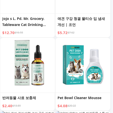
Jojo s L. Pd. Mr. Grocery.
애견 구강 청결 물티슈 입 냄새
Tableware Cat Drinking
개선 | 조언
Water Integrated Feeding
$12.70
$5.72
$16.93
$7.62
Cat Self-Service Feeding
Machine | Qiaoao
반려동물 사료 보충제
Pet Bowl Cleaner Mousse
$2.40
$4.08
$13.89
$20.22