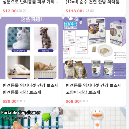
성분으로 반려동물 피부 가려움
(12ml) 순수 천연 한방 의약품,
증 신속 완화
스테로이드 프리
$12.00
$118.00
$20.00
$128.00
반려동물 영지버섯 건강 보조제
반려동물 영지버섯 건강 보조제
반려동물 건강 보조제
고양이 건강 보조제
$80.00
$68.00
$98.00
$88.00