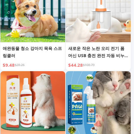
애완동물 청소 강아지 목욕 스프
새로운 작은 노란 오리 전기 폼
링클러
머신 USB 충전 완전 자동 비누
디스펜서 폼 머신 애완동물 세척
$9.48
$44.28
$28.26
$108.79
폼 메이커