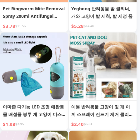
Pet Ringworm Mite Removal
Yegbong 반려동물 발 클리너,
Spray 200ml Antifungal
개와 고양이 발 세척, 발 세정 폼
Solution for Itching Skin
$3.78
$5.28
$11.56
$14.40
아마존 다기능 LED 조명 애완동
예봉 반려동물 고양이 및 개 이
물 배설물 봉투 개 고양이 디스
끼 스프레이 진드기 제거 클리닝
펜서 배설물 봉투 알약 세척 용
및 완화 반려동물 피부 이끼 관
$1.98
$2.40
$3.95
$6.31
품
리 가려움 방지 스프레이