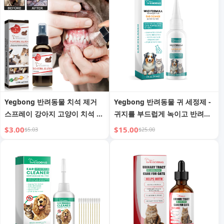
Yegbong 반려동물 치석 제거
Yegbong 반려동물 귀 세정제 -
스프레이 강아지 고양이 치석 및
귀지를 부드럽게 녹이고 반려동
구취 제거 케어
물의 귀 건강을 보호합니다
$3.00
$15.00
$5.03
$25.00