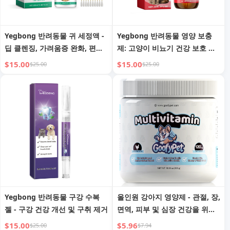
Yegbong 반려동물 귀 세정액 -
Yegbong 반려동물 영양 보충
딥 클렌징, 가려움증 완화, 편안
제: 고양이 비뇨기 건강 보호 및
함 회복
활력 증진
$15.00
$15.00
$25.00
$25.00
Yegbong 반려동물 구강 수복
올인원 강아지 영양제 - 관절, 장,
젤 - 구강 건강 개선 및 구취 제거
면역, 피부 및 심장 건강을 위한
글루코사민 & 프로바이오틱스
$15.00
$5.96
$25.00
$7.94