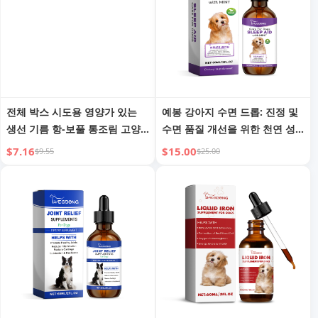
전체 박스 시도용 영양가 있는
예봉 강아지 수면 드롭: 진정 및
생선 기름 항-보풀 통조림 고양
수면 품질 개선을 위한 천연 성
이 스트립
분
$7.16
$15.00
$9.55
$25.00