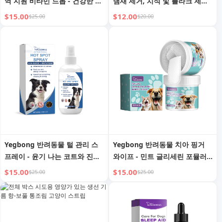
역 지원 비타민 드롭 - 건강한 고
냄새 제거, 치석 및 플라크 제거,
양이 성장을 위한 종합 케어
구강 건강 보호
$15.00
$12.00
$25.00
$20.00
Yegbong 반려동물 털 관리 스
Yegbong 반려동물 치아 핑거
프레이 - 윤기 나는 코트와 진정
와이프 - 민트 글리세린 포뮬러,
된 피부
치석 제거, 구취 제거
$15.00
$15.00
$25.00
$25.00