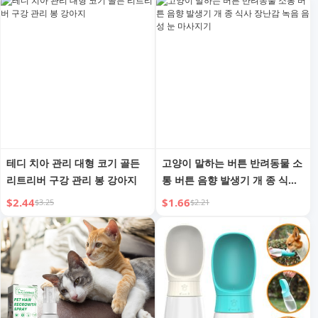
테디 치아 관리 대형 코기 골든
고양이 말하는 버튼 반려동물 소
리트리버 구강 관리 봉 강아지
통 버튼 음향 발생기 개 종 식사
장난감 녹음 음성 눈 마사지기
$2.44
$1.66
$3.25
$2.21