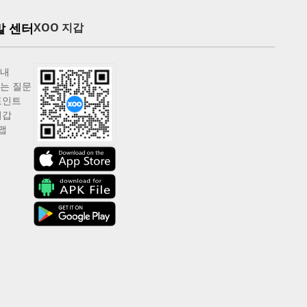
말 센터
XOO 지갑
안내
는 질문
포인트
지갑
맵