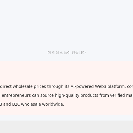
더 이상 상품이 없습니다
rect wholesale prices through its AI-powered Web3 platform, conn
and entrepreneurs can source high-quality products from verified m
2B and B2C wholesale worldwide.