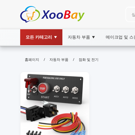
모든 카테고리
자동차 부품
메이크업 및 
▼
▼
점화 및 전기 | XOOBAY B2B/B2C M
/
/
홈페이지
자동차 부품
점화 및 전기
점화,전기,가이드, wholesale 점화 및 전기, XO
점화 및 전기 시스템에 대한 SEO 최적화 설명으로 구글 노출