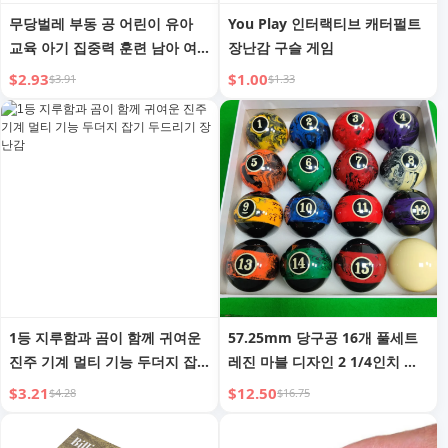
무당벌레 부동 공 어린이 유아
You Play 인터랙티브 캐터펄트
교육 아기 집중력 훈련 남아 여
장난감 구슬 게임
아 1-3세 아기 장난감 게
$2.93
$1.00
$3.91
$1.33
1등 지루함과 곰이 함께 귀여운
57.25mm 당구공 16개 풀세트
진주 기계 멀티 기능 두더지 잡
레진 마블 디자인 2 1/4인치 당
기 두드리기 장난감
구 큐볼 액세서리
$3.21
$12.50
$4.28
$16.75