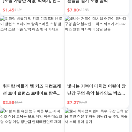
(조절 가능한 저항, 악력기, 전완
흔들림 걷기 조명 음악
근 강화, 클라이밍 훈련용)
$1.45
$7.80
$1.94
$12.93
휘파람 비틀기 뱀 키즈 디컴프레
빛나는 거북이 매치업 어린이 장
션 토이 밸런스 로테이트 탐욕스
난감 구멍 음악 블라인드 박스
러운 스윙 뱀 소녀 소년 퍼즐 압
찌르기 서프라이즈 인형 여자아
$2.58
$7.27
$3.44
$9.69
력 해소 핸디 가제트
이 생일 선물