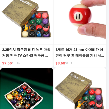
2.25인치 당구공 레진 높은 마찰
1세트 16개 25mm 아메리칸 어
저항 전문 TV 스타일 당구공 세
린이 당구 홈 테이블탑 게임 세
트 토너먼트 연습용
트 미니 당구공 풀볼 완비 게임
$7.50
$3.68
$10.05
$4.93
용품