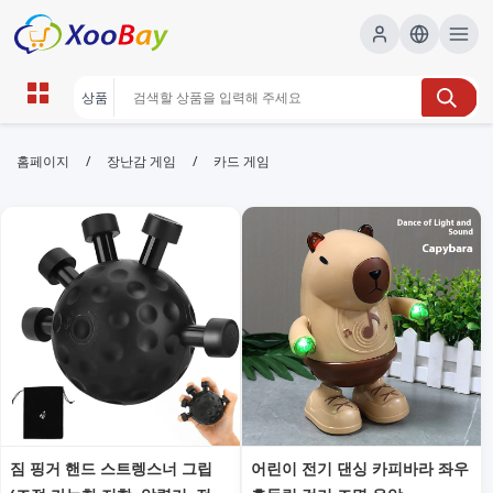
카드 게임 | XOOBAY B2B/B2C
/
/
홈페이지
장난감 게임
카드 게임
Marketplace
카드게임,전략,초보자, wholesale 카드 게임, XOOBAY
카드 게임의 기본 규칙과 팁을 쉽게 설명하는 초보자 친화적 가이드
짐 핑거 핸드 스트렝스너 그립
어린이 전기 댄싱 카피바라 좌우