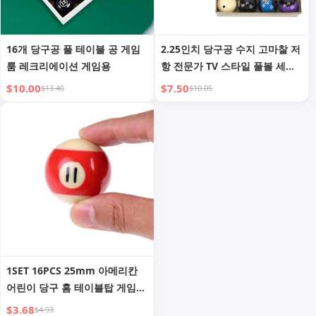
16개 당구공 풀 테이블 공 게임
2.25인치 당구공 수지 고마찰 저
룸 레크리에이션 게임용
항 전문가 TV 스타일 풀볼 세트
토너먼트 연습용
$10.00
$7.50
$13.40
$10.05
1SET 16PCS 25mm 아메리칸
어린이 당구 홈 테이블탑 게임
세트 미니 당구공 풀볼 완전 세
$3.68
$4.93