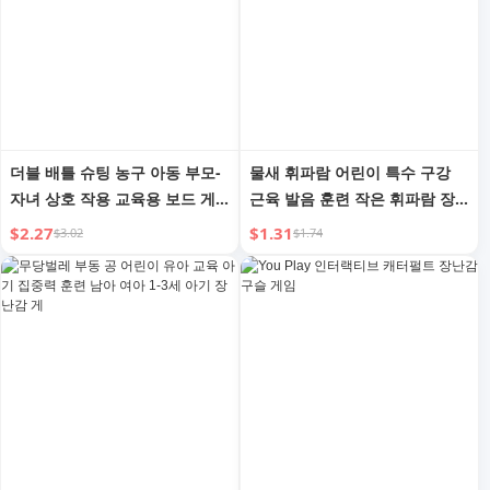
더블 배틀 슈팅 농구 아동 부모-
물새 휘파람 어린이 특수 구강
자녀 상호 작용 교육용 보드 게
근육 발음 훈련 작은 휘파람 장
임 틱톡 데스크탑 소형 게임 장
난감 물 주입 학습 새 소리 유아
$2.27
$1.31
$3.02
$1.74
난감 엔터테인먼트 재미
불기