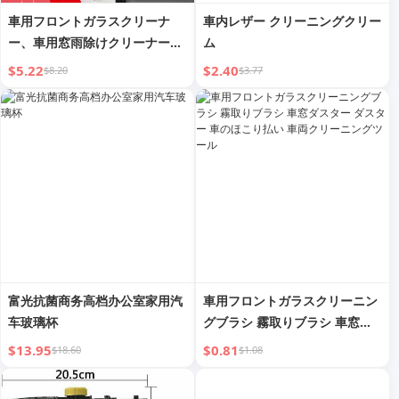
車用フロントガラスクリーナ
車内レザー クリーニングクリー
ー、車用窓雨除けクリーナーシ
ム
ート
$5.22
$2.40
$8.20
$3.77
富光抗菌商务高档办公室家用汽
車用フロントガラスクリーニン
车玻璃杯
グブラシ 霧取りブラシ 車窓ダ
スター ダスター 車のほこり払
$13.95
$0.81
$18.60
$1.08
い 車両クリーニングツール