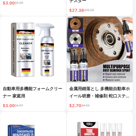
テスター
$3.00
$5.04
$27.36
$35.03
自動車用多機能フォームクリー
金属用錆落とし 多機能自動車ホ
ナー 家庭用
イール研磨・補修剤 蛇口ステン
レス鋼用錆落とし
$3.00
$2.70
$6.87
$4.56