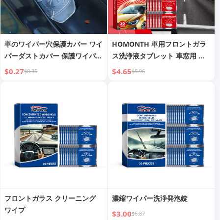
車のワイパー穴保護カバー ワイ
HOMONTH 車用フロントガラ
パーダストカバー 保護ワイパー
ス洗浄液タブレット 車窓用 雨
カバー 落ち葉防止シリコンマッ
除け 防水 カーガラス用 曇り止
$0.27
$4.65
$0.35
$5.96
ト 保護カバー
め 洗浄液タブレット
フロントガラス クリーニング
濃縮ワイパー洗浄発泡錠
ワイプ
$3.00
$6.87