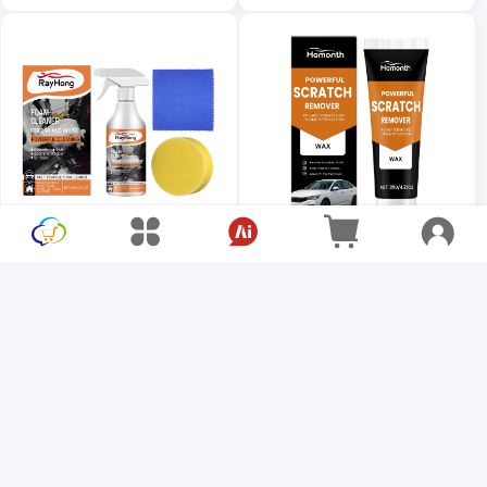
コンカー用特別
車内クリーニング多機能フォー
強力スクラッチリムーバー
ムクリーナー車ステアリングホ
$4.65
$29.67
イールプラスチック布シート汚
$4.47
$5.96
れクリーナー