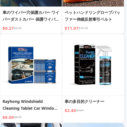
車のワイパー穴保護カバー ワイ
ペットハンドリングロープバッ
パーダストカバー 保護ワイパー
ファー伸縮反射牽引ベルト
カバー 落ち葉防止シリコンマッ
$0.27
$11.07
$0.35
$19.78
ト 保護カバー
Rayhong Windshield
車の多目的クリーナー
Cleaning Tablet Car Window
$2.40
$4.04
Glass Stains Water Stain
$6.00
$8.03
Waterproof Cleaning