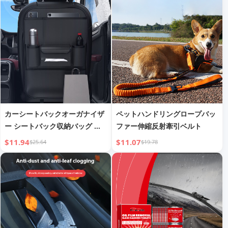
Effervescent Tablet
カーシートバックオーガナイザ
ペットハンドリングロープバッ
ー シートバック収納バッグ 子
ファー伸縮反射牽引ベルト
供用 カーリアシート折りたたみ
$11.94
$11.07
$25.64
$19.78
テーブル カー小型テーブルボー
ド リアシート