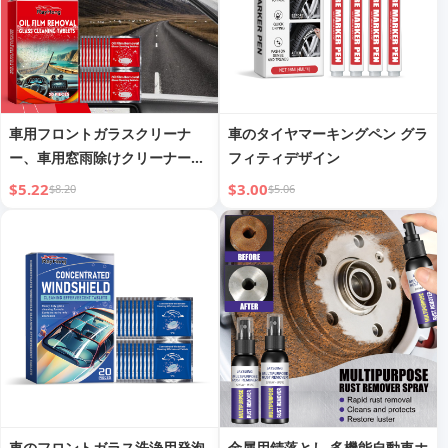
車用フロントガラスクリーナ
車のタイヤマーキングペン グラ
ー、車用窓雨除けクリーナーシ
フィティデザイン
ート
$5.22
$3.00
$8.20
$5.06
車のフロントガラス洗浄用発泡
金属用錆落とし 多機能自動車ホ