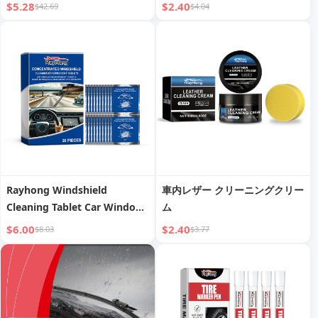
$5.28
$2.40
$42.69
$4.04
Rayhong Windshield
車内レザー クリーニングクリー
Cleaning Tablet Car Window
ム
Glass Stains Water Stain
$6.00
$2.40
$8.03
$3.77
Waterproof Cleaning
Effervescent Tablet