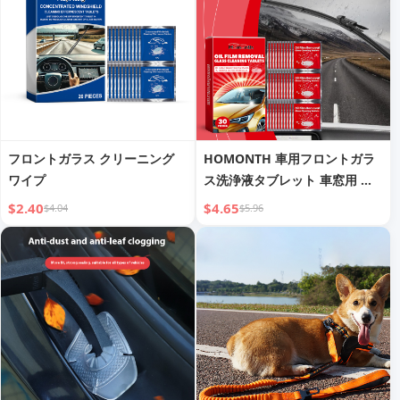
フロントガラス クリーニング
HOMONTH 車用フロントガラ
ワイプ
ス洗浄液タブレット 車窓用 雨
除け 防水 カーガラス用 曇り止
$2.40
$4.65
$4.04
$5.96
め 洗浄液タブレット