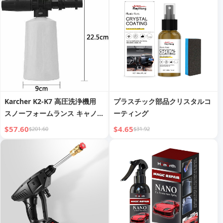
Karcher K2-K7 高圧洗浄機用
プラスチック部品クリスタルコ
スノーフォームランス キャノン
ーティング
ガン 洗浄ボトル
$57.60
$4.65
$201.60
$31.92