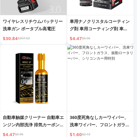
ワイヤレスリチウムバッテリー
車用ナノクリスタルコーティン
洗車ガン ポータブル高電圧
グ剤 車用コーティング剤 車用
塗料メンテナンスクリスタルコ
$30.84
$4.47
$397.53
$5.96
ーティングワックスシーリング
グレーズスプレー
自動車触媒クリーナー 自動車エ
360度死角なしカーワイパー、
ンジン内部洗浄 排気カーボン除
洗車ワイパー、フロントガラ
去クリーナー
ス、振動ロータリーバー、シリ
$4.47
$1.60
$5.96
$2.13