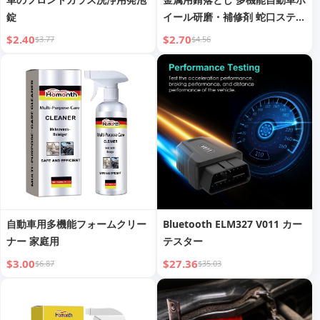
錠
イール研磨・補修剤 蛇口ステン
レス鋼用錆落とし
$2.40
$2.70
$3.77
$4.56
自動車用多機能フォームクリー
Bluetooth ELM327 V011 カー
ナー 家庭用
テスター
$3.00
$27.36
$6.87
$35.03