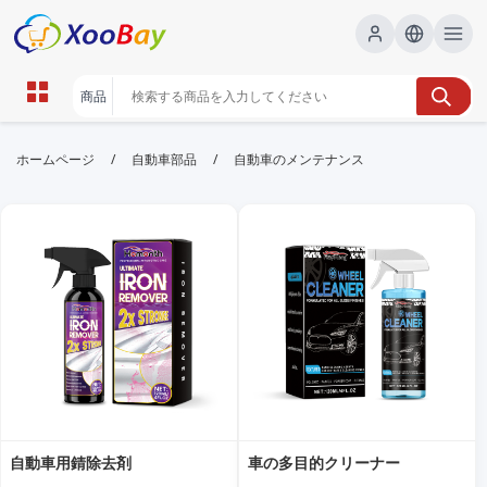
自動車のメンテナンス | XOOBAY
/
/
ホームページ
自動車部品
自動車のメンテナンス
B2B/B2C Marketplace
自動車,メンテナンス,整備, wholesale 自動車のメンテ
ナンス, XOOBAY
自動車の点検・整備の基本を解説。費用を抑えつつ車の性能を維持する
実践的なメンテナンス術を紹介します。
自動車用錆除去剤
車の多目的クリーナー