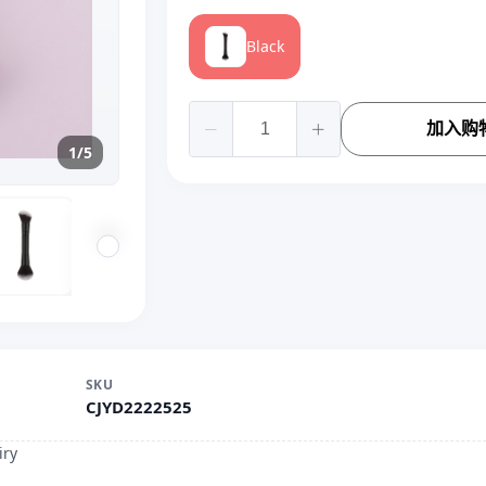
Black
加入购
1/5
SKU
CJYD2222525
iry