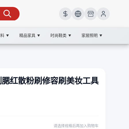
饮料
精品家具
时尚鞋类
家居照明
▼
▼
▼
▼
刷腮红散粉刷修容刷美妆工具
请选择规格后再加入购物车