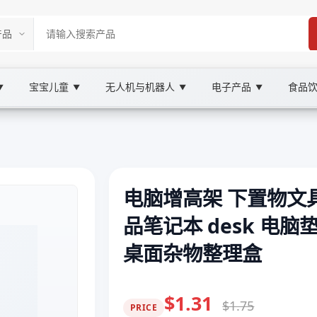
宝宝儿童
无人机与机器人
电子产品
食品
▼
▼
▼
▼
电脑增高架 下置物文
品笔记本 desk 电脑
桌面杂物整理盒
$1.31
$1.75
PRICE