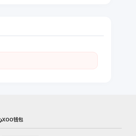
心
XOO钱包