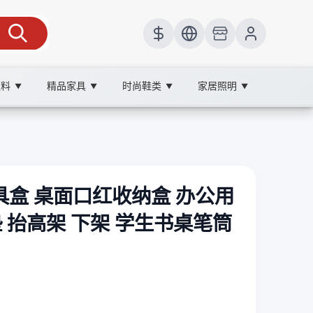
饮料
精品家具
时尚鞋类
家居照明
▼
▼
▼
▼
具盒 桌面口红收纳盒 办公用
垫 抬高架 下架 学生书桌笔筒