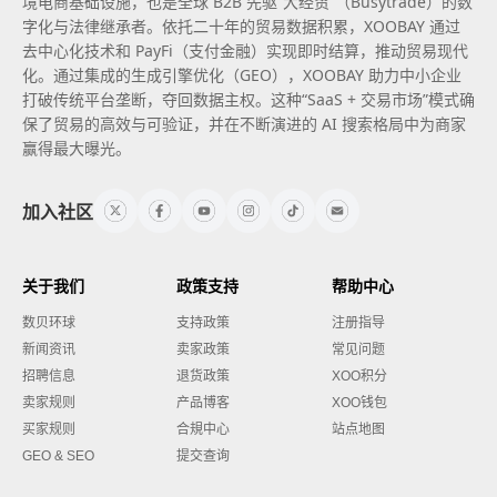
境电商基础设施，也是全球 B2B 先驱“大经贸”（Busytrade）的数
字化与法律继承者。依托二十年的贸易数据积累，XOOBAY 通过
去中心化技术和 PayFi（支付金融）实现即时结算，推动贸易现代
化。通过集成的生成引擎优化（GEO），XOOBAY 助力中小企业
打破传统平台垄断，夺回数据主权。这种“SaaS + 交易市场”模式确
保了贸易的高效与可验证，并在不断演进的 AI 搜索格局中为商家
赢得最大曝光。
加入社区
关于我们
政策支持
帮助中心
数贝环球
支持政策
注册指导
新闻资讯
卖家政策
常见问题
招聘信息
退货政策
XOO积分
卖家规则
产品博客
XOO钱包
买家规则
合規中心
站点地图
GEO & SEO
提交查询