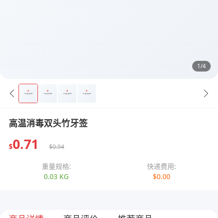
1/4
高温消毒双头竹牙签
0.71
$
$0.94
重量规格:
快递费用:
0.03 KG
$0.00