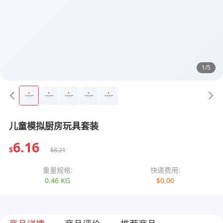
1/5
儿童模拟厨房玩具套装
6.16
$
$8.21
重量规格:
快递费用:
0.46 KG
$0.00