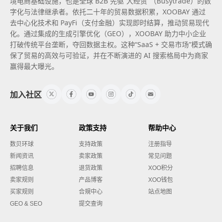
境电商基础设施，也是全球 B2B 先驱“大经贸”（Busytrade）的数
字化与法律继承者。依托二十年的贸易数据积累，XOOBAY 通过
去中心化技术和 PayFi（支付金融）实现即时结算，推动贸易现代
化。通过集成的生成引擎优化（GEO），XOOBAY 助力中小企业
打破传统平台垄断，夺回数据主权。这种“SaaS + 交易市场”模式确
保了贸易的高效与可验证，并在不断演进的 AI 搜索格局中为商家
赢得最大曝光。
加入社区
关于我们
政策支持
帮助中心
数贝环球
支持政策
注册指导
新闻资讯
卖家政策
常见问题
招聘信息
退货政策
XOO积分
卖家规则
产品博客
XOO钱包
买家规则
合規中心
站点地图
GEO & SEO
提交查询