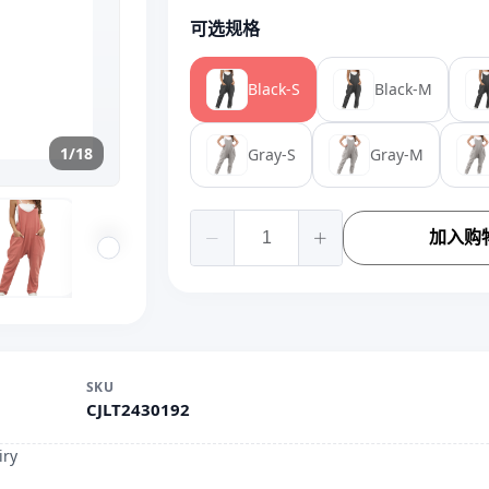
可选规格
Black-S
Black-M
1/18
Gray-S
Gray-M
加入购
SKU
CJLT2430192
iry