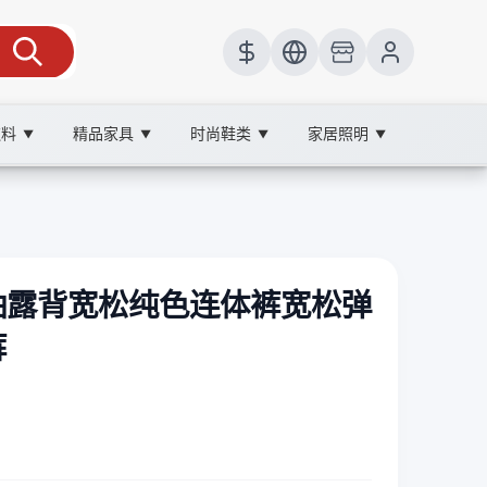
饮料
精品家具
时尚鞋类
家居照明
▼
▼
▼
▼
袖露背宽松纯色连体裤宽松弹
裤