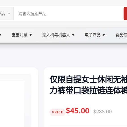
宝宝儿童
无人机与机器人
电子产品
食品
▼
▼
▼
▼
仅限自提女士休闲无
力裤带口袋拉链连体
$45.00
$288.00
PRICE