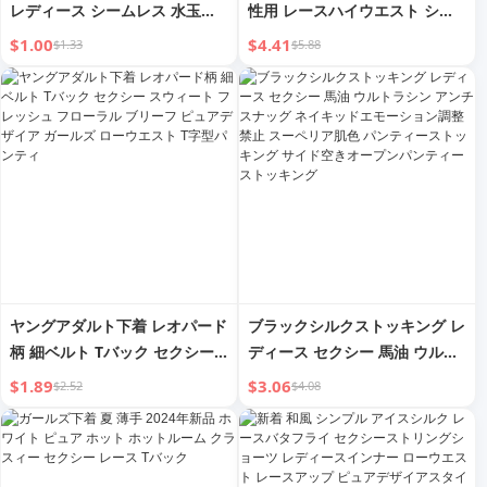
レディース シームレス 水玉柄
性用 レースハイウエスト シー
超薄手 伝線防止 ブラックシル
ムレスクロッチ 0.01d 超薄型
$1.00
$4.41
$1.33
$5.88
クストッキング セクシー ドッ
引っかき防止 グレーブラック
ト ホースオイル 8D ニーソック
馬光沢 パンティストッキング
ス
ヤングアダルト下着 レオパード
ブラックシルクストッキング レ
柄 細ベルト Tバック セクシー
ディース セクシー 馬油 ウルト
スウィート フレッシュ フロー
ラシン アンチスナッグ ネイキ
$1.89
$3.06
$2.52
$4.08
ラル ブリーフ ピュアデザイア
ッドエモーション調整 禁止 ス
ガールズ ローウエスト T字型パ
ーペリア肌色 パンティーストッ
ンティ
キング サイド空きオープンパン
ティーストッキング