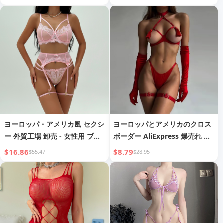
ーブ 8037
スリーブ レッグ ボディスーツ
フィッシュネット
ヨーロッパ・アメリカ風 セクシ
ヨーロッパとアメリカのクロス
ー 外貿工場 卸売 - 女性用 ブラ
ボーダー AliExpress 爆売れ セ
セット ガーターベルト付き - レ
クシーランジェリー ホロー露出
$16.86
$8.79
$55.47
$28.95
ース バレンタインデー ランジ
バスト タッセル誘惑 オープン
ェリー 女性用
クロッチ ランジェリー レディ
ース 在庫あり