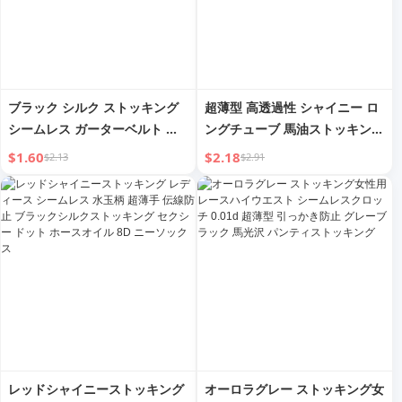
ブラック シルク ストッキング
超薄型 高透過性 シャイニー ロ
シームレス ガーターベルト レ
ングチューブ 馬油ストッキング
ース エモーショナル ピュアデ
ハーフニーソックス グレー シ
$1.60
$2.18
$2.13
$2.91
ザイア セクシー スリング スト
ャイニー シルキー太もも ブラ
ッキング ウルトラシン ストッ
ックシルク 水玉ソックス
キング オーバーザニー レディ
ース
レッドシャイニーストッキング
オーロラグレー ストッキング女