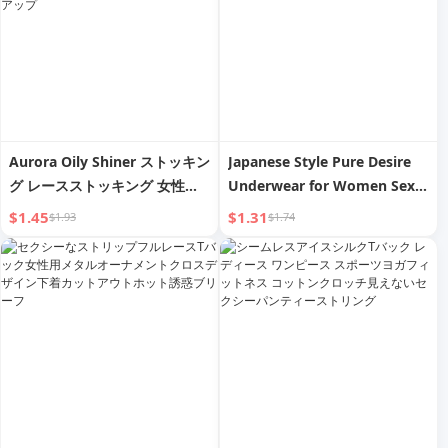
Aurora Oily Shiner ストッキン
Japanese Style Pure Desire
グ レースストッキング 女性用
Underwear for Women Sexy
セクシー ブラック シルク 8D
Lace Seduction Mesh Briefs
$1.45
$1.31
$1.93
$1.74
馬油 ライト ウルトラシン アン
Thin Breathable Adjustable
チフック シルク レース ホール
Thin Band T-Back
ドアップ