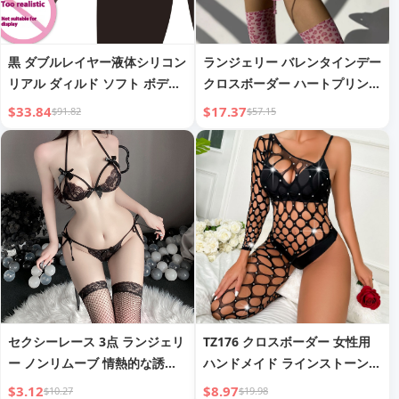
黒 ダブルレイヤー液体シリコン
ランジェリー バレンタインデー
リアル ダ​​ィルド ソフト ボディ
クロスボーダー ハートプリント
マスターベーション アーティフ
シースルー セクシー テンプテ
$33.84
$17.37
$91.82
$57.15
ァクト フェイクペニス アナル
ーション 3点セット レディース
プラグ 吸盤付き
セクシーレース 3点 ランジェリ
TZ176 クロスボーダー 女性用
ー ノンリムーブ 情熱的な誘惑
ハンドメイド ラインストーン
小胸 パジャマ ベッドウェア ロ
スパークル ランジェリー - ワン
$3.12
$8.97
$10.27
$19.98