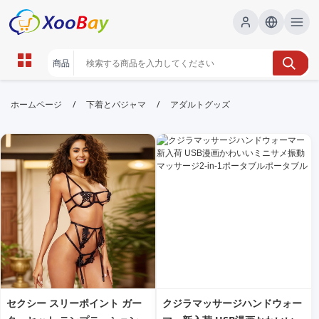
アダルトグッズ | XOOBAY B2B/B2C
/
/
ホームページ
下着とパジャマ
アダルトグッズ
Marketplace
アダルトグッズ,通販,選び方, wholesale アダルトグッ
ズ, XOOBAY
初心者でも安心のアダルトグッズ選び解説法
セクシー スリーポイント ガー
クジラマッサージハンドウォー