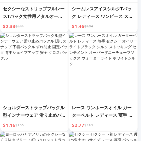
セクシーなストリップフルレー
シームレスアイスシルクTバッ
スTバック女性用メタルオーナ
ク レディース ワンピース スポ
メントクロスデザイン下着カッ
ーツヨガフィットネス コットン
$2.33
$1.46
$3.11
$1.94
トアウトホット誘惑ブリーフ
クロッチ見えないセクシーパン
ティーストリング
ショルダーストラップバックル
レース ワンホースオイル ガー
型インナーウェア 滑り止めバッ
ターベルト レディース 薄手 セ
クル 隠しスナップ 下着バック
クシー オイリー ライトブラッ
$1.16
$2.77
$1.55
$3.69
ル ずれ防止 固定バック 背中シ
ク シルク ストッキング センチ
ェイプアップ 安全 クロスバッ
メント オーバーザニーチューブ