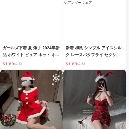
ガールズ下着 夏 薄手 2024年新
新着 和風 シンプル アイスシル
品 ホワイト ピュア ホット ホッ
ク レースバタフライ セクシー
トルーム クラスィー セクシー
ストリングショーツ レディース
$1.89
$1.89
$2.52
$2.52
レース Tバック
インナー ローウエスト レース
アップ ピュアデザイアスタイル
アンダーウェア