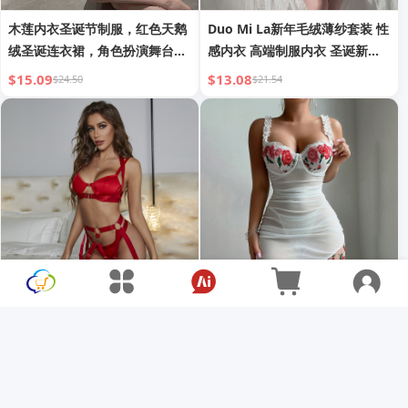
木莲内衣圣诞节制服，红色天鹅
Duo Mi La新年毛绒薄纱套装 性
绒圣诞连衣裙，角色扮演舞台派
感内衣 高端制服内衣 圣诞新年
对表演服
新衣
$15.09
$13.08
$24.50
$21.54
文胸套装 性感绑带野性多件套
ヨーロピアン＆アメリカン クロ
女士欧美国际吊袜内衣
スボーダー セクシー ランジェ
リー レース シースルー テンプ
$21.33
$15.93
$77.93
$25.71
テーション 刺繍 ナイトガウン
Gストリング 2点セット 新品