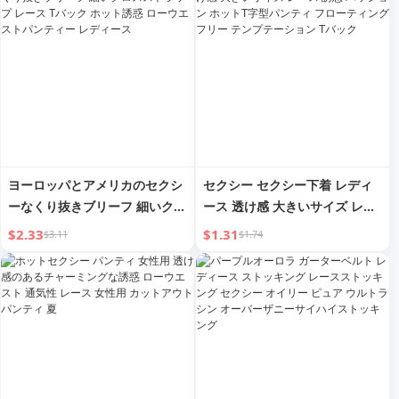
クル
ソックス ウォーターライト ホ
ワイトシルク
ヨーロッパとアメリカのセクシ
セクシー セクシー下着 レディ
ーなくり抜きブリーフ 細いクロ
ース 透け感 大きいサイズ レー
スストラップ レース Tバック
ス 誘惑 パッション ホットT字
$2.33
$1.31
$3.11
$1.74
ホット誘惑 ローウエストパンテ
型パンティ フローティング フ
ィー レディース
リー テンプテーション Tバック