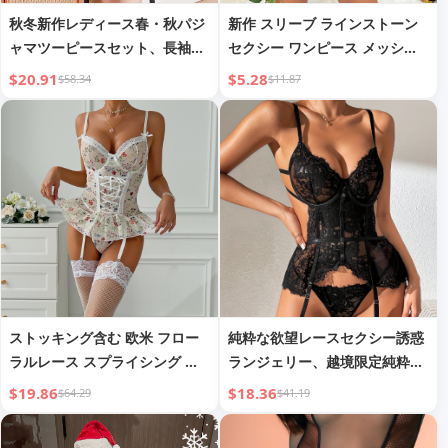
秋冬新作レディース春・秋パジ
新作 スリーブ ラインストーン
ャマツーピースセット、長袖セ
セクシー ワンピース メッシュ
クシーサテンローブパジャマド
ドレス ヒップスカート
$20.91
$5.28
$58.34
$11.87
レス、セクシランジェリーバッ
クレスアウトフィット
ストッキング含む 欧米 フロー
純粋な欲望レースセクシー誘惑
ラルレース スプライシング ス
ランジェリー、越境限定純粋な
トレッチメッシュ セクシー ス
欲望ブラプッシュアップワンピ
$19.86
$18.36
$64.29
$41.19
トラップデザイン ワイヤー入り
ースランジェリーセット
3点セット 3636