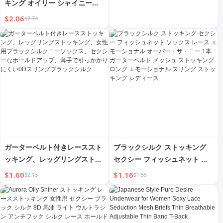
キング オイリー シャイニーソ
ックス ストッキング レディー
$2.06
$2.74
ス スーパーb 肉色 パンティノ
ーズ ヌードフィール ブラック
リフレクティブ 超薄手 馬油シ
ルクソックス
ガーターベルト付きレーススト
ブラックシルク ストッキング
ッキング、レッグリングストッ
セクシー フィッシュネット ソ
キング、女性用ブラックシルク
ックス レース エモーショナル
$1.60
$1.16
$2.13
$1.55
ニーソックス、セクシーなホー
オーバー・ザ・ニー 1本 ガータ
ルドアップ、薄手で引っかかり
ーベルト メッシュ ストッキン
にくい0Dスリングブラックシル
グ ロング エモーショナル スリ
ク
ング ストッキング レディース