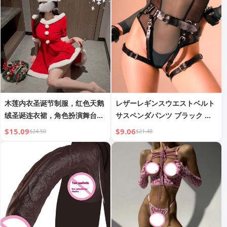
木莲内衣圣诞节制服，红色天鹅
レザーレギンスウエストベルト
绒圣诞连衣裙，角色扮演舞台派
サスペンダパンツ ブラック 万
对表演服
能拘束衣
$15.09
$9.06
$24.50
$21.48