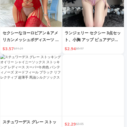
セクシーなヨーロピアン＆アメ
ランジェリー セクシー 3点セッ
リカンメッシュボディスーツ カ
ト、小胸 アップ ピュアデジヤ
ットアウト＆長袖 チェック柄メ
ー スタイル 制服セット
$3.57
$2.94
$11.21
$9.97
ッシュ
スチュワーデス グレー ストッ
$2.29
$3.05