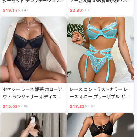
ターセット テンプテーション
マー新入荷 USB漫画かわいいミ
大きいサイズ ランジェリー
ニサメ振動マッサージ2-in-1ポ
$19.17
$2.30
$61.41
$3.08
ータブルポータブル
セクシー レース 誘惑 ホローア
レース コントラストカラー レ
ウト ランジェリー ボディスー
ース ホロー ブリーザブル ガー
ツ
ター ランジェリーセット
$15.03
$17.85
$53.86
$63.97