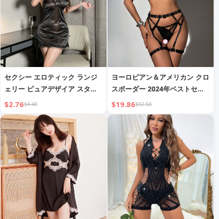
セクシー エロティック ランジ
ヨーロピアン＆アメリカン クロ
ェリー ピュアデザイア スタイ
スボーダー 2024年ベストセラ
ル キャミソール スリープドレ
ー ランジェリーセット ブラ G
$2.76
$19.86
$4.48
$32.58
ス 女性用, 薄手レース, 微妙な
ストリング ストラップ シース
デザイン, スリット, 簡単着脱
ルー セクシー スリーピースセ
パジャマセット 8550
ット レディース