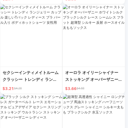
レース コントラストカラー ホ
ールドアップ オイリーソックス
レディース用
セクシーインティメイトルーム
オーロラ オイリーシャイナー
クラッシー トレンディ ランジ
ストッキング オーバーザニー
ェリー カップル 楽しいTバック
ホワイトシルク ブラックシルク
$3.21
$3.66
$4.28
$4.88
レディース ブラ パール入り ボ
レース シームレス フラット 超
ディホットショーツ 女性用
薄型 シルキー 反射 ホースオイ
ル 太ももソックス