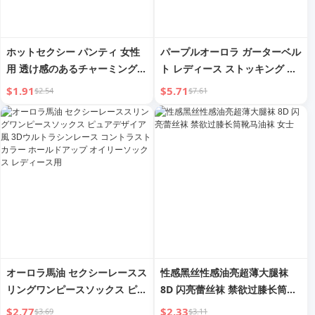
ホットセクシー パンティ 女性
パープルオーロラ ガーターベル
用 透け感のあるチャーミングな
ト レディース ストッキング レ
誘惑 ローウエスト 通気性 レー
ースストッキング セクシー オ
$1.91
$5.71
$2.54
$7.61
ス 女性用 カットアウトパンテ
イリー ピュア ウルトラシン オ
ィ 夏
ーバーザニーサイハイストッキ
ング
オーロラ馬油 セクシーレースス
性感黑丝性感油亮超薄大腿袜
リングワンピースソックス ピュ
8D 闪亮蕾丝袜 禁欲过膝长筒靴
アデザイア風 3Dウルトラシン
马油袜 女士
$2.77
$2.33
$3.69
$3.11