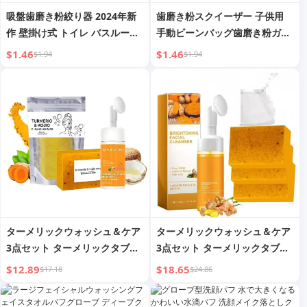
吸盤歯磨き粉絞り器 2024年新
歯磨き粉スクイーザー 子供用
作 壁掛け式 トイレ バスルーム
手動ビーンバッグ歯磨き粉ガジ
自動ロール フェイシャルクレン
ェット トイレ 洗顔料 サンプル
$1.46
$1.46
$1.94
$1.94
ザー 歯磨き粉クリップ 便利ガ
自動ロールプレッシャークリッ
ジェット
プ
ターメリックウォッシュ＆ケア
ターメリックウォッシュ＆ケア
3点セット ターメリックタブレ
3点セット ターメリックタブレ
ット、ターメリッククレンジン
ット、ターメリッククレンジン
$12.89
$18.65
$17.18
$24.86
グムース、ターメリックソープ
グムース、ターメリックソープ
フェイシャルクレンジング スキ
フェイシャルクレンジング スキ