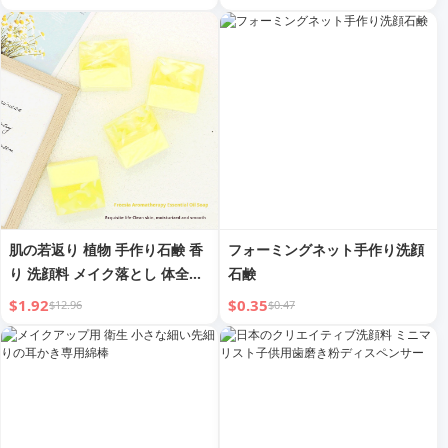
肌の若返り 植物 手作り石鹸 香
フォーミングネット手作り洗顔
り 洗顔料 メイク落とし 体全身
石鹸
用
$1.92
$0.35
$12.96
$0.47