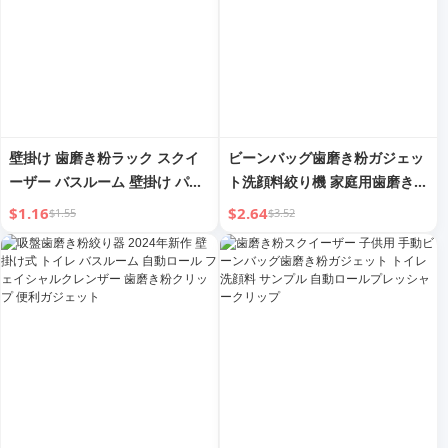
壁掛け 歯磨き粉ラック スクイ
ビーンバッグ歯磨き粉ガジェッ
ーザー バスルーム 壁掛け パン
ト洗顔料絞り機 家庭用歯磨き粉
チフリー 歯磨き粉クリップ 洗
押し出し器具 顔料絞りサンプル
$1.16
$2.64
$1.55
$3.52
顔料フック 収納 ファンタステ
手動クリップ
ィック