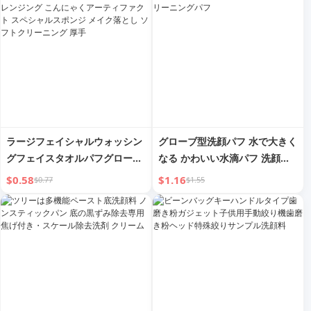
ンケア フェイシャルクレンジン
ンケア フェイシャルクレンジン
グ クレンザー ターメリックク
グ クレンザー ターメリックク
レンジングムース
レンジングムース
ラージフェイシャルウォッシン
グローブ型洗顔パフ 水で大きく
グフェイスタオルパフグローブ
なる かわいい水滴パフ 洗顔メ
ディープクレンジング こんにゃ
イク落としクリーニングパフ
$0.58
$1.16
$0.77
$1.55
くアーティファクト スペシャル
スポンジ メイク落とし ソフト
クリーニング 厚手