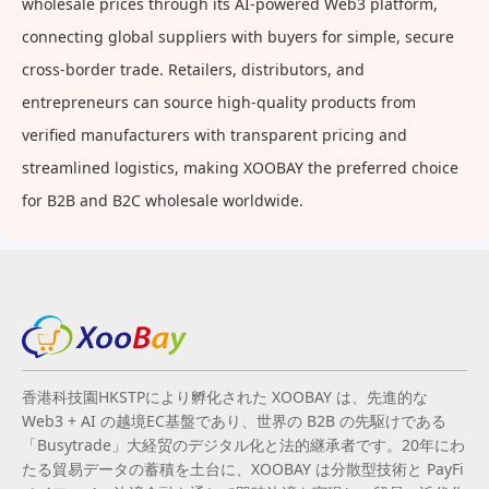
wholesale prices through its AI-powered Web3 platform,
connecting global suppliers with buyers for simple, secure
cross-border trade. Retailers, distributors, and
entrepreneurs can source high-quality products from
verified manufacturers with transparent pricing and
streamlined logistics, making XOOBAY the preferred choice
for B2B and B2C wholesale worldwide.
香港科技園HKSTPにより孵化された XOOBAY は、先進的な
Web3 + AI の越境EC基盤であり、世界の B2B の先駆けである
「Busytrade」大経贸のデジタル化と法的継承者です。20年にわ
たる貿易データの蓄積を土台に、XOOBAY は分散型技術と PayFi