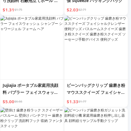
り洗顔料 石鹸泡立てボール 洗
張 Squeeze パッキングバッグ
顔フェイス クレンジング 小さ
$1.31
$2.03
$1.75
$2.71
な泡 石鹸皿 バッグ
Jujiajia ポータブル家庭用洗顔
ビーンバッグクリップ 歯磨き粉
料 バブラー フェイスウォッシ
マウススクイーズ フェイシャル
ュ シャンプー シャワージェル
クレンザー 便利グッズ バスル
$5.00
$1.33
$6.66
$1.77
フォーム ヘア
ームスクイーズ 歯磨き粉スクイ
ーズ 歯磨き粉スクイーズ ソー
セージ手動デバイス 便利グッズ