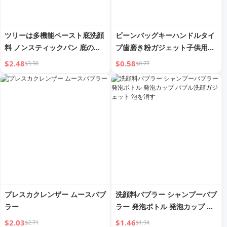
ツリーは多機能ペースト底洗顔
ビーンバッグキーハンドルタイ
料 ノンスティックパン 底の黒
プ歯磨き粉ガジェット子供用手
ずみ除去専用 焦げ付き・スケー
動絞り機歯磨き粉ヘッド特殊絞
$2.48
$0.58
$3.30
$0.77
ル除去洗剤 クリーム
りサンプル洗顔料
プレスカクレンザー ムースバブ
洗顔料バブラー シャンプーバブ
ラー
ラー 発泡ボトル 発泡カップ バ
ブル洗顔ガジェット 泡を消す
$2.03
$1.46
$2.71
$1.94