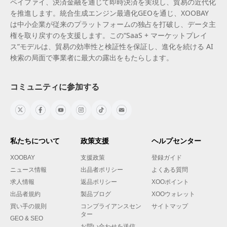
ペイファイ、決済金融を通じて即時決済を実現し、貿易の近代化
を推進します。統合生成エンジン最適化GEOを通じ、XOOBAY
は中小企業が従来のプラットフォームの独占を打破し、データ主
権を取り戻すのを支援します。この“SaaS + マーケットプレイ
ス”モデルは、貿易の効率性と検証性を保証し、進化を続ける AI
検索の局面で事業者に最大の露出をもたらします。
コミュニティに参加する
私たちについて
政策支援
ヘルプセンター
XOOBAY
支援政策
登録ガイド
ニュース情報
出品者ポリシー
よくある質問
求人情報
返品ポリシー
XOOポイント
出品者規約
製品ブログ
XOOウォレット
買い手の規則
コンプライアンスセン
サイトマップ
ター
GEO & SEO
お問い合わせを送信