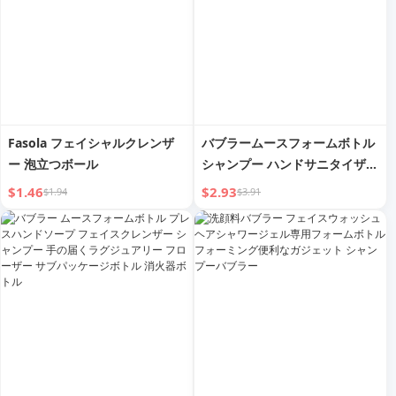
Fasola フェイシャルクレンザ
バブラームースフォームボトル
ー 泡立つボール
シャンプー ハンドサニタイザー
シャワージェル フェイシャルク
$1.46
$2.93
$1.94
$3.91
レンザー バブラープレスタイプ
小分けボトル