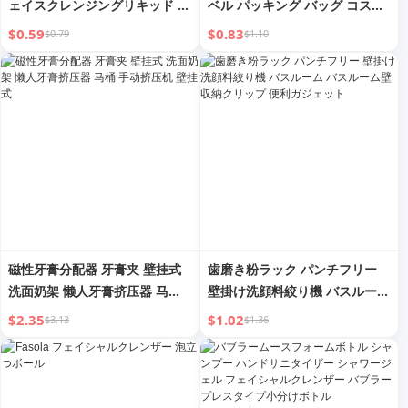
ェイスクレンジングリキッド メ
ベル パッキング バッグ コスメ
イクメンテナンスソリューショ
ティック 洗顔料 使い捨て スキ
$0.59
$0.83
$0.79
$1.10
ン 耳洗浄 医療用滅菌バッグ ク
ンケア リキッド スーツ トラベ
リーニング
ルストレージ ボトル
磁性牙膏分配器 牙膏夹 壁挂式
歯磨き粉ラック パンチフリー
洗面奶架 懒人牙膏挤压器 马桶
壁掛け洗顔料絞り機 バスルーム
手动挤压机 壁挂式
バスルーム壁収納クリップ 便利
$2.35
$1.02
$3.13
$1.36
ガジェット