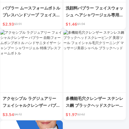
バブラー ムースフォームボトル
洗顔料バブラー フェイスウォッ
プレスハンドソープ フェイスク
シュ ヘアシャワージェル専用フ
レンザー シャンプー 手の届く
ォームボトル フォーミング便利
$2.93
$1.46
$3.91
$1.94
ラグジュアリー フローザー サ
なガジェット シャンプーバブラ
ブパッケージボトル 消火器ボト
ー
ル
アクセシブル ラグジュアリー
多機能毛穴クレンザー ステンレ
フェイシャルクレンザー バブラ
ス鋼 ブラックヘッドスクレーピ
ー 自動フォームポンプボトル
ング 美容ツール フェイシャル
$3.54
$1.97
$4.72
$2.62
ハンドサニタイザー シャンプー
毛穴クリーニング マッサージ美
シャワージェル 特殊プレスフォ
容シャベル ブラックヘッド