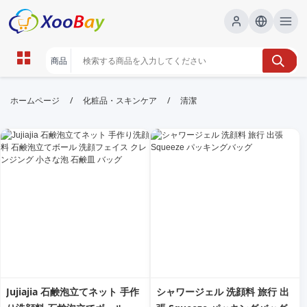
清潔 | XOOBAY B2B/B2C Marketplace
/
/
ホームページ
化粧品・スキンケア
清潔
清潔感,家庭ケア,お手入れ術, wholesale 清潔,
XOOBAY
家庭で実践できる清潔・衛生管理の基本と日常ケアの手引き。
Jujiajia 石鹸泡立てネット 手作
シャワージェル 洗顔料 旅行 出