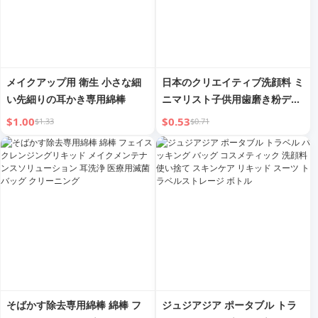
メイクアップ用 衛生 小さな細
日本のクリエイティブ洗顔料 ミ
い先細りの耳かき専用綿棒
ニマリスト子供用歯磨き粉ディ
スペンサー
$1.00
$0.53
$1.33
$0.71
そばかす除去専用綿棒 綿棒 フ
ジュジアジア ポータブル トラ