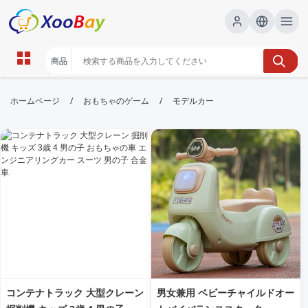
モデルカー | XOOBAY B2B/B2C
/
/
ホームページ
おもちゃのゲーム
モデルカー
Marketplace
モデルカー,ミニカー,ダイキャスト, wholesale モデル
カー, XOOBAY
モデルカーの商品ページ向けのSEO対策。検索エンジンでの露出を高
め、アクセスを増やします。
コンテナトラック 大型クレーン
男女兼用 ベビーチャイルドオー