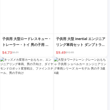
子供用 大型ロードレスキュー・
子供用 大型 inertial エンジニア
トレーラー・トイ 男の子用 フ
リング車両セット ダンプトラッ
ラット・トラック クレーン エ
ク 男の子用 トイ ミキサートラ
$4.73
$9.49
$6.31
$12.65
ンジニアリング・カー・トイ・
ック ビーチ ダンプトラック モ
カー・トラック
デル