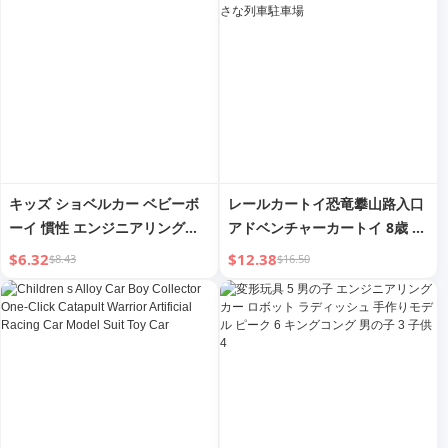
キッズ ショベルカー ベビーボ
レールカートイ恐竜攀山路入口
ーイ 慣性 エンジニアリング車
アドベンチャーカートイ 8歳 3
両
歳 男の子 小さな列車駐車場
$6.32
$12.38
$8.43
$16.50