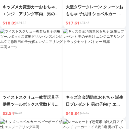
キッズメカ変形カーおもちゃ、
大型タワークレーン クレーンお
エンジニアリング車両、男の子
もちゃ 子供用 ショベルカー エ
向け、ダイヤモンドロボット変
ンジニアリング車両シリーズ カ
$18.09
$17.61
$24.12
$23.48
形戦士、ファインスチール、男
ーモデル 男の子 3歳 4歳
の子向け
ツイストスクリュー教育玩具子
キッズ合金消防車おもちゃ 誕生
供用ツールボックス電動ドリル
日プレゼント 男の子向け エン
ハンズオン組み立て修理男の子
ジニアリングトラックセット パ
$3.54
$48.84
$4.72
$65.12
分解エンジニアリング車両スー
トカー 戦車
ツ