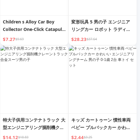
Children s Alloy Car Boy
変形玩具 5 男の子 エンジニア
Collector One-Click Catapult
リングカー ロボット ラディッ
Warrior Artificial Racing Car
シュ 手作りモデル ピーク 6 キ
$7.27
$28.23
$9.69
$37.64
Model Suit Toy Car
ングコング 男の子 3 子供 4
特大子供用コンテナトラック 大
キッズ カートゥーン 慣性車両
型エンジニアリング掘削機クレ
ベビー プルバックカー かわい
ーントラック 合金スーツ男の子
い エンジニアリングチーム 男
$14.12
$2.44
$18.83
$3.25