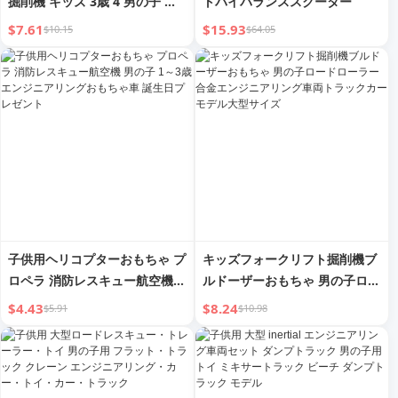
掘削機 キッズ 3歳 4 男の子 お
トバイバランススクーター
もちゃの車 エンジニアリングカ
$7.61
$15.93
$10.15
$64.05
ー スーツ 男の子 合金車
子供用ヘリコプターおもちゃ プ
キッズフォークリフト掘削機ブ
ロペラ 消防レスキュー航空機
ルドーザーおもちゃ 男の子ロー
男の子 1～3歳 エンジニアリン
ドローラー合金エンジニアリン
$4.43
$8.24
$5.91
$10.98
グおもちゃ車 誕生日プレゼント
グ車両トラックカーモデル大型
サイズ