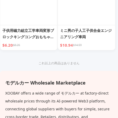
子供用磁力組立工学車両変形ブ
ミニ男の子人工子供合金エンジ
ロックキングコングおもちゃパ
ニアリング車両
ズル splicing 誕生日プレゼント
$6.20
$10.94
$8.26
$14.59
男の子用 3～6歳
これ以上の商品はありません
モデルカー Wholesale Marketplace
XOOBAY offers a wide range of モデルカー at factory-direct
wholesale prices through its AI-powered Web3 platform,
connecting global suppliers with buyers for simple, secure
cross-border trade. Retailers, distributors, and