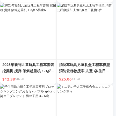
の子 0-1歳 2台 車トイ セット
2025年新到儿童玩具工程车套装
消防车玩具男童礼盒工程车模型
挖掘机 搅拌 倾斜起重机 1-3岁 5
消防云梯救援车 儿童3岁生日礼
男童6
物6岁
$12.38
$25.06
$16.50
$33.41