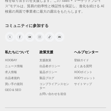
権を取り戻すのを支援します。この“SaaS + マーケットプレイ
ス”モデルは、貿易の効率性と検証性を保証し、進化を続ける AI
検索の局面で事業者に最大の露出をもたらします。
コミュニティに参加する
私たちについて
政策支援
ヘルプセンター
XOOBAY
支援政策
登録ガイド
ニュース情報
出品者ポリシー
よくある質問
求人情報
返品ポリシー
XOOポイント
出品者規約
製品ブログ
XOOウォレット
買い手の規則
コンプライアンスセン
サイトマップ
ター
GEO & SEO
お問い合わせを送信