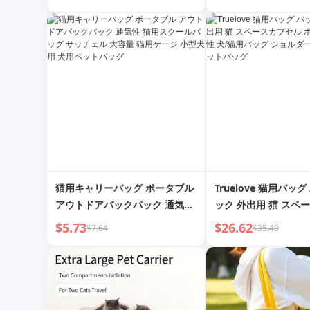
クパック スナックバッグ ペット
out
用品
猫用キャリーバッグ ポータブル
Truelove 猫用バッ
アウトドアバックパック 通気性
ック 外出用 猫 スペ
猫用スクールバッグ サッチェル
ル ポータブル 通気性
$5.73
$26.62
$7.64
$35.49
大容量 猫用ケージ 小型犬用 犬
ッグ ショルダーサッ
用ペットバッグ
トバッグ