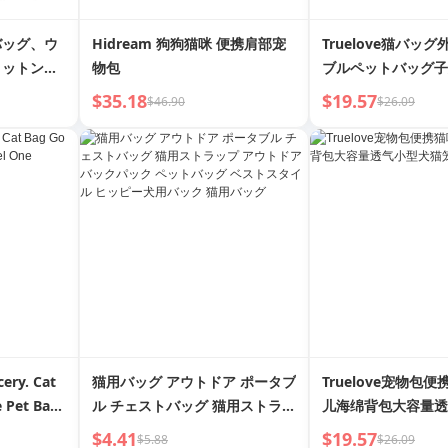
バッグ、ウ
Hidream 狗狗猫咪 便携肩部宠
Truelove猫バッ
コットン、
物包
ブルペットバッグ子
バッグ、ナ
用品猫ケージバック
$35.18
$19.57
$46.90
$26.09
ペットポー
カプセル夏通気性
cery. Cat
猫用バッグ アウトドア ポータブ
Truelove宠物包
e Pet Bag
ル チェストバッグ 猫用ストラッ
儿海绵背包大容量透
er | Go
プ アウトドア バックパック ペ
笼
$4.41
$19.57
$5.88
$26.09