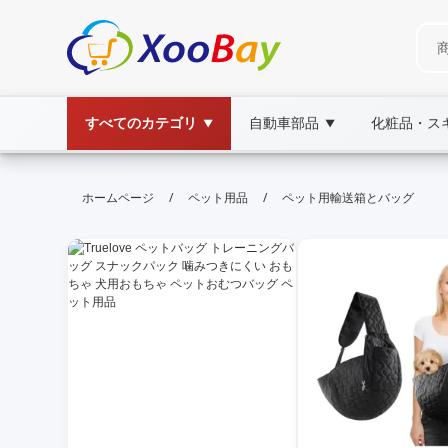
すべてのカテゴリ
自動車部品
化粧品・ス
▼
▼
ペット用輸送箱とバッグ | XOOBAY B2
/
/
ホームページ
ペット用品
ペット用輸送箱とバッグ
ペット輸送箱, ペットバッグ, キャリー, whole
ペットの移動を安全・快適にする箱とバッグ