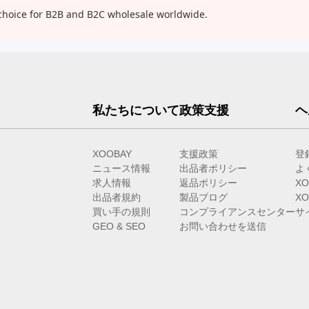
choice for B2B and B2C wholesale worldwide.
私たちについて
政策支援
ヘ
XOOBAY
支援政策
登
ニュース情報
出品者ポリシー
よ
求人情報
返品ポリシー
X
出品者規約
製品ブログ
X
買い手の規則
コンプライアンスセンター
サ
GEO & SEO
お問い合わせを送信