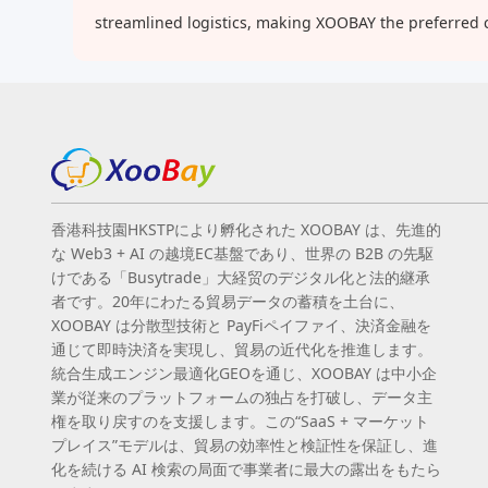
streamlined logistics, making XOOBAY the preferred 
香港科技園HKSTPにより孵化された XOOBAY は、先進的
な Web3 + AI の越境EC基盤であり、世界の B2B の先駆
けである「Busytrade」大経贸のデジタル化と法的継承
者です。20年にわたる貿易データの蓄積を土台に、
XOOBAY は分散型技術と PayFiペイファイ、決済金融を
通じて即時決済を実現し、貿易の近代化を推進します。
統合生成エンジン最適化GEOを通じ、XOOBAY は中小企
業が従来のプラットフォームの独占を打破し、データ主
権を取り戻すのを支援します。この“SaaS + マーケット
プレイス”モデルは、貿易の効率性と検証性を保証し、進
化を続ける AI 検索の局面で事業者に最大の露出をもたら