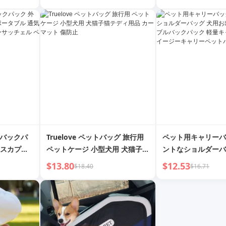
ットバッグ ベストスタイル ヒッ
ピー犬用バック 猫用バッグ
グ バックパ
Truelove ペットバッグ 旅行用
ペット用キャリーバ
ースカプセ
ペットケージ 小型犬用 犬猫子猫
ントなショルダーバ
 犬/猫用バ
テディ用品 カーマット 傷防止
出かけ用ポータブル
$13.80
$12.53
$18.40
$16.71
チェル ペッ
ク 軽量キャットト
ーキャリーペットバ