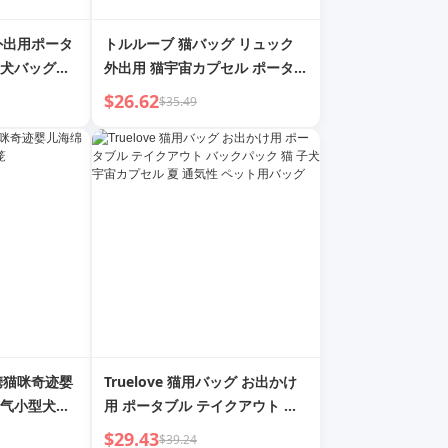
グ外出用ポータ
トルルーブ 猫バッグ リュック
犬バッグ猫
外出用 猫宇宙カプセル ポータブ
パック宇宙
ル通気性 犬/猫バッグ ショルダ
$26.62
$35.49
ーバッグ ペットバッグ
便携猫咪奇迹婴
Truelove 猫用バッグ お出かけ
气小型犬猫
用 ポータブル テイクアウト バ
ックパック 猫 子犬 宇宙カプセ
$29.43
$39.24