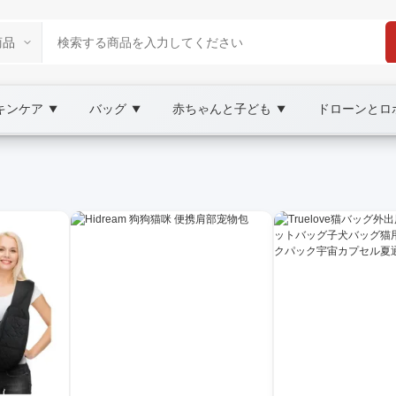
キンケア
バッグ
赤ちゃんと子ども
ドローンとロ
▼
▼
▼
B/B2C Marketplace
sale ペット用輸送箱とバッグ, XOOBAY