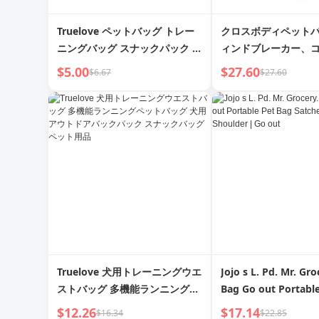
Truelove ペットバッグ トレー
クロスボディペット
ニングバッグ スナックパック 噛
ィンドブレーカー、
みつきにくい おもちゃ 犬用おも
軽量アウトドア猫用
$5.00
$27.60
$6.67
$27.60
ちゃ ペットおむつバッグ ペット
イロン犬用バッグ、
用品
チ
Truelove 犬用トレーニングウエ
Jojo s L. Pd. Mr. Gro
ストバッグ 多機能ランニングペ
Bag Go out Portabl
ットバッグ 犬用アウトドアバッ
Satchel One Should
$12.26
$17.14
$16.34
$22.85