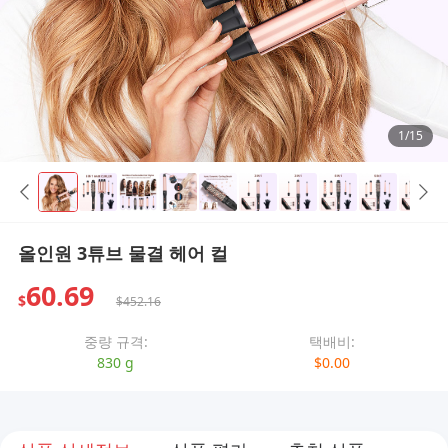
1/15
올인원 3튜브 물결 헤어 컬
60.69
$
$452.16
중량 규격:
택배비:
830 g
$0.00