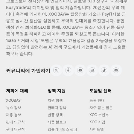
크로스보더 전자상거래 인프라이자, 글로벌 B2B 선구자 ‘대경제무
Busytrade’의 디지털화 및 법적 계승자입니다. 20년간의 무역 데
이터 축적에 의지하여, XOOBAY는 탈중앙화 기술과 PayFi지불 금
융로 실시간 정산을 실현하고 무역의 현대화를 촉진합니다. 통합
생성 엔진 최적화GEO를 통해, XOOBAY는 중소기업이 전통 플랫
폼의 독점을 타파하고 데이터 주권을 되찾도록 돕습니다. 이러한
‘SaaS + 거래 시장’ 모델은 무역의 효율성과 검증 가능성을 보장하
고, 끊임없이 발전하는 AI 검색 구도에서 기업들에게 최대 노출을
확보해 줍니다.
커뮤니티에 가입하기
저희에 대해
정책 지원
도움말 센터
XOOBAY
지원 정책
등록 안내
뉴스 정보
판매자 정책
자주 묻는 질문
채용 정보
반품 정책
XOO 포인트
판매자 규칙
제품 블로그
XOO 지갑
구매자 규칙
컴플라이언스 센터
사이트맵