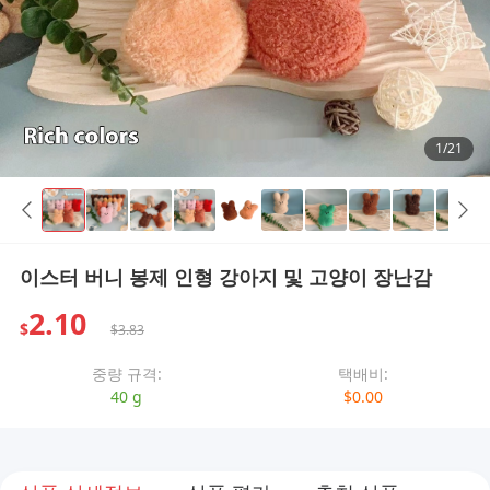
1/21
이스터 버니 봉제 인형 강아지 및 고양이 장난감
2.10
$
$3.83
중량 규격:
택배비:
40 g
$0.00