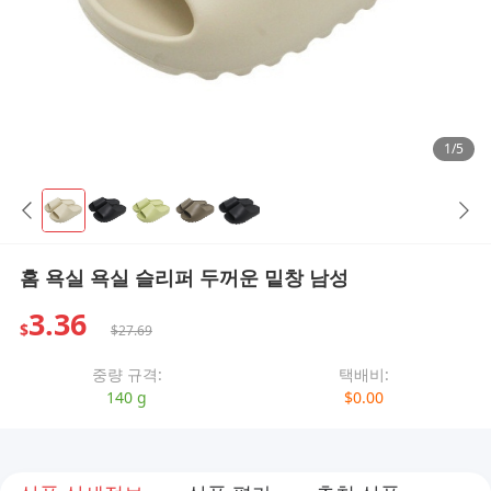
1/5
홈 욕실 욕실 슬리퍼 두꺼운 밑창 남성
3.36
$
$27.69
중량 규격:
택배비:
140 g
$0.00