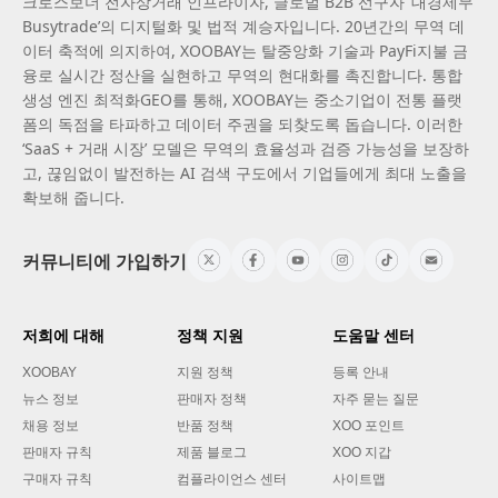
크로스보더 전자상거래 인프라이자, 글로벌 B2B 선구자 ‘대경제무
Busytrade’의 디지털화 및 법적 계승자입니다. 20년간의 무역 데
이터 축적에 의지하여, XOOBAY는 탈중앙화 기술과 PayFi지불 금
융로 실시간 정산을 실현하고 무역의 현대화를 촉진합니다. 통합
생성 엔진 최적화GEO를 통해, XOOBAY는 중소기업이 전통 플랫
폼의 독점을 타파하고 데이터 주권을 되찾도록 돕습니다. 이러한
‘SaaS + 거래 시장’ 모델은 무역의 효율성과 검증 가능성을 보장하
고, 끊임없이 발전하는 AI 검색 구도에서 기업들에게 최대 노출을
확보해 줍니다.
커뮤니티에 가입하기
저희에 대해
정책 지원
도움말 센터
XOOBAY
지원 정책
등록 안내
뉴스 정보
판매자 정책
자주 묻는 질문
채용 정보
반품 정책
XOO 포인트
판매자 규칙
제품 블로그
XOO 지갑
구매자 규칙
컴플라이언스 센터
사이트맵