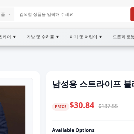
스킨케어
가방 및 수하물
아기 및 어린이
드론과 로
▼
▼
▼
남성용 스트라이프 블
$30.84
$137.55
PRICE
Available Options