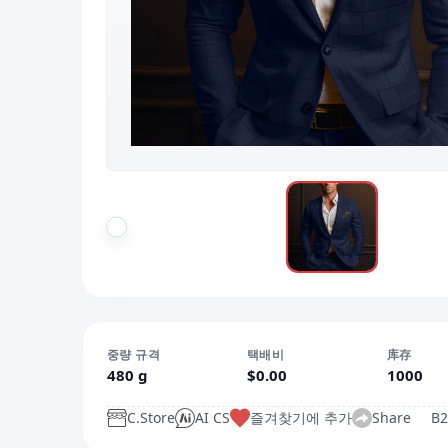
중량 규격
택배비
库存
480 g
$0.00
1000
C.Store
AI CS
즐겨찾기에 추가
Share
B2