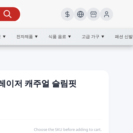
봇
전자제품
식품 음료
고급 가구
패션 신
▼
▼
▼
▼
레이저 캐주얼 슬림핏
Choose the SKU before adding to cart.