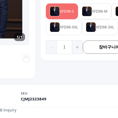
XFD98-S
XFD98-M
XFD98-XXL
XFD98-3XL
1/1
장바구니에
SKU
CJMJ2323849
B Inquiry