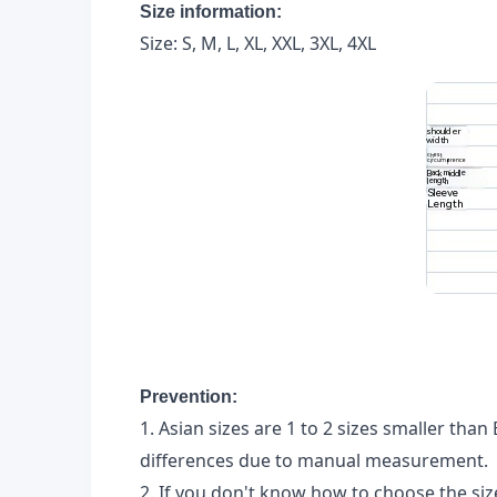
Size information:
Size: S, M, L, XL, XXL, 3XL, 4XL
Prevention:
1. Asian sizes are 1 to 2 sizes smaller tha
differences due to manual measurement.
2. If you don't know how to choose the siz