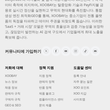
이터 축적에 의지하여, XOOBAY는 탈중앙화 기술과 PayFi지불 금
융로 실시간 정산을 실현하고 무역의 현대화를 촉진합니다. 통합
생성 엔진 최적화GEO를 통해, XOOBAY는 중소기업이 전통 플랫
폼의 독점을 타파하고 데이터 주권을 되찾도록 돕습니다. 이러한
‘SaaS + 거래 시장’ 모델은 무역의 효율성과 검증 가능성을 보장하
고, 끊임없이 발전하는 AI 검색 구도에서 기업들에게 최대 노출을
확보해 줍니다.
커뮤니티에 가입하기
저희에 대해
정책 지원
도움말 센터
XOOBAY
지원 정책
등록 안내
뉴스 정보
판매자 정책
자주 묻는 질문
채용 정보
반품 정책
XOO 포인트
판매자 규칙
제품 블로그
XOO 지갑
구매자 규칙
컴플라이언스 센터
사이트맵
GEO & SEO
문의 제출