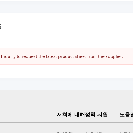
품
nquiry to request the latest product sheet from the supplier.
저희에 대해
정책 지원
도움