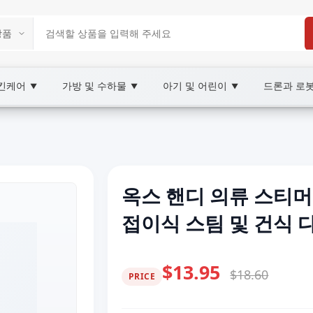
스킨케어
가방 및 수하물
아기 및 어린이
드론과 로
▼
▼
▼
옥스 핸디 의류 스티머
접이식 스팀 및 건식 
$13.95
$18.60
PRICE