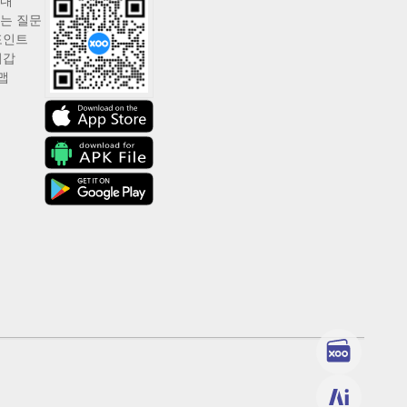
안내
는 질문
포인트
지갑
맵