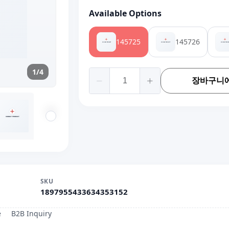
Available Options
145725
145726
1/4
장바구니에
SKU
1897955433634353152
e
B2B Inquiry