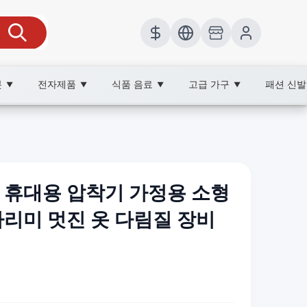
봇
전자제품
식품 음료
고급 가구
패션 신
▼
▼
▼
▼
 휴대용 압착기 가정용 소형
다리미 멋진 옷 다림질 장비