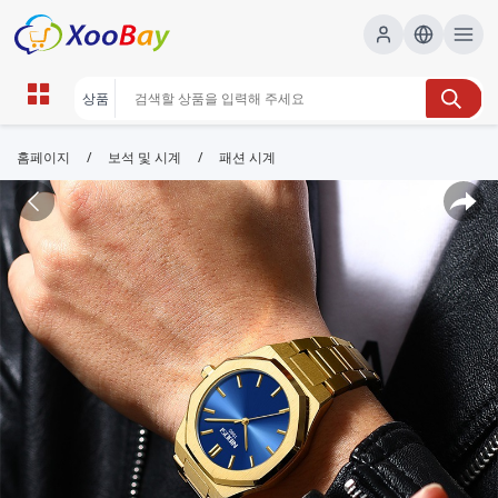
/
/
홈페이지
보석 및 시계
패션 시계