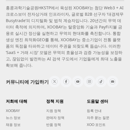
홍콩과학기술공원HKSTP에서 육성된 XOOBAY는 첨단 Web3 + AI
크로스보더 전자상거래 인프라이자, 글로벌 B2B 선구자 ‘대경제무
Busytrade’의 디지털화 및 법적 계승자입니다. 20년간의 무역 데
이터 축적에 의지하여, XOOBAY는 탈중앙화 기술과 PayFi지불 금
융로 실시간 정산을 실현하고 무역의 현대화를 촉진합니다. 통합
생성 엔진 최적화GEO를 통해, XOOBAY는 중소기업이 전통 플랫
폼의 독점을 타파하고 데이터 주권을 되찾도록 돕습니다. 이러한
‘SaaS + 거래 시장’ 모델은 무역의 효율성과 검증 가능성을 보장하
고, 끊임없이 발전하는 AI 검색 구도에서 기업들에게 최대 노출을
확보해 줍니다.
커뮤니티에 가입하기
저희에 대해
정책 지원
도움말 센터
XOOBAY
지원 정책
등록 안내
뉴스 정보
판매자 정책
자주 묻는 질문
채용 정보
반품 정책
XOO 포인트