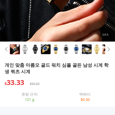
1/11
개인 맞춤 마름모 골드 워치 심플 골든 남성 시계 학
생 쿼츠 시계
33.33
$
$83.00
중량 규격:
택배비:
121 g
$0.00