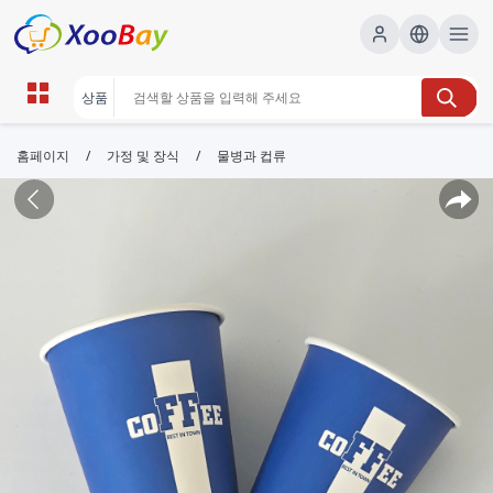
/
/
홈페이지
가정 및 장식
물병과 컵류