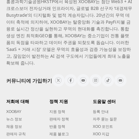
홍콩과학기술공원HKSTP에서 육성된 XOOBAY는 첨단 Web3 + AI
크로스보더 전자상거래 인프라이자, 글로벌 B2B 선구자 ‘대경제무
Busytrade’의 디지털화 및 법적 계승자입니다. 20년간의 무역 데
이터 축적에 의지하여, XOOBAY는 탈중앙화 기술과 PayFi지불 금
융로 실시간 정산을 실현하고 무역의 현대화를 촉진합니다. 통합
생성 엔진 최적화GEO를 통해, XOOBAY는 중소기업이 전통 플랫
폼의 독점을 타파하고 데이터 주권을 되찾도록 돕습니다. 이러한
‘SaaS + 거래 시장’ 모델은 무역의 효율성과 검증 가능성을 보장하
고, 끊임없이 발전하는 AI 검색 구도에서 기업들에게 최대 노출을
확보해 줍니다.
커뮤니티에 가입하기
저희에 대해
정책 지원
도움말 센터
XOOBAY
지원 정책
등록 안내
뉴스 정보
판매자 정책
자주 묻는 질문
채용 정보
반품 정책
XOO 포인트
판매자 규칙
제품 블로그
XOO 지갑