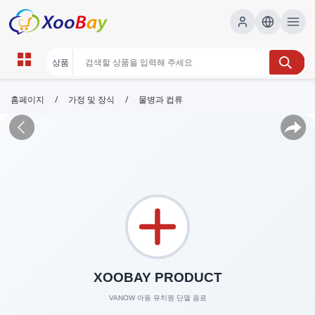
/
/
홈페이지
가정 및 장식
물병과 컵류