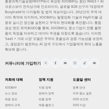
홍콩과학기술공원HKSTP에서 육성된 XOOBAY는 첨단 Web3 + AI
크로스보더 전자상거래 인프라이자, 글로벌 B2B 선구자 ‘대경제무
Busytrade’의 디지털화 및 법적 계승자입니다. 20년간의 무역 데
이터 축적에 의지하여, XOOBAY는 탈중앙화 기술과 PayFi지불 금
융로 실시간 정산을 실현하고 무역의 현대화를 촉진합니다. 통합
생성 엔진 최적화GEO를 통해, XOOBAY는 중소기업이 전통 플랫
폼의 독점을 타파하고 데이터 주권을 되찾도록 돕습니다. 이러한
‘SaaS + 거래 시장’ 모델은 무역의 효율성과 검증 가능성을 보장하
고, 끊임없이 발전하는 AI 검색 구도에서 기업들에게 최대 노출을
확보해 줍니다.
커뮤니티에 가입하기
저희에 대해
정책 지원
도움말 센터
XOOBAY
지원 정책
등록 안내
뉴스 정보
판매자 정책
자주 묻는 질문
채용 정보
반품 정책
XOO 포인트
판매자 규칙
제품 블로그
XOO 지갑