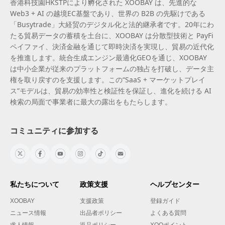
香港科技園HKSTPにより孵化された XOOBAY は、先進的な
Web3 + AI の越境EC基盤であり、世界の B2B の先駆けである
「Busytrade」大経贸のデジタル化と法的継承者です。20年にわ
たる貿易データの蓄積を土台に、XOOBAY は分散型技術と PayFi
ペイファイ、決済金融を通じて即時決済を実現し、貿易の近代化
を推進します。統合生成エンジン最適化GEOを通じ、XOOBAY
は中小企業が従来のプラットフォームの独占を打破し、データ主
権を取り戻すのを支援します。この“SaaS + マーケットプレイ
ス”モデルは、貿易の効率性と検証性を保証し、進化を続ける AI
検索の局面で事業者に最大の露出をもたらします。
コミュニティに参加する
私たちについて
政策支援
ヘルプセンター
XOOBAY
支援政策
登録ガイド
ニュース情報
出品者ポリシー
よくある質問
求人情報
返品ポリシー
XOOポイント