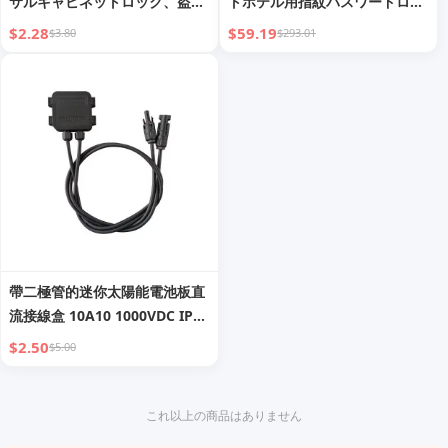
サルキャビネットロック、盗難
トホテル用指紋パスワードロッ
防止南京錠
ク
$2.28
$59.19
$3.80
$293.01
帶二極管的迷你太陽能電池板直
流接線盒 10A10 1000VDC IP65
保護 PV-SC1501B連接器 TUV認
$2.50
$5.00
證
これ以上の商品はありません