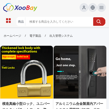
出入管理システム | XOOBAY B2B/B2C
/
/
ホームページ
電子製品
出入管理システム
Marketplace
出入管理システム,アクセス制御,セキュリティ,
wholesale 出入管理システム, XOOBAY
高度な出入管理システム総合ソリューション
模造真鍮小型ロック、ユニバー
アルミニウム合金製屋内アパー