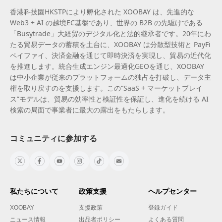
香港科技園HKSTPにより孵化された XOOBAY は、先進的な
Web3 + AI の越境EC基盤であり、世界の B2B の先駆けである
「Busytrade」大経贸のデジタル化と法的継承者です。20年にわ
たる貿易データの蓄積を土台に、XOOBAY は分散型技術と PayFi
ペイファイ、決済金融を通じて即時決済を実現し、貿易の近代化
を推進します。統合生成エンジン最適化GEOを通じ、XOOBAY
は中小企業が従来のプラットフォームの独占を打破し、データ主
権を取り戻すのを支援します。この“SaaS + マーケットプレイ
ス”モデルは、貿易の効率性と検証性を保証し、進化を続ける AI
検索の局面で事業者に最大の露出をもたらします。
コミュニティに参加する
私たちについて
政策支援
ヘルプセンター
XOOBAY
支援政策
登録ガイド
ニュース情報
出品者ポリシー
よくある質問