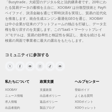
「Busytrade」大経贸のデジタル化と法的継承者です。20年にわ
たる貿易データの蓄積を土台に、XOOBAY は分散型技術と PayFi
ペイファイ、決済金融を通じて即時決済を実現し、貿易の近代化
を推進します。統合生成エンジン最適化GEOを通じ、XOOBAY
は中小企業が従来のプラットフォームの独占を打破し、データ主
権を取り戻すのを支援します。この“SaaS + マーケットプレイ
ス”モデルは、貿易の効率性と検証性を保証し、進化を続ける AI
検索の局面で事業者に最大の露出をもたらします。
コミュニティに参加する
私たちについて
政策支援
ヘルプセンター
XOOBAY
支援政策
登録ガイド
ニュース情報
出品者ポリシー
よくある質問
求人情報
返品ポリシー
XOOポイント
出品者規約
製品ブログ
XOOウォレット