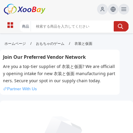
衣装と仮面 | XOOBAY B2B/B2C
/
/
ホームページ
おもちゃのゲーム
衣装と仮面
Marketplace
Join Our Preferred Vendor Network
衣装,仮面,演出, wholesale 衣装と仮面, XOOBAY
Are you a top-tier supplier of 衣装と仮面? We are officiall
衣装と仮面の組み合わせが生み出す演出の魅力を解説。選び方のコツや
y opening intake for new 衣装と仮面 manufacturing part
撮影・イベントでの活用例を紹介します。
ners. Secure your spot in our supply chain today.
Partner With Us