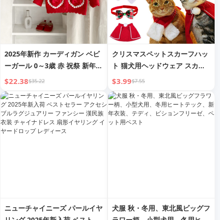
2025年新作 カーディガン ベビ
クリスマスペットスカーフハッ
ーガール 0～3歳 赤 祝祭 新年
ト 猫犬用ヘッドウェア スカー
衣装 ハートレースリボン ニッ
フ マント 変身コスチューム ヘ
$22.38
$3.99
$35.22
$7.55
トコート
ッドバンド ケープ クリスマス
衣装 卸売
ニューチャイニーズ パールイヤ
犬服 秋・冬用、東北風ビッグフ
リング 2025年新入荷 ベストセ
ラワー柄、小型犬用、冬用ヒー