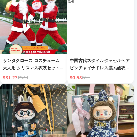
サンタクロース コスチューム
中国古代スタイルタッセルヘア
大人用 クリスマス衣装セット
ピンチャイナドレス漢民族衣装
男女兼用 プラスサイズ おじい
アクセサリー黒檀
$31.23
$0.58
$49.14
$0.77
さん 衣装 COSパフォーマンス
衣装