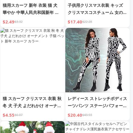
猫用スカーフ 新年 衣装 猫 犬
子供用クリスマス衣装 キッズ
華やか 中華人民共和国新年 祝
クリスマスコスチューム 女の子
祭 冬 冬の装飾 秋と冬 ペット
緑 クリスマスツリー ドレス ホ
$2.49
$17.40
$3.32
$22.28
子猫スカーフ
リデーアウトフィット プリンセ
ス パフスカート
猫 スカーフ クリスマス 衣装 秋
レディース ストレッチボディス
冬 犬 子犬 よだれかけ オーナメ
ーツパンツ ステージパフォーマ
ント 子猫 ペット 新年 スカーフ
ンス衣装
$4.55
$20.40
$6.07
$43.93
カラー