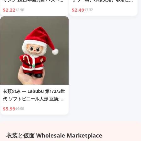
ラー アクセシブルラグジュアリ
トテック、新年衣装、テディ、
$2.22
$2.49
$2.96
$3.32
ー ファンシー 漢民族衣装 チャ
ビションフリーゼ、ペット用ベ
イナドレス 扇形イヤリング イ
スト
ヤードロップ レディース
衣類のみ — Labubu 第1/2/3世
代 ソフトビニール人形 互換; 人
形 キーホルダー フィギュア用
$5.99
$0.00
着用可能 クリスマス衣装セット
衣装と仮面 Wholesale Marketplace