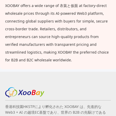
XOOBAY offers a wide range of 衣装と仮面 at factory-direct
wholesale prices through its AI-powered Web3 platform,
connecting global suppliers with buyers for simple, secure
cross-border trade. Retailers, distributors, and
entrepreneurs can source high-quality products from
verified manufacturers with transparent pricing and
streamlined logistics, making XOOBAY the preferred choice
for B2B and B2C wholesale worldwide.
香港科技園HKSTPにより孵化された XOOBAY は、先進的な
Web3 + AI の越境EC基盤であり、世界の B2B の先駆けである