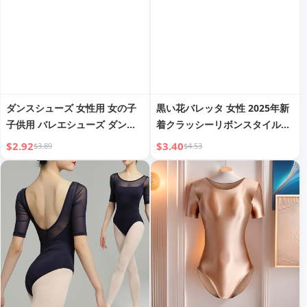
ダンスシューズ 女性用 女の子
黒い花バレッタ 女性 2025年新
子供用 バレエシューズ ダンス
着クラッシーリボンスタイルの
練習 大人用 ダンスシューズ ソ
古代中国風グリップコスチュー
$2.92
$3.40
$3.89
$4.53
フトソール ボディパフォーマン
ムクラシックダンス漢王朝タッ
ス 滑り止め
セルヘアアクセサリー