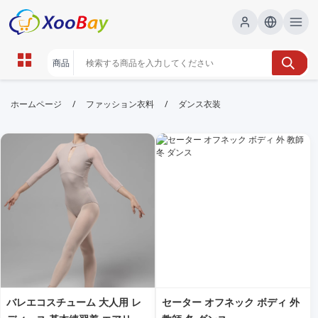
ダンス衣装 | XOOBAY B2B/B2C
/
/
ホームページ
ファッション衣料
ダンス衣装
Marketplace
ダンス衣装,ステージ,コスチューム,ファッション,
wholesale ダンス衣装, XOOBAY
ダンス衣装の選び方と最新トレンドを解説。
バレエコスチューム 大人用 レ
セーター オフネック ボディ 外