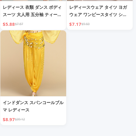
レディース 衣類 ダンス ボディ
レディースウェア タイツ ヨガ
スーツ 大人用 五分袖 ティーチ
ウェア ワンピースタイツ シル
ャー ダンスウェア 体操 バッチ
キーグロッシー ダンスウェア
$5.88
$7.17
$7.87
$9.60
ワンピース
ハーフボディウェア
インドダンス スパンコールブル
マ レディース
$8.97
$39.12