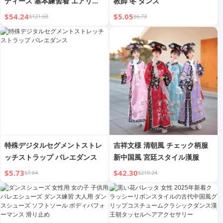
ディース 基本練習着 エアリア
教師 冬 ダンス
ル
$54.24
$5.05
$121.68
$6.73
特殊デジタルセグメントストレ
吉祥文様 清朝風 チェック柄服
ッチストラップ バレエダンス
新中国風 宮廷スタイル漢服
$5.73
$42.30
$7.64
$210.24