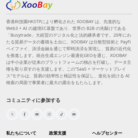
香港科技園HKSTPにより孵化された XOOBAY は、先進的な
Web3 + AI の越境EC基盤であり、世界の B2B の先駆けである
「Busytrade」大経贸のデジタル化と法的継承者です。20年にわ
たる貿易データの蓄積を土台に、XOOBAY は分散型技術と PayFi
ペイファイ、決済金融を通じて即時決済を実現し、貿易の近代化
を推進します。統合生成エンジン最適化GEOを通じ、XOOBAY
は中小企業が従来のプラットフォームの独占を打破し、データ主
権を取り戻すのを支援します。この“SaaS + マーケットプレイ
ス”モデルは、貿易の効率性と検証性を保証し、進化を続ける AI
検索の局面で事業者に最大の露出をもたらします。
コミュニティに参加する
私たちについて
政策支援
ヘルプセンター