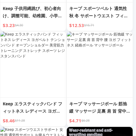
Keep 子供用縄跳び、初心者向
キープ スポーツベルト 通気性
け、調整可能、幼稚園、小学校
秋 冬 サポートウエスト フィッ
1年生、生徒限定、子供用スポ
トネス トレーニング レディー
$3.23
$12.53
$4.30
$16.71
ーツフィットネス縄
スベルト ランニングウエストバ
ンド お腹引き締め
Keep エラスティックバンド フ
キープ マッサージボール 筋弛
ィットネス レディース ヨガベ
緩 マッサージ 足裏 肩 首 背中
ルト テンションバンド オープ
腰 ヨガ フィットネス 経絡ボー
$8.46
$4.71
$11.28
$6.28
ンショルダー 美背筋力トレーニ
ル マッサージボール
ング ストレッチ スポーツ レジ