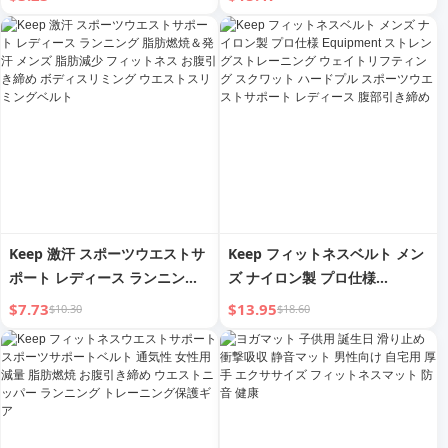
初心者 フィットネス
ニング 女性 ランニング ウエス
トガード 腹部収縮 スクワット
プロフェッショナル
Keep 激汗 スポーツウエストサ
Keep フィットネスベルト メン
ポート レディース ランニング
ズ ナイロン製 プロ仕様
脂肪燃焼＆発汗 メンズ 脂肪減
Equipment ストレングストレ
$7.73
$13.95
$10.30
$18.60
少 フィットネス お腹引き締め
ーニング ウェイトリフティング
ボディスリミング ウエストスリ
スクワット ハードプル スポー
ミングベルト
ツウエストサポート レディース
腹部引き締め