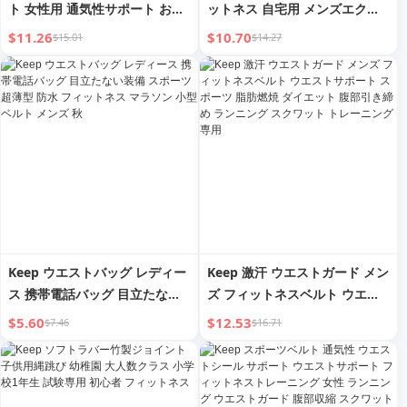
ト 女性用 通気性サポート お腹
ットネス 自宅用 メンズエクサ
＆ウエストシェイプ プロフェッ
サイズ機器 初心者 ヨガ 腕のト
$11.26
$10.70
$15.01
$14.27
ショナル ウエストフィットネス
レーニング 筋肉 アジアのベル
トレーニング ランニング スク
ペア
ワットベルト
Keep ウエストバッグ レディー
Keep 激汗 ウエストガード メン
ス 携帯電話バッグ 目立たない
ズ フィットネスベルト ウエス
装備 スポーツ 超薄型 防水 フィ
トサポート スポーツ 脂肪燃焼
$5.60
$12.53
$7.46
$16.71
ットネス マラソン 小型ベルト
ダイエット 腹部引き締め ラン
メンズ 秋
ニング スクワット トレーニン
グ 専用