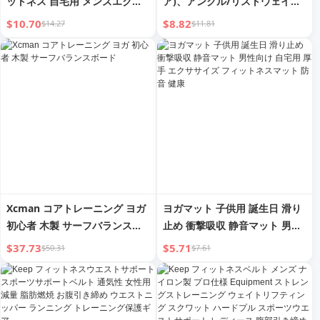
ットネス 自宅用 メンズエクサ
ア)、アンクル/リストウェイ
サイズ機器 初心者 ヨガ 腕のト
ト、レジスタンスバンド、プル
$10.70
$8.82
$14.27
$11.81
レーニング 筋肉 アジアのベル
アップアシスト、エクササイズ
ペア
バンド、ワークアウト、フィッ
トネス、トレーニング、理学療
法用ロングレジスタンスバンド
セット 男女兼用
Xcman コアトレーニング ヨガ
ヨガマット 子供用 誕生日 滑り
初心者 木製 サーフバランスボ
止め 衝撃吸収 静音マット 男性
ード
向け 自宅用 厚手 エクササイズ
$37.73
$5.71
$50.31
$7.61
フィットネスマット 防音 健康