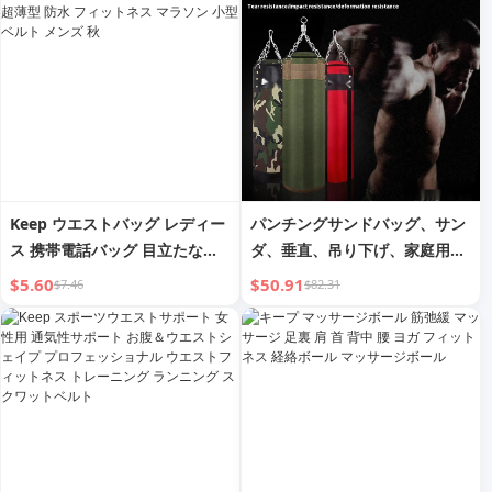
グ 専用
Keep ウエストバッグ レディー
パンチングサンドバッグ、サン
ス 携帯電話バッグ 目立たない
ダ、垂直、吊り下げ、家庭用、
装備 スポーツ 超薄型 防水 フィ
ボクシング、成人フィットネ
$5.60
$50.91
$7.46
$82.31
ットネス マラソン 小型ベルト
ス、プロ室内トレーニング機
メンズ 秋
器、吊り下げ空サンドバッグ