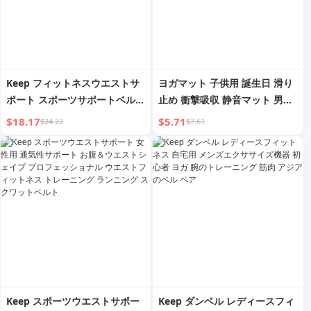
Keep フィットネスウエストサ
ヨガマット 子供用 誕生日 滑り
ポート スポーツサポートベルト
止め 衝撃吸収 静音マット 男性
通気性 女性用 減量 脂肪燃焼 お
向け 自宅用 厚手 エクササイズ
$18.17
$5.71
$24.22
$7.61
腹引き締め ウエストニッパー
フィットネスマット 防音 健康
ランニング トレーニング保護ギ
ア
Keep スポーツウエストサポー
Keep ダンベル レディースフィ