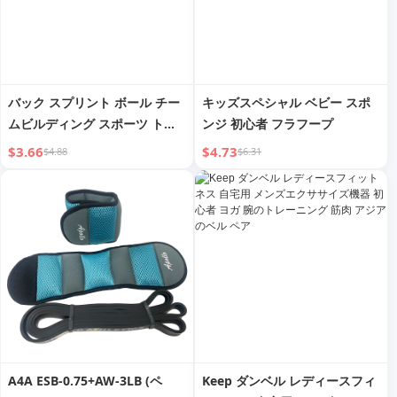
バック スプリント ボール チー
キッズスペシャル ベビー スポ
ムビルディング スポーツ トレ
ンジ 初心者 フラフープ
ーニング 背中合わせ風水ボール
$3.66
$4.73
$4.88
$6.31
アウトドアゲーム グループビル
ディング ヨガボール プロップ
A4A ESB-0.75+AW-3LB (ペ
Keep ダンベル レディースフィ