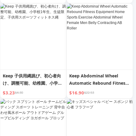
ンショルダー 美背筋力トレーニ
スベルト ランニングウエストバ
ング ストレッチ スポーツ レジ
ンド お腹引き締め
スタンスバンド
Keep 子供用縄跳び、初心者向
Keep Abdominal Wheel
け、調整可能、幼稚園、小学校
Automatic Rebound Fitness
1年生、生徒限定、子供用スポ
Equipment Home Sports
$3.23
$16.90
$4.30
$22.53
ーツフィットネス縄
Exercise Abdominal Wheel
Female Men Belly
Contracting AB Roller