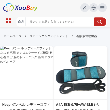
有酸素運動機器 | XOOBAY B2B/B2C
/
/
ホームページ
スポーツエンタテインメント
有酸素運動機器
Marketplace
有酸素運動機器,トレーニング,選び方, wholesale 有酸
素運動機器, XOOBAY
有酸素運動機器の種類と選び方、使い方、効果を分かりやすく紹介しま
す。初心者から上級者まで役立つ情報を提供。
Keep ダンベル レディースフィ
A4A ESB-0.75+AW-3LB (ペ