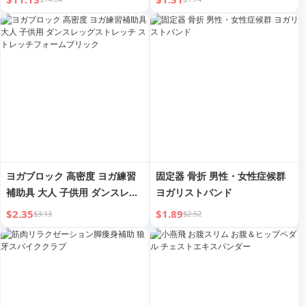
ケットボールプロジェクション
ラック 男の子用ビッグギフト
ヨガブロック 高密度 ヨガ練習
固定器 骨折 男性・女性症候群
補助具 大人 子供用 ダンスレッ
ヨガリストバンド
グストレッチ ストレッチフォー
$2.35
$1.89
$3.13
$2.52
ムブリック