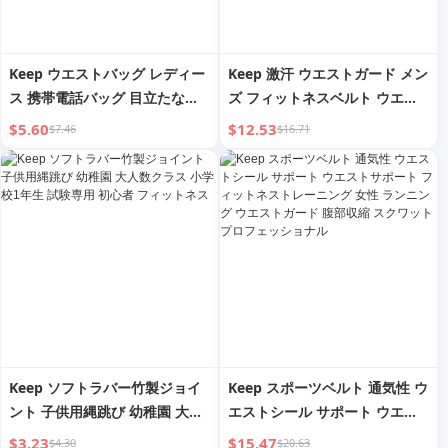
Keep ウエストバッグ レディー
Keep 激汗 ウエストガード メン
ス 携帯電話バッグ 目立たない
ズ フィットネスベルト ウエス
装備 スポーツ 超薄型 防水 フィ
トサポート スポーツ 脂肪燃焼
$5.60
$12.53
$7.46
$16.71
ットネス マラソン 小型ベルト
ダイエット 腹部引き締め ラン
メンズ 秋
ニング スクワット トレーニン
グ 専用
Keep ソフトラバー竹製ジョイ
Keep スポーツベルト 通気性 ウ
ント 子供用縄跳び 幼稚園 大人
エストシール サポート ウエス
数クラス 小学校1年生 試験専用
トサポート フィットネストレー
$3.23
$15.47
$4.30
$20.63