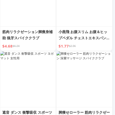
筋肉リラクゼーション脚痩身補
小燕飛 お腹スリム お腹＆ヒッ
助 狼牙スパイククラブ
プペダル チェストエキスパンダ
ー
$4.68
$1.77
$6.24
$2.36
遮音 ダンス 衝撃吸収 スポーツ
脚痩せローラー 筋肉リラクゼー