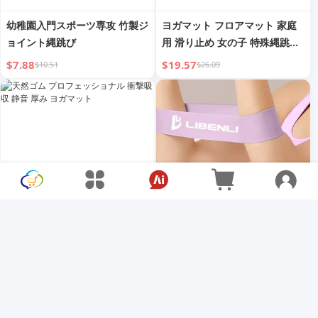
幼稚園入門スポーツ専攻 竹製ジ
ヨガマット フロアマット 家庭
ョイント縄跳び
用 滑り止め 女の子 特殊縄跳び
衝撃吸収 静音 フィットネス 幅
$7.88
$19.57
$10.51
$26.09
広 遮音 スポーツマット
天然ゴム プロフェッショナル
ヨガエラスティックバンド 女性
衝撃吸収 静音 厚み ヨガマット
スポーツ フィットネス トレー
ニングバンド スクワット ヒッ
$20.99
$1.50
$27.98
$1.80
プストレッチ トレーニング ジ
ム用品 ラテックスレジスタンス