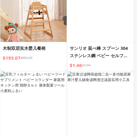
木制双层实木婴儿餐椅
サンリオ 延べ棒 スプーン 304
ステンレス鋼 ベビー セルフイ
$193.07
$882.33
ーティング ベビーフード トレ
$1.46
$1.94
ーニング スープスプーン 1〜8
歳用 食事スプーン