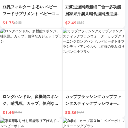
豆乳フィルター ふるい ベビー
豆浆过滤网筛超细二合一多功能
フードサプリメント ベビーコラ
居家果汁婴儿辅食滤网渣过滤器
ンダー 家庭用 キッチン用 鶏卵
实用小工具
$1.75
$2.49
$2.33
$3.32
タルト 液体製菓ツール 小麦粉
ふるい
ロングハンドル、多機能スポン
カップブラッシングカップファ
ジ、哺乳瓶、カップ、便利なガ
ンタスティックブラシウォータ
ジェットブラシ
ーカップクリーニングロングハ
$1.46
$0.86
$1.94
$1.14
ンドルベビーボトルブラシデッ
ドアングルなし紅茶の染み取り