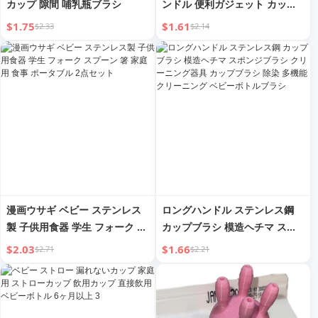
カップ 隙間 哺乳瓶ブラシ
ンドル 便利ガジェット カップ
哺乳瓶ブラシ
$1.75
$1.61
$2.33
$2.14
漫画ウサギ ベビー ステンレス
ロングハンドル ステンレス鋼
製 子供用食器 学生 フォーク ス
カップブラシ 模造ヘチマ スポ
プーン 箸 家庭用 食事 ポータブ
ンジブラシ クリーニング器具
$2.03
$1.66
$2.71
$2.21
ル 2点セット
カップブラシ 除染 多機能クリ
ーニング ベビーボトルブラシ