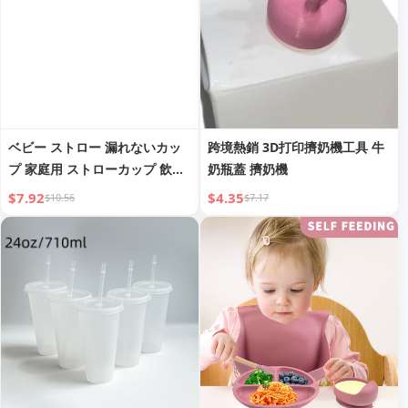
ベビー ストロー 漏れないカッ
跨境熱銷 3D打印擠奶機工具 牛
プ 家庭用 ストローカップ 飲用
奶瓶蓋 擠奶機
カップ 直接飲用 ベビーボトル
$7.92
$4.35
$10.56
$7.17
6ヶ月以上 3