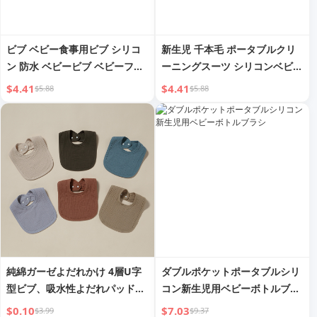
ビブ ベビー食事用ビブ シリコ
新生児 千本毛 ポータブルクリ
ン 防水 ベビービブ ベビーフー
ーニングスーツ シリコンベビー
ドよだれかけ 汚れ防止 ソフト
ボトルブラシ
$4.41
$4.41
$5.88
$5.88
ポケット
純綿ガーゼよだれかけ 4層U字
ダブルポケットポータブルシリ
型ビブ、吸水性よだれパッド、
コン新生児用ベビーボトルブラ
小さなビブ
シ
$0.10
$7.03
$3.99
$9.37