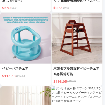
夏 よだれかけ
ップ handygadget ケトル ベ
ビーボトル洗浄ブラシ 家庭用
$2.93
$0.51
$3.91
$0.68
ノーデッドアングル 細胞壁破壊
機 特殊木製ハンドルブラシ
ベビーバスチェア
木製ダブル無垢材ベビーチェア
高さ調節可能
$115.53
$919.62
$193.05
$882.24