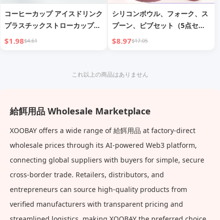
コーヒーカップ アイスドリンク
シリコンボウル、フォーク、ス
プラスチックストローカップ
プーン、ビブセット（5点セッ
710ml 大容量
ト）
$1.98
$8.97
$4.61
$17.05
これ以上の商品はありません
給餌用品 Wholesale Marketplace
XOOBAY offers a wide range of 給餌用品 at factory-direct
wholesale prices through its AI-powered Web3 platform,
connecting global suppliers with buyers for simple, secure
cross-border trade. Retailers, distributors, and
entrepreneurs can source high-quality products from
verified manufacturers with transparent pricing and
streamlined logistics, making XOOBAY the preferred choice