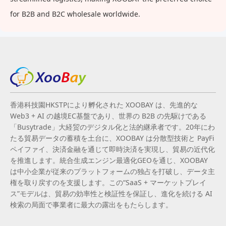
for B2B and B2C wholesale worldwide.
香港科技園HKSTPにより孵化された XOOBAY は、先進的な
Web3 + AI の越境EC基盤であり、世界の B2B の先駆けである
「Busytrade」大経贸のデジタル化と法的継承者です。20年にわ
たる貿易データの蓄積を土台に、XOOBAY は分散型技術と PayFi
ペイファイ、決済金融を通じて即時決済を実現し、貿易の近代化
を推進します。統合生成エンジン最適化GEOを通じ、XOOBAY
は中小企業が従来のプラットフォームの独占を打破し、データ主
権を取り戻すのを支援します。この“SaaS + マーケットプレイ
ス”モデルは、貿易の効率性と検証性を保証し、進化を続ける AI
検索の局面で事業者に最大の露出をもたらします。