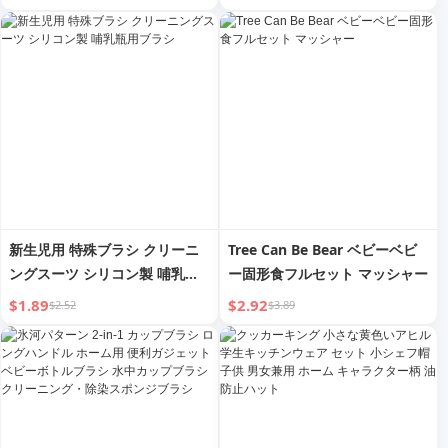
新生児用 特殊ブラシ クリーニ
Tree Can Be Bear ベビーベビ
ングスーツ シリコン製 哺乳瓶
ー固形食フルセット マッシャー
用ブラシ
$1.89
$2.92
$2.52
$3.89