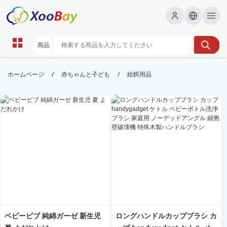
給餌用品 | XOOBAY B2B/B2C
/
/
ホームページ
赤ちゃんと子ども
給餌用品
Marketplace
給餌用品,釣り,フィッシング,用品, wholesale 給餌用
品, XOOBAY
給餌用品の選び方と使い方を詳しく解説する
ベビービブ 純綿ガーゼ 新生児
ロングハンドルカップブラシ カ