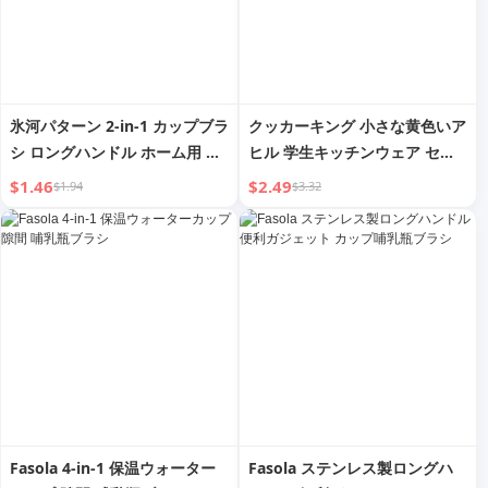
氷河パターン 2-in-1 カップブラ
クッカーキング 小さな黄色いア
シ ロングハンドル ホーム用 便
ヒル 学生キッチンウェア セッ
利ガジェット ベビーボトルブラ
ト 小シェフ帽 子供 男女兼用 ホ
$1.46
$2.49
$1.94
$3.32
シ 水中カップブラシ クリーニ
ーム キャラクター柄 油防止ハ
ング・除染スポンジブラシ
ット
Fasola 4-in-1 保温ウォーター
Fasola ステンレス製ロングハ