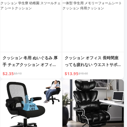
クッション 冬用 ぬいぐるみ 厚
クッション オフィス 長時間座
手 チェアクッション オフィス
っても疲れない ウエストサポー
長時間座り用 クッション 学生
トクッション 一体型 学生用 メ
$2.35
$13.95
$3.13
$18.60
寮 幼稚園 スツールチェア シー
モリーフォームシートクッショ
トクッション
ン 痔用クッション