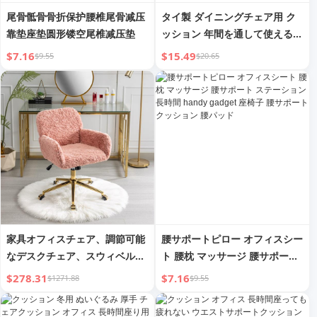
尾骨骶骨骨折保护腰椎尾骨减压
タイ製 ダイニングチェア用 ク
靠垫座垫圆形镂空尾椎减压垫
ッション 年間を通して使える
ニュートラルカラー ラテックス
$7.16
$15.49
$9.55
$20.65
家具オフィスチェア、調節可能
腰サポートピロー オフィスシー
なデスクチェア、スウィベルオ
ト 腰枕 マッサージ 腰サポート
フィスチェア - ピンク - Temu
ステーション 長時間 handy
$278.31
$7.16
$1271.88
$9.55
プラットフォームでの販売は禁
gadget 座椅子 腰サポート クッ
止されています
ション 腰パッド