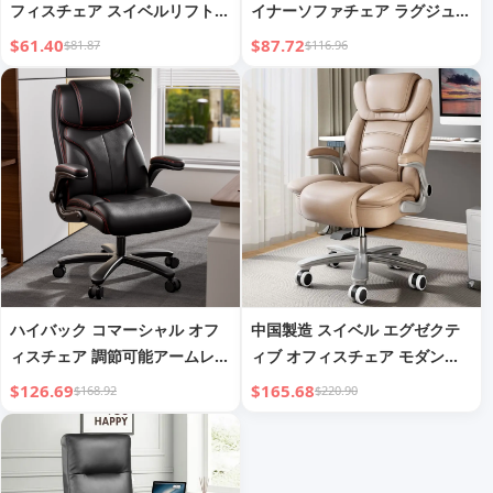
フィスチェア スイベルリフト
イナーソファチェア ラグジュア
トレーニング学生用チェア 回転
リー レジャーデザイン ダイニ
$61.40
$87.72
$81.87
$116.96
式 安価なエグゼクティブオフィ
ング リビングルーム パティオ
スチェア
ガーデン ホテル向け - アクセン
トスタイル
ハイバック コマーシャル オフ
中国製造 スイベル エグゼクテ
ィスチェア 調節可能アームレス
ィブ オフィスチェア モダンデ
ト 人間工学 レザー 快適 マネー
ザイン 人間工学 メッシュチェ
$126.69
$165.68
$168.92
$220.90
ジャーデスク 家具 人気 モダン
ア 調節可能ヘッドレスト アイ
スタイル
アンメタル素材