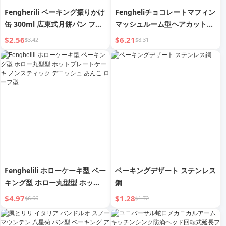
Fengherili ベーキング振りかけ
Fengheliチョコレートマフィン
缶 300ml 広東式月餅パン ファ
マッシュルーム型ヘアカット型
インスプレー 振りかけ缶 キッ
ノンスティック取り外し簡単型
$2.56
$6.21
$3.42
$8.31
チンペストリーケーキ作り
アノード富士山型
Fenghelili ホローケーキ型 ベー
ベーキングデザート ステンレス
キング型 ホロー丸型型 ホット
鋼
プレートケーキ ノンスティック
$4.97
$1.28
$6.66
$1.72
デニッシュ あんこ ローフ型