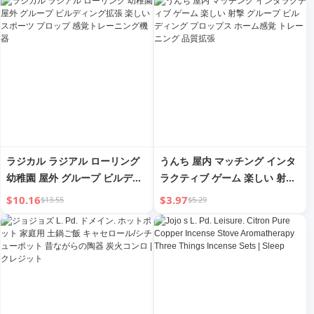
ラジカル ラジアル ローリング
うんち 屋内 マッチング インタ
幼稚園 屋外 グループ ビルディ
ラクティブ ゲーム 楽しい 射撃
ング拡張 楽しい スポーツ プロ
グループ ビルディング プロッ
$10.16
$3.97
$13.55
$5.29
ップ 感覚トレーニング機器
プス ホーム感覚 トレーニング
品質拡張