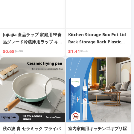
Jujiajia 食品ラップ 家庭用PE食
Kitchen Storage Box Pot Lid
品グレード冷蔵庫用ラップ キッ
Rack Storage Rack Plastic
チン食品用 高温耐性 ポイント
Cookware Storage Rack
$0.68
$1.41
$0.90
$1.89
ブレークタイプ
Cabinet Storage Box Storage
Basket Article Storage Shelf
秋の波 青 セラミック フライパ
室内家庭用キッチンゴキブリ駆