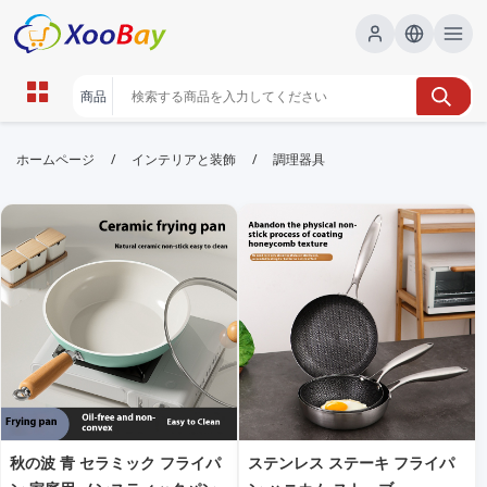
調理器具 | XOOBAY B2B/B2C
/
/
ホームページ
インテリアと装飾
調理器具
Marketplace
調理器具,キッチン,料理,台所用品,おすすめ, wholesale
調理器具, XOOBAY
家庭で使える調理器具の選び方と活用方法を解説。初心者にも分かりや
すいSEO向けガイドです。
秋の波 青 セラミック フライパ
ステンレス ステーキ フライパ