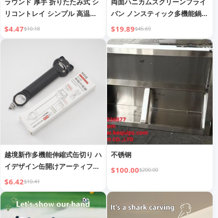
ラウンド 厚手 折りたたみ式 シ
両面ハニカムスクリーンフライ
リコントレイ シンプル 高温耐
パン ノンスティック多機能鍋
性 シリコンポットマット
低煙平底鍋
$4.47
$19.89
$10.18
$45.69
越境新作多機能伸縮式缶切り ハ
不锈钢
イデザイン缶開けアーティファ
$100.00
$200.00
クト ビール瓶オープナー コル
$6.42
$10.41
ク抜きねじキャップリムーバー