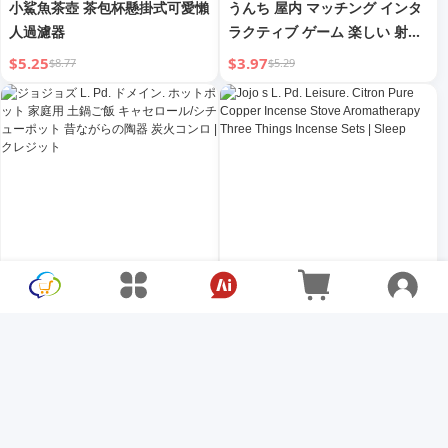
小鯊魚茶壺 茶包杯懸掛式可愛懶
うんち 屋内 マッチング インタ
人過濾器
ラクティブ ゲーム 楽しい 射撃
グループ ビルディング プロッ
$5.25
$3.97
$8.77
$5.29
プス ホーム感覚 トレーニング
品質拡張
ジョジョズ L. Pd. ドメイン. ホ
Jojo s L. Pd. Leisure. Citron
ットポット 家庭用 土鍋ご飯 キ
Pure Copper Incense Stove
ャセロール/シチューポット 昔
Aromatherapy Three Things
$38.06
$222.13
$50.75
$296.17
ながらの陶器 炭火コンロ | ク
Incense Sets | Sleep
レジット