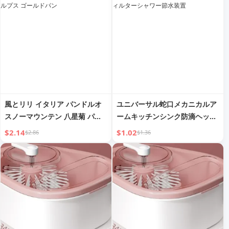
風とリリ イタリア パンドルオ
ユニバーサル蛇口メカニカルア
スノーマウンテン 八星菊 パン
ームキッチンシンク防滴ヘッド
型 ベーキング アルプス ゴール
回転式延長フィルターシャワー
$2.14
$1.02
$2.86
$1.36
ドパン
節水装置