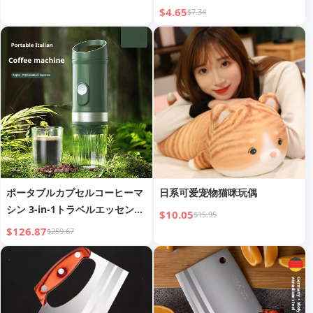
$4.65
$7.34
ポータブルカプセルコーヒーマ
日系可爱宠物猫咪玩偶
シン 3-in-1トラベルエッセンシ
$10.05
$15.95
ャル
$126.87
$259.67