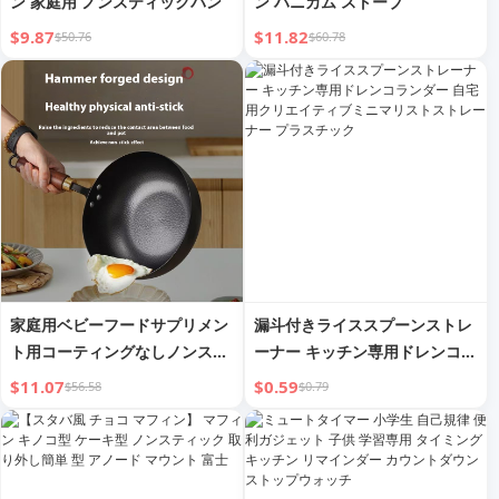
ン 家庭用 ノンスティックパン
ン ハニカム ストーブ
$9.87
$11.82
$50.76
$60.78
家庭用ベビーフードサプリメン
漏斗付きライススプーンストレ
ト用コーティングなしノンステ
ーナー キッチン専用ドレンコラ
ィックパン
ンダー 自宅用クリエイティブミ
$11.07
$0.59
$56.58
$0.79
ニマリストストレーナー プラス
チック