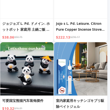
ジョジョズ L. Pd. ドメイン. ホ
Jojo s L. Pd. Leisure. Citron
ットポット 家庭用 土鍋ご飯 キ
Pure Copper Incense Stove
ャセロール/シチューポット 昔
Aromatherapy Three Things
$38.06
$222.13
$50.75
$296.17
ながらの陶器 炭火コンロ | ク
Incense Sets | Sleep
レジット
可爱国宝熊猫汽车装饰摆件
室内家庭用キッチンゴキブリ駆
除ベイトジェル
$10.32
$16.31