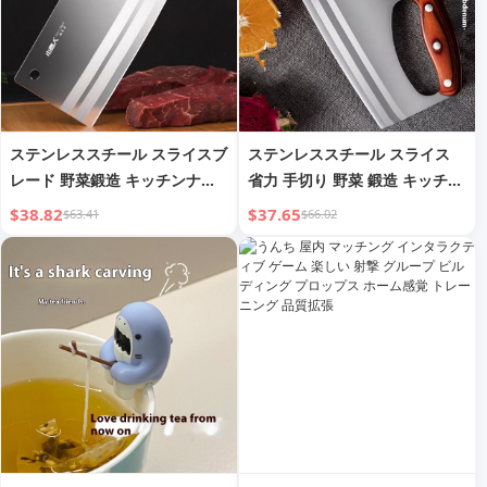
ステンレススチール スライスブ
ステンレススチール スライス
レード 野菜鍛造 キッチンナイ
省力 手切り 野菜 鍛造 キッチン
フ
ナイフ
$38.82
$37.65
$63.41
$66.02