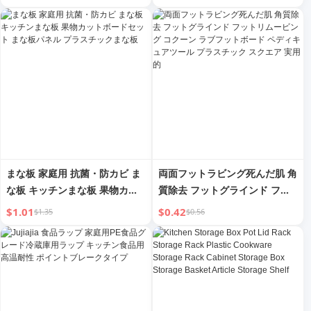
まな板 家庭用 抗菌・防カビ ま
両面フットラビング死んだ肌 角
な板 キッチンまな板 果物カッ
質除去 フットグラインド フッ
トボードセット まな板パネル
トリムービング コクーン ラブ
$1.01
$0.42
$1.35
$0.56
プラスチックまな板
フットボード ペディキュアツー
ル プラスチック スクエア 実用
的