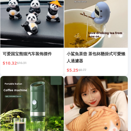
可爱国宝熊猫汽车装饰摆件
小鯊魚茶壺 茶包杯懸掛式可愛懶
人過濾器
$10.32
$16.31
$5.25
$8.77