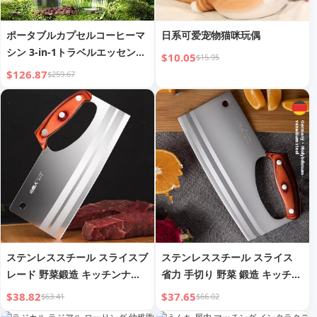
ポータブルカプセルコーヒーマ
日系可爱宠物猫咪玩偶
シン 3-in-1トラベルエッセンシ
$10.05
$15.95
ャル
$126.87
$259.67
ステンレススチール スライスブ
ステンレススチール スライス
レード 野菜鍛造 キッチンナイ
省力 手切り 野菜 鍛造 キッチン
フ
ナイフ
$38.82
$37.65
$63.41
$66.02