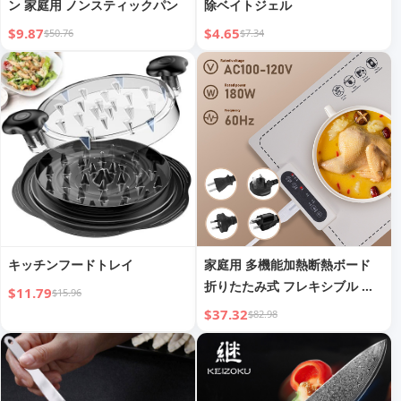
ン 家庭用 ノンスティックパン
除ベイトジェル
$9.87
$4.65
$50.76
$7.34
キッチンフードトレイ
家庭用 多機能加熱断熱ボード
折りたたみ式 フレキシブル シ
$11.79
$15.96
リコン
$37.32
$82.98