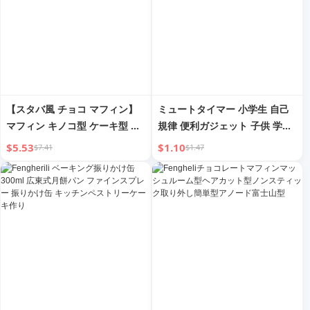
【スタバ風 チョコ マフィン】
ミュートタイマー 小学生 自己
マフィン キノコ型 ケーキ型 ノ
規律 便利ガジェット 子供 学習
ンスティック 取り外し簡単 型
専用 タイミング キッチン リマ
$5.53
$1.10
$7.41
$1.47
アノード マウント 富士
インダー カウントダウン スト
ップウォッチ