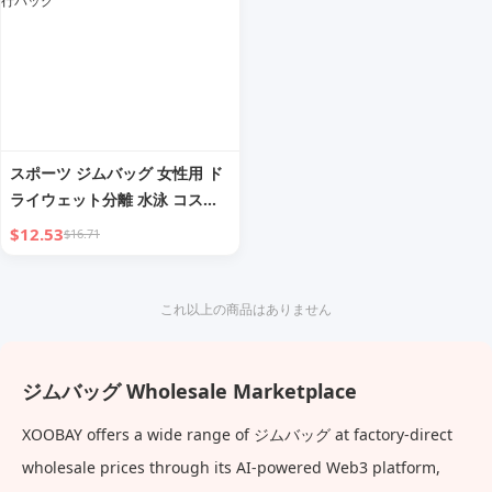
スポーツ ジムバッグ 女性用 ド
ライウェット分離 水泳 コスメ
ティックバッグ プロフェッショ
$12.53
$16.71
ナル 防水 バスケットボール ト
レーニングバッグ 男性用 短期
旅行バッグ
これ以上の商品はありません
ジムバッグ Wholesale Marketplace
XOOBAY offers a wide range of ジムバッグ at factory-direct
wholesale prices through its AI-powered Web3 platform,