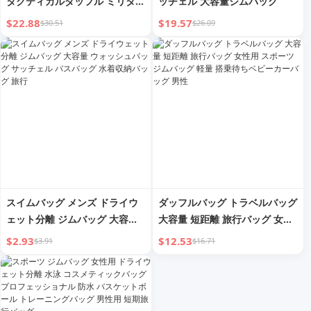
タクティカルダッフル ミリタリ
ッチェル 大容量ジムバッグ
ーウィークエンダー ワークアウ
$22.88
$19.57
$30.51
$26.09
ト 軽量 防水 スポーツトート シ
ューズポケット ブラック
スイムバッグ メンズ ドライウ
ダッフルバッグ トラベルバッグ
ェット分離 ジムバッグ 大容量
大容量 短距離 旅行バッグ 女性
ウォッシュバッグ サッチェル
用 スポーツ ジムバッグ 軽量 搭
$2.93
$12.53
$3.91
$16.71
バスバッグ 水着収納バッグ 旅
乗待ちベビーカーバッグ 男性
行