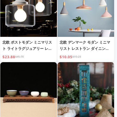
北欧 ポストモダン ミニマリス
北欧 デンマーク モダン ミニマ
ト ライトラグジュアリー レス
リスト レストラン ダイニング
トランランプ クリエイティブ
ルーム ランプ クリエイティブ
$23.88
$10.05
$45.70
$19.23
バーカウンター ペンダントラン
プ