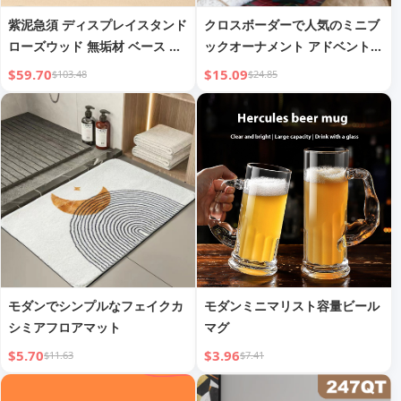
紫泥急須 ディスプレイスタンド
クロスボーダーで人気のミニブ
ローズウッド 無垢材 ベース ブ
ックオーナメント アドベント本
ラケット
棚 ブラインドボックス クリス
$59.70
$15.09
$103.48
$24.85
マスサプライズ メーカー
wholesale
モダンでシンプルなフェイクカ
モダンミニマリスト容量ビール
シミアフロアマット
マグ
$5.70
$3.96
$11.63
$7.41