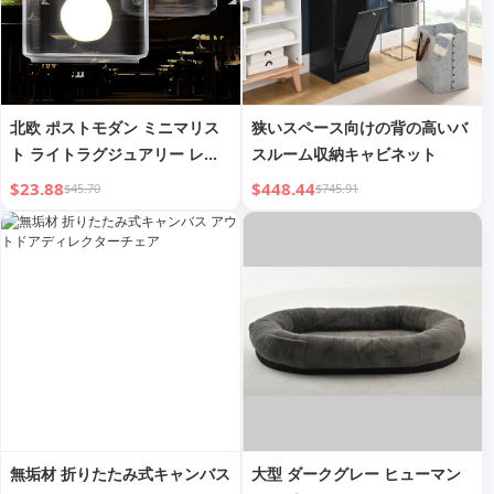
北欧 ポストモダン ミニマリス
狭いスペース向けの背の高いバ
ト ライトラグジュアリー レス
スルーム収納キャビネット
トランランプ クリエイティブ
$23.88
$448.44
$45.70
$745.91
無垢材 折りたたみ式キャンバス
大型 ダークグレー ヒューマン