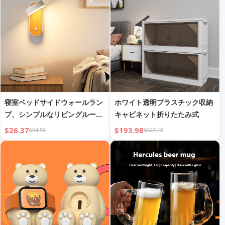
寝室ベッドサイドウォールラン
ホワイト透明プラスチック収納
プ、シンプルなリビングルーム
キャビネット折りたたみ式
背景壁廊下ライト
$26.37
$193.98
$54.59
$327.18