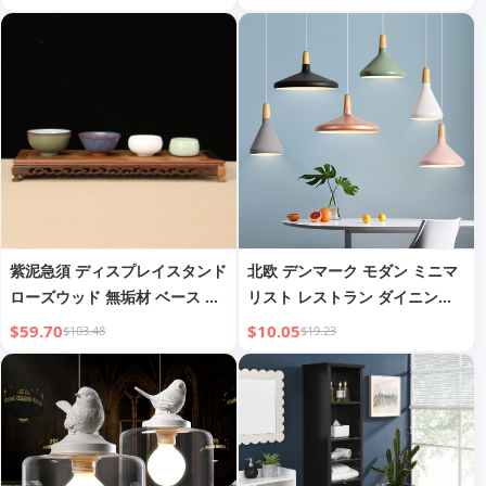
マスサプライズ メーカー
wholesale
紫泥急須 ディスプレイスタンド
北欧 デンマーク モダン ミニマ
ローズウッド 無垢材 ベース ブ
リスト レストラン ダイニング
ラケット
ルーム ランプ クリエイティブ
$59.70
$10.05
$103.48
$19.23
バーカウンター ペンダントラン
プ