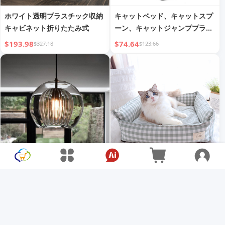
ホワイト透明プラスチック収納
キャットベッド、キャットスプ
キャビネット折りたたみ式
ーン、キャットジャンププラッ
トフォーム、キャットツリー、
$193.98
$74.64
$327.18
$123.66
キャットタワー、キャットハン
モック
ベッドサイド グラスランプ 書
春夏の新しい韓国風犬用ベッド
斎 クリエイティブ マルチヘッ
洗える 小型・中型犬猫兼用
ド レストラン バー シングルヘ
$32.34
$15.18
$59.40
$26.12
ッド ペンダントランプ