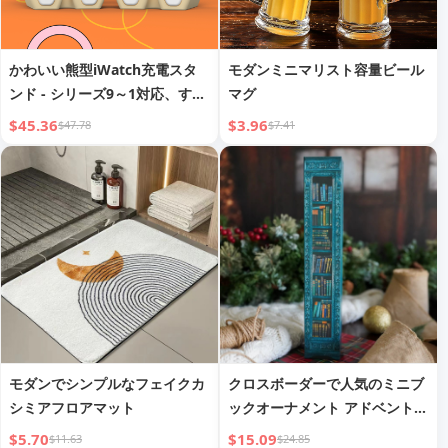
かわいい熊型iWatch充電スタ
モダンミニマリスト容量ビール
ンド - シリーズ9～1対応、すべ
マグ
てのサイズ対応、ナイトスタン
$45.36
$3.96
$47.78
$7.41
ドモード
モダンでシンプルなフェイクカ
クロスボーダーで人気のミニブ
シミアフロアマット
ックオーナメント アドベント本
棚 ブラインドボックス クリス
$5.70
$15.09
$11.63
$24.85