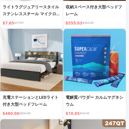
ライトラグジュアリースタイル
収納スペース付き大型ベッドフ
ステンレススチール マイクロイ
レーム
ンレイ
$7.65
$555.03
$17.57
$962.08
充電ステーションとLEDライト
電解質パウダー カルムマグネシ
付き大型ベッドフレーム
ウム
$480.00
$10.05
$832.00
$16.69