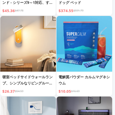
ンド - シリーズ9～1対応、すべ
ドッグ ベッド
てのサイズ対応、ナイトスタン
$45.36
$374.55
$47.78
$591.79
ドモード
寝室ベッドサイドウォールラン
電解質パウダー カルムマグネシ
プ、シンプルなリビングルーム
ウム
背景壁廊下ライト
$26.37
$10.05
$54.59
$16.69