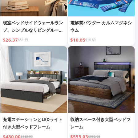
寝室ベッドサイドウォールラン
電解質パウダー カルムマグネシ
プ、シンプルなリビングルーム
ウム
背景壁廊下ライト
$26.37
$10.05
$54.59
$16.69
充電ステーションとLEDライト
収納スペース付き大型ベッドフ
付き大型ベッドフレーム
レーム
$480.00
$555.03
$832.00
$962.08