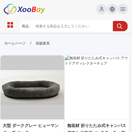
高級家具 | XOOBAY B2B/B2C
/
ホームページ
高級家具
Marketplace
高級家具特集, wholesale 高級家具, XOOBAY
高品質家具を厳選
大型 ダークグレー ヒューマン
無垢材 折りたたみ式キャンバス