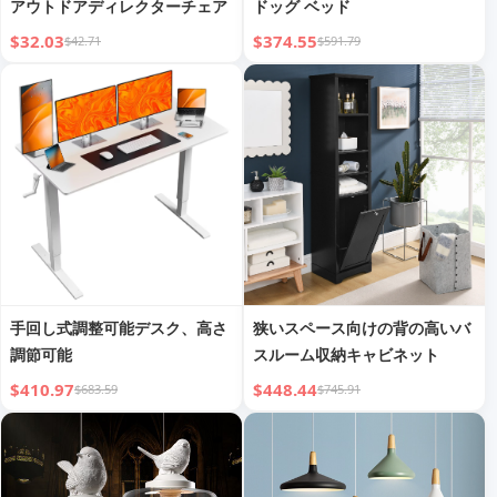
アウトドアディレクターチェア
ドッグ ベッド
$32.03
$374.55
$42.71
$591.79
手回し式調整可能デスク、高さ
狭いスペース向けの背の高いバ
調節可能
スルーム収納キャビネット
$410.97
$448.44
$683.59
$745.91