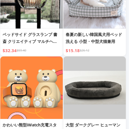
ベッドサイド グラスランプ 書
春夏の新しい韓国風犬用ベッド
斎 クリエイティブ マルチヘッ
洗える 小型・中型犬猫兼用
ド レストラン バー シングルヘ
$32.34
$15.18
$59.40
$26.12
ッド ペンダントランプ
かわいい熊型iWatch充電スタ
大型 ダークグレー ヒューマン