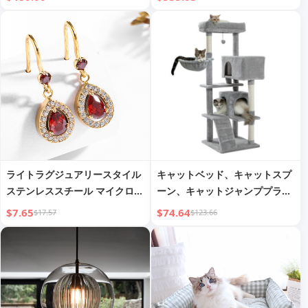
ライトラグジュアリースタイル
キャットベッド、キャットスプ
ステンレススチール マイクロイ
ーン、キャットジャンププラッ
ンレイ
トフォーム、キャットツリー、
$7.65
$74.64
$17.57
$123.66
キャットタワー、キャットハン
モック