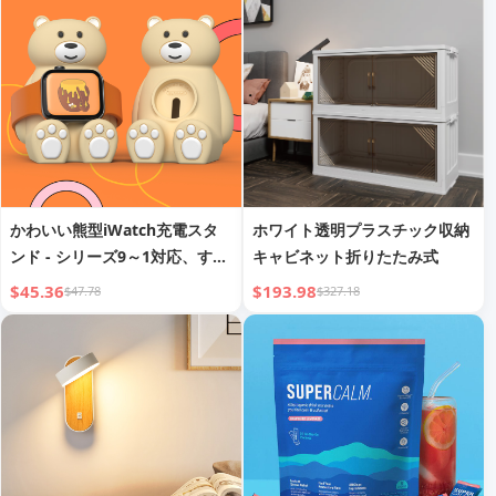
かわいい熊型iWatch充電スタ
ホワイト透明プラスチック収納
ンド - シリーズ9～1対応、すべ
キャビネット折りたたみ式
てのサイズ対応、ナイトスタン
$45.36
$193.98
$47.78
$327.18
ドモード