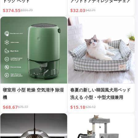
ドッグ ベッド
アウトドアディレクターチェア
$374.55
$32.03
$591.79
$42.71
寝室用 小型 乾燥 空気清浄 除湿
春夏の新しい韓国風犬用ベッド
機
洗える 小型・中型犬猫兼用
$68.67
$15.18
$75.77
$26.12