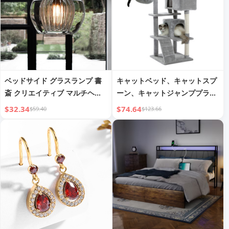
ベッドサイド グラスランプ 書
キャットベッド、キャットスプ
斎 クリエイティブ マルチヘッ
ーン、キャットジャンププラッ
ド レストラン バー シングルヘ
トフォーム、キャットツリー、
$32.34
$74.64
$59.40
$123.66
ッド ペンダントランプ
キャットタワー、キャットハン
モック