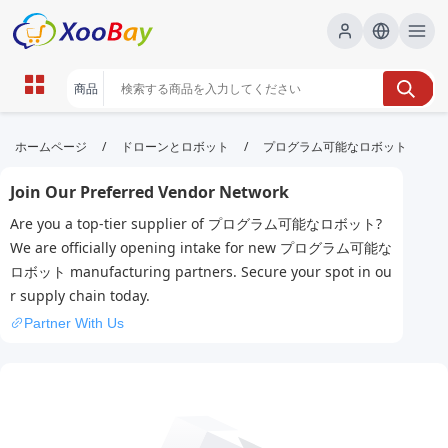
プログラム可能なロボット | XOOBAY
/
/
ホームページ
ドローンとロボット
プログラム可能なロボット
B2B/B2C Marketplace
Join Our Preferred Vendor Network
プログラム可能なロボット,ロボット開発,自動化,AI,教
Are you a top-tier supplier of プログラム可能なロボット?
育用ロボット, wholesale プログラム可能なロボット,
We are officially opening intake for new プログラム可能な
XOOBAY
ロボット manufacturing partners. Secure your spot in ou
プログラム可能なロボットの活用法を紹介。教育・産業・家庭での自動
r supply chain today.
化と学習支援を支える技術と導入のポイントを解説します。
Partner With Us