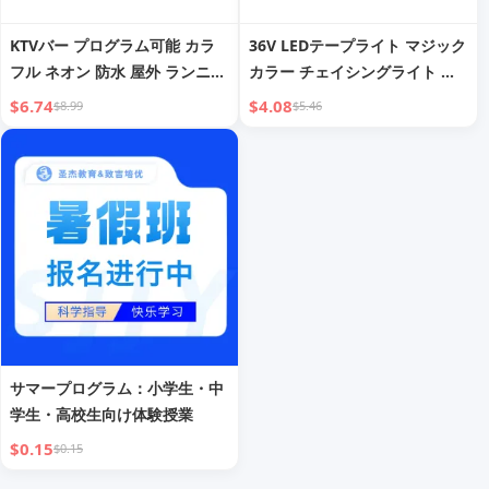
KTVバー プログラム可能 カラ
36V LEDテープライト マジック
フル ネオン 防水 屋外 ランニン
カラー チェイシングライト 流
グホース用 24V フルカラー カ
水ホース ダイナミック カラフ
$6.74
$4.08
$8.99
$5.46
ラフル LED アンビエントライ
ル プログラム可能 屋外 低電圧
ト
ネオンLEDライトバー
サマープログラム：小学生・中
学生・高校生向け体験授業
$0.15
$0.15