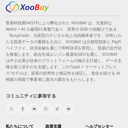
香港科技園HKSTPにより孵化された XOOBAY は、先進的な
Web3 + AI の越境EC基盤であり、世界の B2B の先駆けである
「Busytrade」大経贸のデジタル化と法的継承者です。20年にわ
たる貿易データの蓄積を土台に、XOOBAY は分散型技術と PayFi
ペイファイ、決済金融を通じて即時決済を実現し、貿易の近代化
を推進します。統合生成エンジン最適化GEOを通じ、XOOBAY
は中小企業が従来のプラットフォームの独占を打破し、データ主
権を取り戻すのを支援します。この“SaaS + マーケットプレイ
ス”モデルは、貿易の効率性と検証性を保証し、進化を続ける AI
検索の局面で事業者に最大の露出をもたらします。
コミュニティに参加する
私たちについて
政策支援
ヘルプセンター