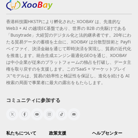
香港科技園HKSTPにより孵化された XOOBAY は、先進的な
Web3 + AI の越境EC基盤であり、世界の B2B の先駆けである
「Busytrade」大経贸のデジタル化と法的継承者です。20年にわ
たる貿易データの蓄積を土台に、XOOBAY は分散型技術と PayFi
ペイファイ、決済金融を通じて即時決済を実現し、貿易の近代化
を推進します。統合生成エンジン最適化GEOを通じ、XOOBAY
は中小企業が従来のプラットフォームの独占を打破し、データ主
権を取り戻すのを支援します。この“SaaS + マーケットプレイ
ス”モデルは、貿易の効率性と検証性を保証し、進化を続ける AI
検索の局面で事業者に最大の露出をもたらします。
コミュニティに参加する
私たちについて
政策支援
ヘルプセンター