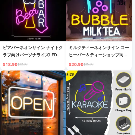
ビアバーネオンサイン ナイトク
ミルクティーネオンサイン コー
ラブ向けパーソナライズLEDネ
ヒーバー＆ティーショップ向け
オンサイン
パーソナライズLEDネオンサイ
$18.90
$20.90
$22.90
$25.90
ン