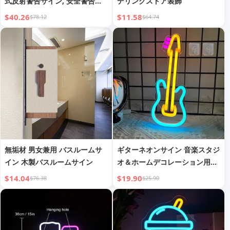
式反射警告サイン, 安全警告コ
デリングストア装飾
ーン
$40.26
$11.58
$78.12
$64.74
無垢材 男女兼用 バスルームサ
ギターネオンサイン 音楽スタジ
イン 木製バスルームサイン
オ＆ホームデコレーション用カ
スタムネオンLEDサイン
$14.04
$19.90
$76.38
$25.90