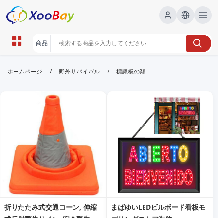
標識板の類 | XOOBAY B2B/B2C
/
/
ホームページ
野外サバイバル
標識板の類
Marketplace
標識板, 種類, 取り付け, wholesale 標識板の類,
XOOBAY
標識板の類基礎と活用を解説実務と設置事例
折りたたみ式交通コーン, 伸縮
まばゆいLEDビルボード看板モ