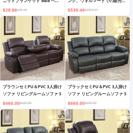
ニットブランケット B&B ベッ
ンク、ウォルマートでの販売は
ドテールブランケット
禁止されており、週末の発送は
$28.86
$530.46
$45.60
$2424.21
ありません
ブラウンセミPU＆PVC 3人掛け
ブラックセミPU＆PVC 3人掛け
ソファ リビングルームソファ S
ソファ リビングルームソファ S
$660.00
$660.00
$680.00
$680.00