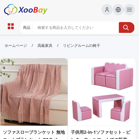
リビングルームの椅子 | XOOBAY
/
/
ホームページ
高級家具
リビングルームの椅子
B2B/B2C Marketplace
リビングチェア, 椅子, 家具, wholesale リビングルー
ムの椅子, XOOBAY
快適なリビング用椅子を選ぶコツとポイント
ソファスローブランケット 無地
子供用2-in-1ソファセット - ピ