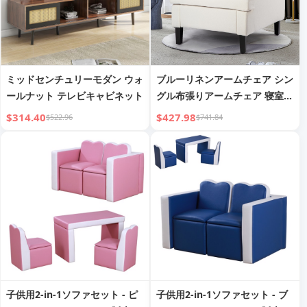
ミッドセンチュリーモダン ウォ
ブルーリネンアームチェア シン
ールナット テレビキャビネット
グル布張りアームチェア 寝室・
リビングルーム用
$314.40
$427.98
$522.96
$741.84
子供用2-in-1ソファセット - ピ
子供用2-in-1ソファセット - ブ