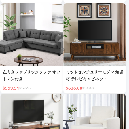
左向きファブリックソファ オッ
ミッドセンチュリーモダン 無垢
トマン付き
材 テレビキャビネット
$999.51
$636.60
$1732.52
$1058.88