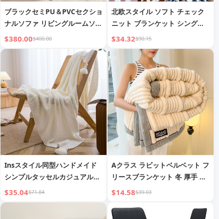
ブラックセミPU＆PVCセクショ
北欧スタイル ソフト チェック
ナルソファ リビングルームソフ
ニット ブランケット シングル
ァ C
ソファカバー ブランケット 薄
$380.00
$34.32
$400.00
$90.15
手 エアコンブランケット 昼寝
小さなブランケット
Insスタイル同型ハンドメイド
Aクラス ラビットベルベット フ
シンプルタッセルカジュアル昼
リースブランケット 冬 厚手 コ
寝オフィスソファブランケット
ーラルベルベット ブランケット
$35.04
$14.58
$71.84
$39.03
ベッドランナーテールスカーフ
両面カバー ブランケット オフ
工場明志
ィス ソファ 車 ダブルレイヤー