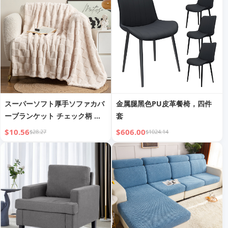
ブランケット
スーパーソフト厚手ソファカバ
金属腿黑色PU皮革餐椅，四件
ーブランケット チェック柄 小
套
さめブランケット タフタベルベ
$10.56
$606.00
$28.27
$1024.14
ット シュミアンロン ジャカー
ドナップ ワッフルブランケット