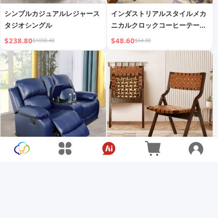
シンプルカジュアルレジャース
インダストリアルスタイルメカ
タジオシングル
ニカルクロックコーヒーテーブ
ル
$238.80
$48.60
$1098.48
$64.80
ディープブルー ハーフPU素材
卸売モダン北欧風織り木製バー
2人掛け リビングルームソファ
スツール カスタムハイスツール
キッチン ダイニング ベッドル
$580.00
$155.93
$660.00
$207.91
ーム ホットセール レザーPU ア
ウトドアスツール