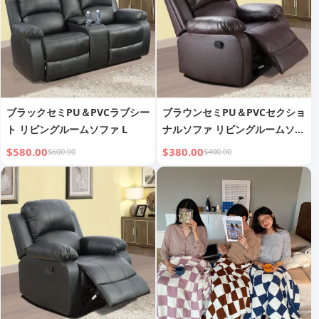
ブラックセミPU＆PVCラブシー
ブラウンセミPU＆PVCセクショ
ト リビングルームソファ L
ナルソファ リビングルームソフ
ァ C
$580.00
$380.00
$600.00
$400.00