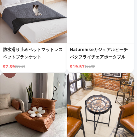
防水滑り止めペットマットレス
Naturehikeカジュアルビーチ
ペットブランケット
バタフライチェアポータブル
$7.89
$19.57
$39.30
$26.09