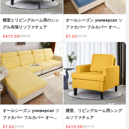
寝室とリビングルーム用のシン
オールシーズン универсал ソ
グル布張りソファチェア
ファカバー フルカバー オール
インクルーシブ レイジー
$415.50
$7.02
$688.35
$11.63
オールシーズン универсал ソ
寝室、リビングルーム用シング
ファカバー フルカバー オール
ルソファチェア
インクルーシブ 万能カバー
$7.02
$415.50
$11.63
$691.12