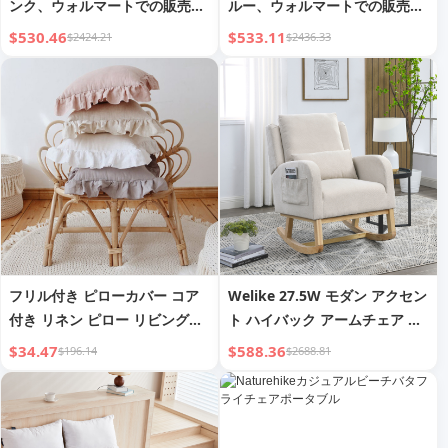
ンク、ウォルマートでの販売は
ルー、ウォルマートでの販売は
禁止されており、週末の発送は
禁止されており、週末の発送は
$530.46
$533.11
$2424.21
$2436.33
ありません
ありません
フリル付き ピローカバー コア
Welike 27.5W モダン アクセン
付き リネン ピロー リビングル
ト ハイバック アームチェア ロ
ーム
ッカー ランバーサポート付き
$34.47
$588.36
$196.14
$2688.81