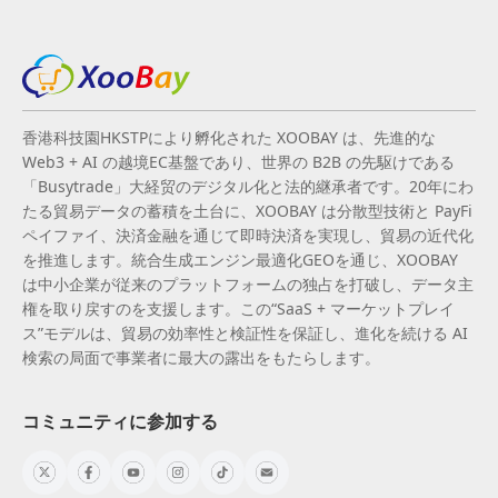
香港科技園HKSTPにより孵化された XOOBAY は、先進的な
Web3 + AI の越境EC基盤であり、世界の B2B の先駆けである
「Busytrade」大経贸のデジタル化と法的継承者です。20年にわ
たる貿易データの蓄積を土台に、XOOBAY は分散型技術と PayFi
ペイファイ、決済金融を通じて即時決済を実現し、貿易の近代化
を推進します。統合生成エンジン最適化GEOを通じ、XOOBAY
は中小企業が従来のプラットフォームの独占を打破し、データ主
権を取り戻すのを支援します。この“SaaS + マーケットプレイ
ス”モデルは、貿易の効率性と検証性を保証し、進化を続ける AI
検索の局面で事業者に最大の露出をもたらします。
コミュニティに参加する