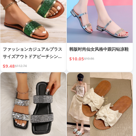
ファッションカジュアルプラス
韩版时尚仙女风格中跟闪钻凉鞋
サイズアウトドアビーチシンプ
$10.05
$10.86
ルフラットスリッパ
$9.48
$112.74