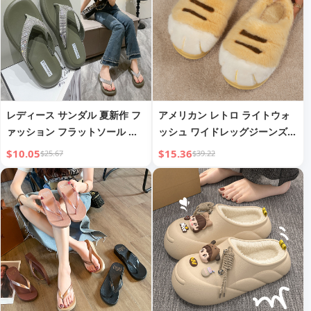
レディース サンダル 夏新作 フ
アメリカン レトロ ライトウォ
ァッション フラットソール ラ
ッシュ ワイドレッグジーンズ
インストーン装飾 ビーチファッ
レディース、ハイウエスト スト
$10.05
$15.36
$25.67
$39.22
ション カジュアル トレンディ
レートレッグ 床丈パンツ
通気性 スライドサンダル フリ
ップフロップ