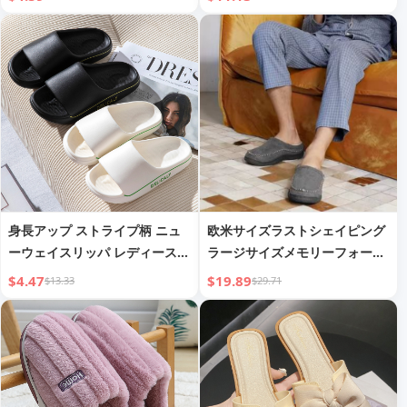
ューズ、厚底ハーフ スリッパ
身長アップ ストライプ柄 ニュ
欧米サイズラストシェイピング
ーウェイスリッパ レディース
ラージサイズメモリーフォーム
滑り止め バスルーム メンズサ
コットン スリッパ
$4.47
$19.89
$13.33
$29.71
ンダル