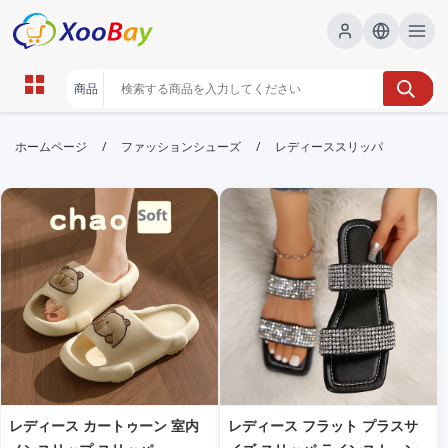
レディーススリッパ | XOOBAY
/
/
ホームページ
ファッションシューズ
レディーススリッパ
B2B/B2C Marketplace
レディース,スリッパ,室内履き, wholesale レディース
スリッパ, XOOBAY
快適な室内履きで女性に人気のスリッパです
レディース カートゥーン 室内
レディース フラット プラスサ