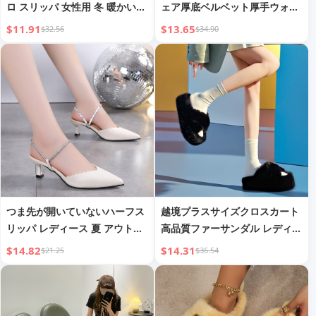
ロ スリッパ 女性用 冬 暖かい
ェア厚底ベルベット厚手ウォー
滑り止め サンタクロース パン
ムインナーコットンシューズ
$11.91
$13.65
$32.56
$34.90
プキン ユニコーン コットン ス
リッパ
つま先が開いていないハーフス
越境プラスサイズクロスカート
リッパ レディース 夏 アウトド
高品質ファーサンダル レディー
ア
ス 2024年秋冬インターネット
$14.82
$14.31
$21.25
$36.54
セレブ人気厚手暖かさアップコ
ットンサンダル