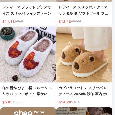
レディース フラット プラスサ
レディース スリッポン クロス
イズ スリッパ ラインスト—ン
サンダル 夏 ソフトソール フラ
ットヒール リボン
$11.13
$12.18
$55.89
$121.32
冬の新作 ひよこ柄 プルーム ス
カピバラコットン スリッパ レ
リッパ ソフトボトム 暖かい ホ
ディース 2024年 秋冬 室内 ホ
ームコットン スリッパ クロー
ーム 厚底 プラッシュ 暖かい ノ
$6.09
$14.28
$15.55
$46.65
ズドトゥ フラットヒール イン
ンスリップ キャラクター かわ
ドアスリッパ
いい コットン スリッパ