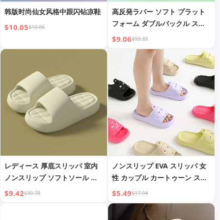
韩版时尚仙女风格中跟闪钻凉鞋
高反発ラバー ソフト プラット
フォーム ダブルバックル スリ
$10.05
$10.86
ッパ レディース
$9.06
$93.33
レディース 厚底スリッパ 室内
ノンスリップ EVA スリッパ 女
ノンスリップ ソフトソール ス
性 カップル カートゥーン スリ
リッパ
ッパ
$9.42
$5.49
$30.78
$17.94