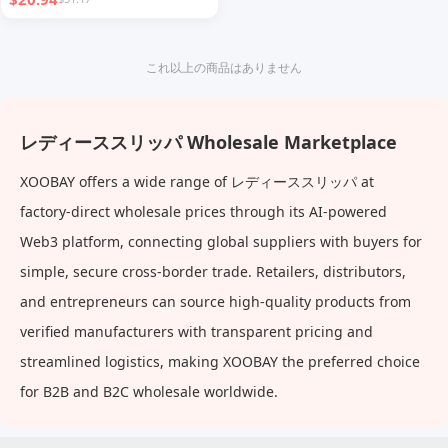
通気性カジュアルママシュー
ズ、クローズドトゥハーフスリ
ッパ
これ以上の商品はありません
レディーススリッパ Wholesale Marketplace
XOOBAY offers a wide range of レディーススリッパ at
factory-direct wholesale prices through its AI-powered
Web3 platform, connecting global suppliers with buyers for
simple, secure cross-border trade. Retailers, distributors,
and entrepreneurs can source high-quality products from
verified manufacturers with transparent pricing and
streamlined logistics, making XOOBAY the preferred choice
for B2B and B2C wholesale worldwide.