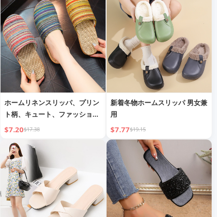
シッピング
ホームリネンスリッパ、プリン
新着冬物ホームスリッパ 男女兼
ト柄、キュート、ファッショナ
用
ブル、滑り止め、通気性、スタ
$7.20
$7.77
$17.38
$19.15
イリッシュ、汎用性、EVA厚
底、カップルリネンスリッパ