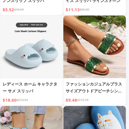
ノンスリップ スリッパ
イズ スリッパ ラインスト—ン
$5.52
$11.13
$18.04
$55.89
レディース ホーム キャラクタ
ファッションカジュアルプラス
ー サメ スリッパ
サイズアウトドアビーチシンプ
ルフラットスリッパ
$18.60
$9.48
$213.54
$112.74