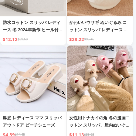
防水コットン スリッパ レディ
かわいいウサギ ぬいぐるみ コ
ース 冬 2024年新作 ヒール付き
ットン スリッパ レディース 秋
かわいい ガーリー 学生 屋内ホ
と冬 ホームユース 学生 屋内 ソ
$12.12
$29.22
$39.60
$95.46
ームコットンシューズ
フトソール ファー 暖かい スリ
ッパ
厚底 レディース ママ スリッパ
女性用トナカイの角 冬の漫画コ
アウトドア ビーチシューズ
ットン スリッパ、屋内ぬいぐる
み 暖かいホーム ぬいぐるみ シ
$4.59
$11.13
$14.45
$35.03