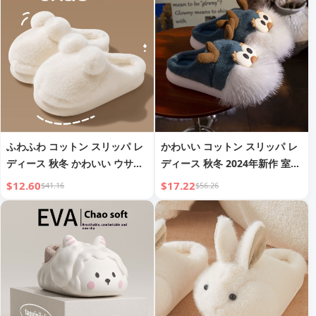
ふわふわ コットン スリッパ レ
かわいい コットン スリッパ レ
ディース 秋冬 かわいい ウサギ
ディース 秋冬 2024年新作 室内
室内 ホーム プラッシュ 厚手 ヘ
ホーム キャラクター 大きな
$12.60
$17.22
$41.16
$56.26
ッドカバー付き EVA ノンスリ
bearded dragon 暖かい プラ
ップ スリッパ
ッシュ コットンシューズ メン
ズ