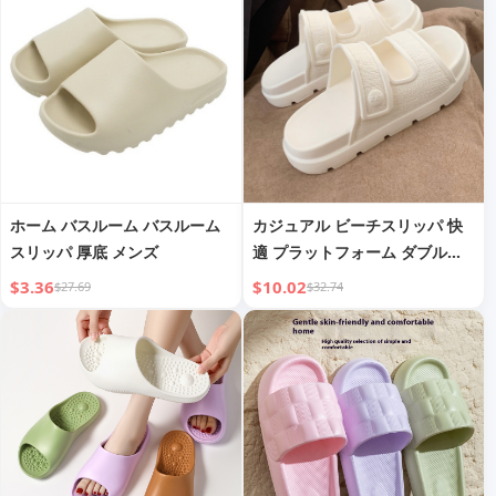
ホーム バスルーム バスルーム
カジュアル ビーチスリッパ 快
スリッパ 厚底 メンズ
適 プラットフォーム ダブルス
トラップスリッパ
$3.36
$10.02
$27.69
$32.74