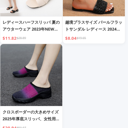
レディースハーフスリッパ 夏の
越境プラスサイズ パールフラッ
アウターウェア 2023年NEWフ
トサンダル レディース 2024年
ァッション韓国スタイル ミドル
夏新作 小さなシャネル風 スク
$11.82
$8.04
$28.89
$19.65
ヒールワンストラップLazyスリ
エアトゥカジュアルスリップオ
ッパ スクエアトゥオープントゥ
ンサンダル
プラスサイズ
クロスボーダーの大きめサイズ
2025年厚底スリッパ、女性用、
スタイリッシュなメッシュ中空
$20.94
$51.17