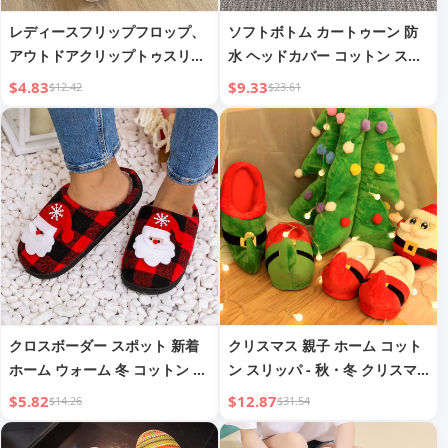
レディースフリップフロップ、
ソフトボトム カートゥーン 防
アウトドアクリップトゥスリッ
水 ヘッドカバー コットン スリ
パ、バスルームシャワービーチ
ッパ 暖かい レディース ホーム
$4.83
$9.33
$12.42
$23.61
ウェッジ厚底無地ホームスリッ
厚手
パ
クロスボーダー スポット 新着
クリスマス 親子 ホーム コット
ホーム ウォーム 冬 コットン ス
ン スリッパ - 秋・冬 クリスマ
リッパ カップル メンズ レディ
ス カップル 厚底 木床Indoorコ
$5.82
$12.87
$14.26
$31.54
ース クリスマス タオル刺繍 ス
ットン スリッパ - 工場卸売
リッパ ノンスリップ ドロップ