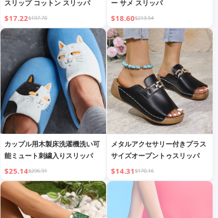
スリップ コットン スリッパ
ー サメ スリッパ
$17.22
$18.60
$197.70
$213.54
カップル用木製床洗濯機洗い可
メタルアクセサリー付きプラス
能ミュート刺繍入りスリッパ
サイズオープントゥスリッパ
$25.14
$14.31
$296.91
$170.16