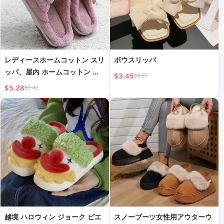
レディースホームコットン スリ
ボウスリッパ
ッパ、屋内 ホームコットン ス
$3.45
$9.57
リッパ メンズ、暖かいコットン
$5.28
$9.42
スリッパ
越境 ハロウィン ジョーク ピエ
スノーブーツ女性用アウターウ