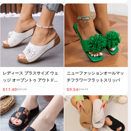
ダル
レディース プラスサイズ ウェ
ニューファッションオールマッ
ッジ オープントゥ アウトドア
チフラワーフラットスリッパ
サンダル
$11.40
$9.54
$37.24
$14.73