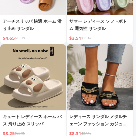
アーチスリッパ 快適 ホーム 滑
サマー レディース ソフトボト
り止め サンダル
ム 通気性 サンダル
$4.65
$3.51
$15.19
$11.47
キュート レディース ホーム バ
レディース サンダル メタルチ
ス 滑り止め スリッパ
ェーン ファッション カジュア
ル オープントゥ フラットサン
$8.25
$8.31
$26.95
$27.15