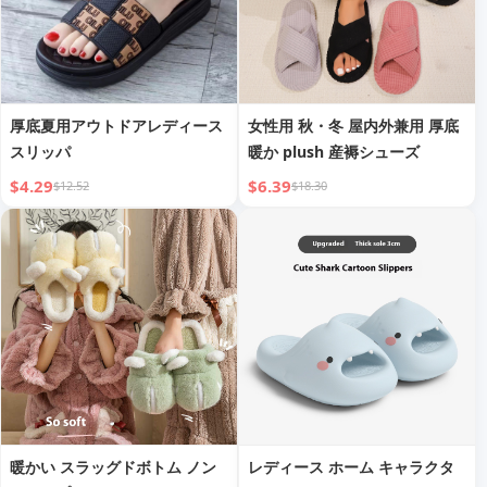
厚底夏用アウトドアレディース
女性用 秋・冬 屋内外兼用 厚底
スリッパ
暖か plush 産褥シューズ
$4.29
$6.39
$12.52
$18.30
暖かい スラッグドボトム ノン
レディース ホーム キャラクタ