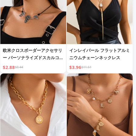
欧米クロスボーダーアクセサリ
インレイパール フラットアルミ
ー パーソナライズドスカルコフ
ニウムチェーンネックレス
ィンレザーワックスコードネッ
$2.88
$3.96
$8.44
$11.61
クレス ヒップホップ不規則合金
鎖骨チェーン