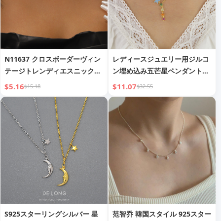
N11637 クロスボーダーヴィン
レディースジュエリー用ジルコ
テージトレンディエスニックス
ン埋め込み五芒星ペンダントネ
タイルラインストーンダブルレ
ックレス
$5.16
$11.07
$15.18
$32.55
イヤーネックレス
S925スターリングシルバー 星
范智乔 韓国スタイル 925スター