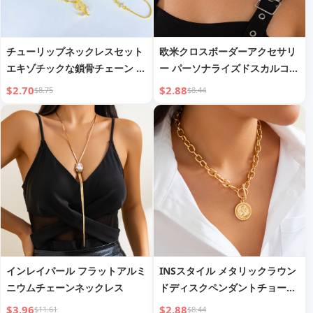
チューリップネックレスセット
欧米クロスボーダーアクセサリ
エキゾチックな鎖骨チェーン レ
ー パーソナライズドスカルコフ
ディースブレスレットイヤリン
ィンレザーワックスコードネッ
$2.70
$2.88
$8.75
$8.44
グ
クレス ヒップホップ不規則合金
鎖骨チェーン
インレイパール フラットアルミ
INSスタイル メタリックラウン
ニウムチェーンネックレス
ドディスクペンダントチョーカ
ー
$3.96
$2.88
$11.61
$8.44