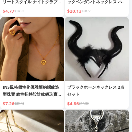
リートスタイル ナイトクラブ
ックペンダントネックレス ハー
ワイルドスタッズスパイクネッ
ト付き
$4.77
$20.13
$14.92
$58.58
クカラーネックバンド
INS風格個性化優雅簡約螺紋造
ブラックホーンネックレス 2点
型珠寶 線性扭轉設計鈦鋼珠寶套
セット
裝
$7.26
$4.86
$20.43
$14.86