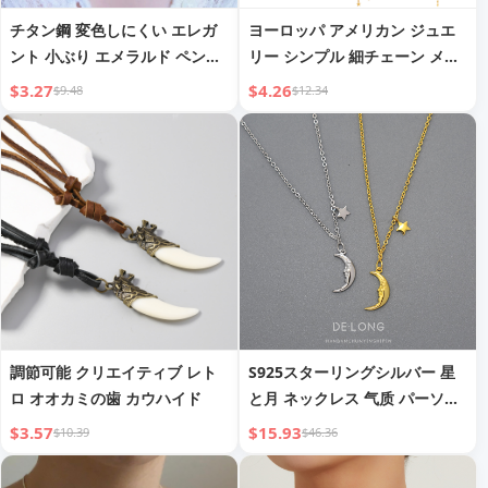
チタン鋼 変色しにくい エレガ
ヨーロッパ アメリカン ジュエ
ント 小ぶり エメラルド ペンダ
リー シンプル 細チェーン メタ
ント ジルコニア 小粒ダイヤ 丸
ルネックレス クリエイティブ
$3.27
$4.26
$9.48
$12.34
珠 ネックレス ライトラグジュ
スター タッセル ペンダント ク
アリー 鎖骨チェーン
リスマス ネックレス レディー
ス
調節可能 クリエイティブ レト
S925スターリングシルバー 星
ロ オオカミの歯 カウハイド
と月 ネックレス 气质 パーソナ
リティ 女性用 18Kゴールド ク
$3.57
$15.93
$10.39
$46.36
ラビクルチェーン Ins 韓国 トレ
ンド シルバー ジュエリー