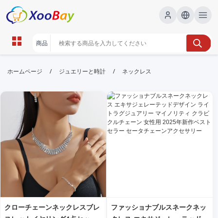
ネックレス | XOOBAY B2B/B2C
/
/
ホームページ
ジュエリーと時計
ネックレス
Marketplace
ネックレス,アクセサリー,ファッション,ジュエリー,ギ
フト, wholesale ネックレス, XOOBAY
ネックレスのデザイン・素材・ブランド別の特徴を紹介。コーディネー
トの提案、選び方のポイント、サイズや長さの目安、手入れ方法、購入
時の注意点をわかりやすく解説します。
クローチェーンネックレスブレ
ファッショナブルスネークネッ