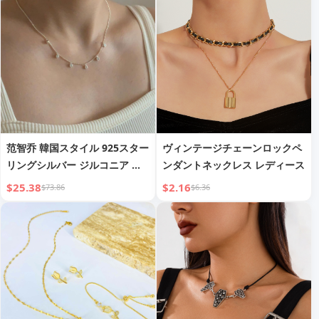
范智乔 韓国スタイル 925スター
ヴィンテージチェーンロックペ
リングシルバー ジルコニア フ
ンダントネックレス レディース
ルダイヤモンドネックレス シン
$25.38
$2.16
$73.86
$6.36
プル 小紅書 INS クールスタイ
ル ネックレス