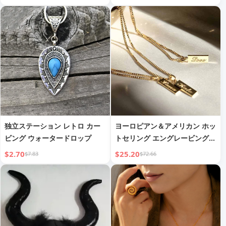
珠 ネックレス ライトラグジュ
アリー 鎖骨チェーン
独立ステーション レトロ カー
ヨーロピアン＆アメリカン ホッ
ビング ウォータードロップ
トセリング エングレービング
クレピカルチェーン レディース
$2.70
$25.20
$7.83
$72.66
ステンレススチール 英語レター
ネックレス カップル スタイル
チョーカー