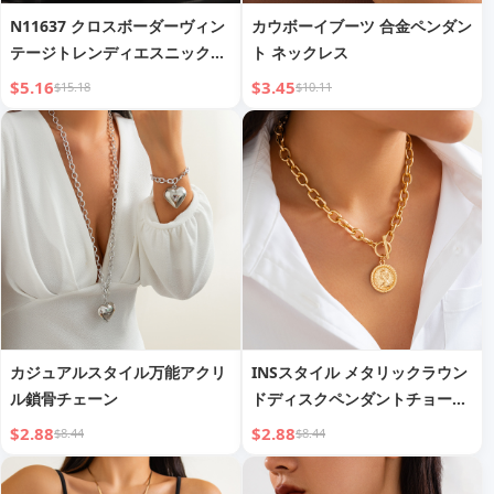
N11637 クロスボーダーヴィン
カウボーイブーツ 合金ペンダン
テージトレンディエスニックス
ト ネックレス
タイルラインストーンダブルレ
$5.16
$3.45
$15.18
$10.11
イヤーネックレス
カジュアルスタイル万能アクリ
INSスタイル メタリックラウン
ル鎖骨チェーン
ドディスクペンダントチョーカ
ー
$2.88
$2.88
$8.44
$8.44