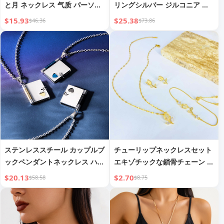
と月 ネックレス 气质 パーソナ
リングシルバー ジルコニア フ
リティ 女性用 18Kゴールド ク
ルダイヤモンドネックレス シン
$15.93
$25.38
$46.36
$73.86
ラビクルチェーン Ins 韓国 トレ
プル 小紅書 INS クールスタイ
ンド シルバー ジュエリー
ル ネックレス
ステンレススチール カップルブ
チューリップネックレスセット
ックペンダントネックレス ハー
エキゾチックな鎖骨チェーン レ
ト付き
ディースブレスレットイヤリン
$20.13
$2.70
$58.58
$8.75
グ