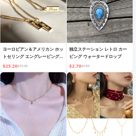
ヨーロピアン＆アメリカン ホッ
独立ステーション レトロ カー
トセリング エングレービング
ビング ウォータードロップ
クレピカルチェーン レディース
$25.20
$2.70
$72.66
$7.83
ステンレススチール 英語レター
ネックレス カップル スタイル
チョーカー