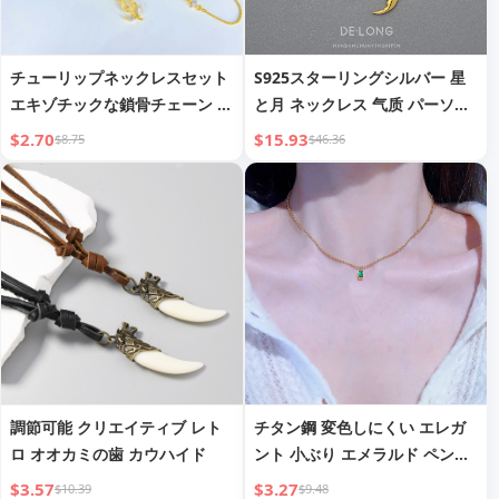
チューリップネックレスセット
S925スターリングシルバー 星
エキゾチックな鎖骨チェーン レ
と月 ネックレス 气质 パーソナ
ディースブレスレットイヤリン
リティ 女性用 18Kゴールド ク
$2.70
$15.93
$8.75
$46.36
グ
ラビクルチェーン Ins 韓国 トレ
ンド シルバー ジュエリー
調節可能 クリエイティブ レト
チタン鋼 変色しにくい エレガ
ロ オオカミの歯 カウハイド
ント 小ぶり エメラルド ペンダ
ント ジルコニア 小粒ダイヤ 丸
$3.57
$3.27
$10.39
$9.48