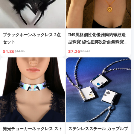
ブラックホーンネックレス 2点
INS風格個性化優雅簡約螺紋造
セット
型珠寶 線性扭轉設計鈦鋼珠寶套
裝
$4.86
$7.26
$14.86
$20.43
発光チョーカーネックレス スト
ステンレススチール カップルブ