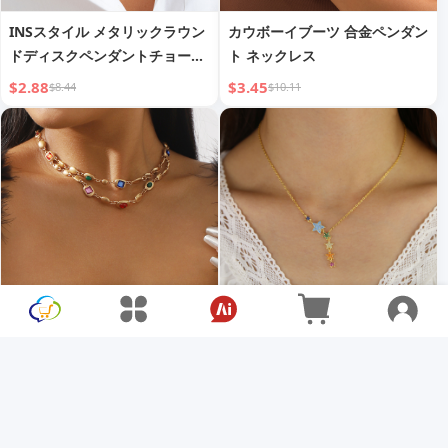
INSスタイル メタリックラウン
カウボーイブーツ 合金ペンダン
ドディスクペンダントチョーカ
ト ネックレス
ー
$2.88
$3.45
$8.44
$10.11
N11637 クロスボーダーヴィン
レディースジュエリー用ジルコ
テージトレンディエスニックス
ン埋め込み五芒星ペンダントネ
タイルラインストーンダブルレ
ックレス
$5.16
$11.07
$15.18
$32.55
イヤーネックレス