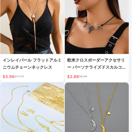
インレイパール フラットアルミ
欧米クロスボーダーアクセサリ
ニウムチェーンネックレス
ー パーソナライズドスカルコフ
ィンレザーワックスコードネッ
$3.96
$2.88
$11.61
$8.44
クレス ヒップホップ不規則合金
鎖骨チェーン