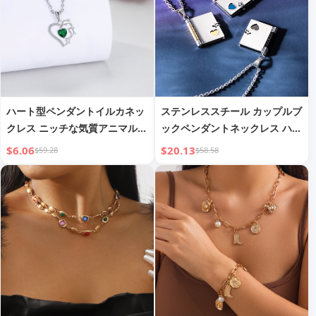
ハート型ペンダントイルカネッ
ステンレススチール カップルブ
クレス ニッチな気質アニマル鎖
ックペンダントネックレス ハー
骨チェーン
ト付き
$6.06
$20.13
$59.28
$58.58