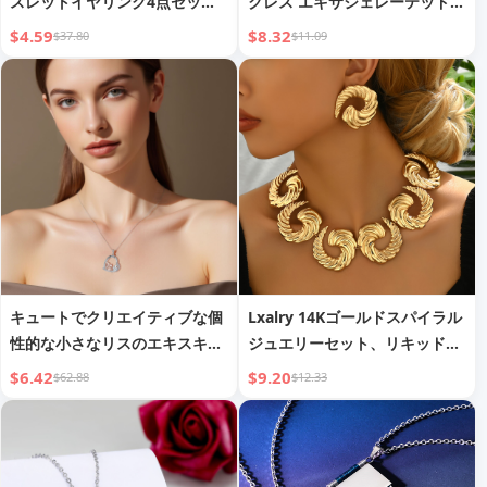
スレットイヤリング4点セット
クレス エキサジェレーテッドデ
パック
ザイン ライトラグジュアリー
$4.59
$8.32
$37.80
$11.09
マイノリティ クラビクルチェー
ン 女性用 2025年新作ベストセ
ラー セータチェーンアクセサリ
ー
キュートでクリエイティブな個
Lxalry 14Kゴールドスパイラル
性的な小さなリスのエキスキサ
ジュエリーセット、リキッドメ
イトペンダントネックレス
タルネックレス＆イヤリングデ
$6.42
$9.20
$62.88
$12.33
ュオ、タイムレスエレガンス＆
レッドカーペットグラマーへの
ブライダルギフト