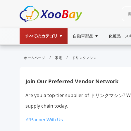
すべてのカテゴリ
自動車部品
化粧品・ス
▼
▼
ドリンクマシン | XOOBAY B2B/B2C
/
/
ホームページ
家電
ドリンクマシン
ドリンクマシン,自販機,飲料, wholesale ドリ
高品質なドリンクマシン選び方と使い方解説
Join Our Preferred Vendor Network
Are you a top-tier supplier of ドリンクマシン? We 
supply chain today.
Partner With Us