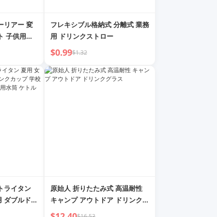
ーリアー 変
フレキシブル格納式 分離式 業務
ト 子供用お
用 ドリンクストロー
グカー 男の子
$0.99
$1.32
歳
 トライタン
原始人 折りたたみ式 高温耐性
用 ダブルドリ
キャンプ アウトドア ドリンクグ
用 プラスチッ
ラス
$12.40
$16.53