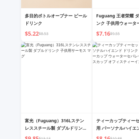
多目的ボトルオープナー ビール
Fuguang 王者荣耀
ドリンク
ンク 子供用ウォータ
2025年新着 女の子 
$5.22
$7.16
$8.53
$9.55
学校用ウォーターケト
富光（Fuguang）316Lステン
ティーカップティーセ
レススチール製 ダブルドリンク
用 パーソナルハイエ
子供用サーモス マグ
ク フラワーティーカ
$9.85
$8.16
$13.13
$10.88