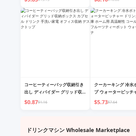
ターセパレーション 
プ オフィスティーイ
ー
コーヒーティーバッグ収納引き
クーカーキング 冷水
出し ディバイダー グリッド収納
プ ウォーターピッチ
ボックス カプセル ドリンク 手
クバレル 冷蔵庫 ホー
$0.87
$5.73
$1.16
$7.64
洗い家電 オフィス収納 デスクト
耐性 コールドドリッ
ップ
ツティーポット ウォ
テナ
ドリンクマシン Wholesale Marketplace