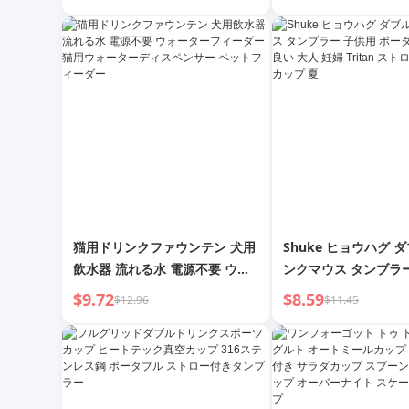
な大学生用ストローカップ 学校
ケトル Tritanカッ
専用ボトル
き
猫用ドリンクファウンテン 犬用
Shuke ヒョウハグ 
飲水器 流れる水 電源不要 ウォ
ンクマウス タンブラ
ーターフィーダー 猫用ウォータ
ポータブル 見栄えの
$9.72
$8.59
$12.96
$11.45
ーディスペンサー ペットフィー
妊婦 Tritan スト
ダー
カップ 夏