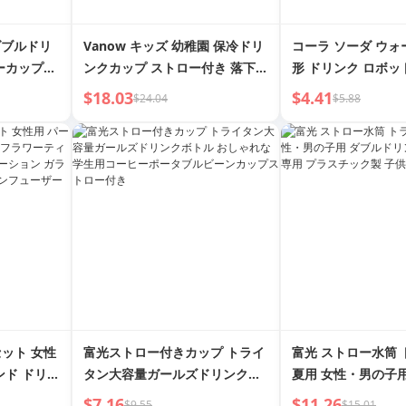
 ダブルドリ
Vanow キッズ 幼稚園 保冷ドリ
コーラ ソーダ ウォ
ーカップ
ンクカップ ストロー付き 落下防
形 ドリンク ロボッ
小学生向け
止 持ち運び用 ベビー ウォータ
もちゃ キングコン
$18.03
$4.41
$24.04
$5.88
ル サマー
ーケトル
パズル 男の子 3～6
ット 女性
富光ストロー付きカップ トライ
富光 ストロー水筒
ンド ドリン
タン大容量ガールズドリンクボ
夏用 女性・男の子
ップ ウォー
トル おしゃれな学生用コーヒー
ンクカップ 学校専
$7.16
$11.26
$9.55
$15.01