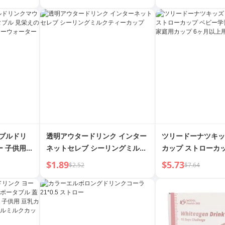
プ ストロー付
ダブルドリ
透明アウタードリンク インター
ツリードーナツキッ
ー 子供用
ネットセレブ シーリングミルク
カップ ストローカ
良い 大人
ティーカップ
習用 むせにくい 家
$1.89
$5.73
$2.52
$7.64
ローウォーター
ヶ月以上用