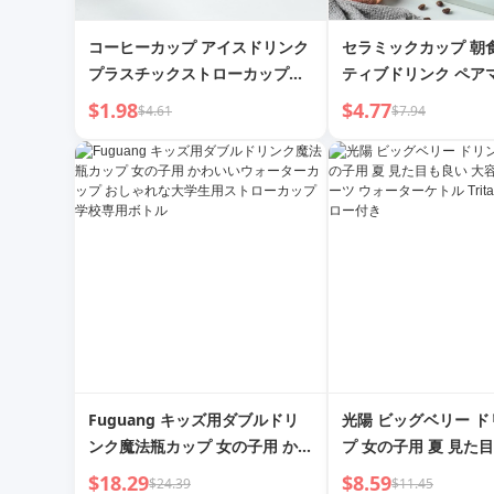
コーヒーカップ アイスドリンク
セラミックカップ 朝
プラスチックストローカップ
ティブドリンク ペア
710ml 大容量
ーカップ ホームシン
$1.98
$4.77
$4.61
$7.94
カップ かわいい漫画
Fuguang キッズ用ダブルドリ
光陽 ビッグベリー 
ンク魔法瓶カップ 女の子用 かわ
プ 女の子用 夏 見た
いいウォーターカップ おしゃれ
容量 キッズスポーツ
$18.29
$8.59
$24.39
$11.45