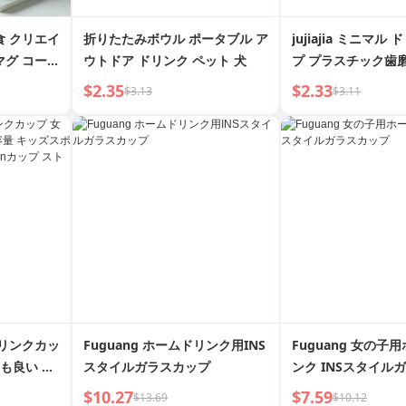
食 クリエイ
折りたたみボウル ポータブル ア
jujiajia ミニマル
マグ コーヒ
ウトドア ドリンク ペット 犬
プ プラスチック歯
プルティー
ップ
$2.35
$2.33
$3.13
$3.11
ミルク
ドリンクカッ
Fuguang ホームドリンク用INS
Fuguang 女の子
目も良い 大
スタイルガラスカップ
ンク INSスタイル
 ウォーター
$10.27
$7.59
$13.69
$10.12