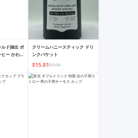
ールド抽出 ポ
クリームハニースティック ドリ
ーヒー かわい
ンクバケット
付き ダイレク
$15.81
$19.50
ルユース プラ
生 高温耐性カ