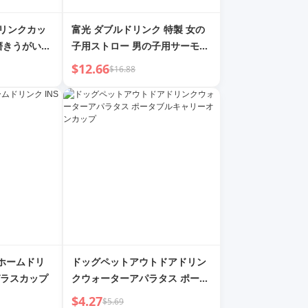
 ドリンクカッ
富光 ダブルドリンク 特製 女の
磨きうがいコ
子用ストロー 男の子用サーモス
カップ
$12.66
$16.88
用ホームドリ
ドッグペットアウトドアドリン
ガラスカップ
クウォーターアパラタス ポータ
ブルキャリーオンカップ
$4.27
$5.69