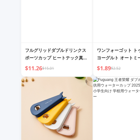
フルグリッドダブルドリンクス
ワンフォーゴット ト
ポーツカップ ヒートテック真空
ヨーグルト オートミ
カップ 316ステンレス鋼 ポータ
ポータブル 蓋付き 
$11.26
$1.89
$15.01
$2.52
ブル ストロー付きタンブラー
スプーン 子供用 豆乳
ーバーナイト スケー
ップ