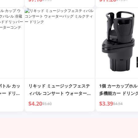
ガラスカッ
ポータブルビーンカップストロ
ク製 子供用水筒 ケ
ンフューザ
ー付き
ボトル カッ
リキッド ミュージックフェステ
1個 カーカップホルダー
ャー ドリン
ィバル コンサート ウォーターバ
多機能カー ドリン
ム用 高温
ッグ ミルクティー ドリンク
ダー アダプター 
$4.20
$3.39
$5.60
$4.54
パー フルー
カーカップホルダー
ーターコン