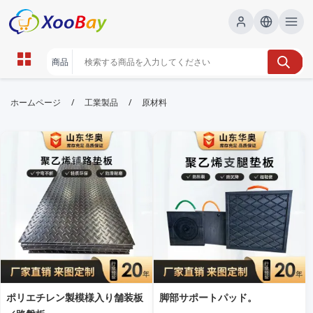
原材料 | XOOBAY B2B/B2C
/
/
ホームページ
工業製品
原材料
Marketplace
原材料,食材,サプライチェーン, wholesale 原材料,
XOOBAY
高品質原材料の調達・供給を最適化する支援
ポリエチレン製模様入り舗装板
脚部サポートパッド。