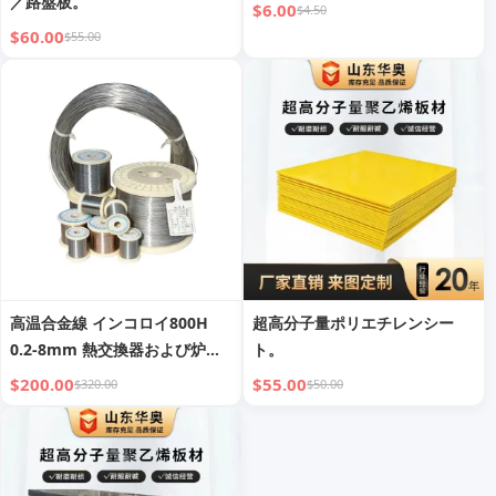
／路盤板。
$6.00
$4.50
$60.00
$55.00
高温合金線 インコロイ800H
超高分子量ポリエチレンシー
0.2-8mm 熱交換器および炉部
ト。
品用
$200.00
$55.00
$320.00
$50.00