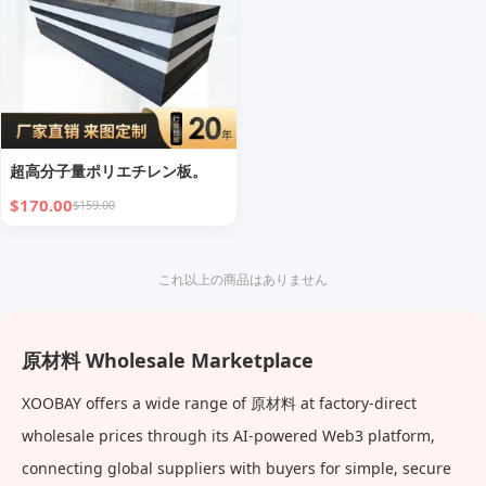
超高分子量ポリエチレン板。
$170.00
$159.00
これ以上の商品はありません
原材料 Wholesale Marketplace
XOOBAY offers a wide range of 原材料 at factory-direct
wholesale prices through its AI-powered Web3 platform,
connecting global suppliers with buyers for simple, secure