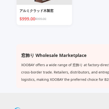
アルミクラッド木製窓
$999.00
$999.00
窓飾り Wholesale Marketplace
XOOBAY offers a wide range of 窓飾り at factory-direct
cross-border trade. Retailers, distributors, and ent
logistics, making XOOBAY the preferred choice for B