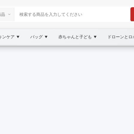
キンケア
バッグ
赤ちゃんと子ども
ドローンとロ
▼
▼
▼
tplace
窓飾り, XOOBAY