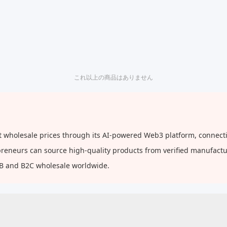
これ以上の商品はありません
 wholesale prices through its AI-powered Web3 platform, connectin
repreneurs can source high-quality products from verified manufact
2B and B2C wholesale worldwide.