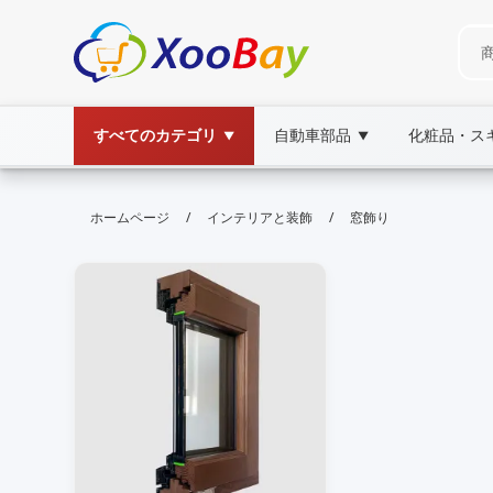
すべてのカテゴリ
自動車部品
化粧品・ス
▼
▼
窓飾り | XOOBAY B2B/B2C Marke
/
/
ホームページ
インテリアと装飾
窓飾り
窓飾り,デコレーション,インテリア, wholesale 
窓辺を彩るデザインアイデアと設置のヒントを紹介。