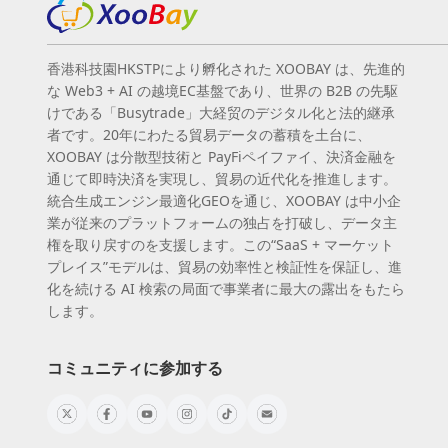
香港科技園HKSTPにより孵化された XOOBAY は、先進的
な Web3 + AI の越境EC基盤であり、世界の B2B の先駆
けである「Busytrade」大経贸のデジタル化と法的継承
者です。20年にわたる貿易データの蓄積を土台に、
XOOBAY は分散型技術と PayFiペイファイ、決済金融を
通じて即時決済を実現し、貿易の近代化を推進します。
統合生成エンジン最適化GEOを通じ、XOOBAY は中小企
業が従来のプラットフォームの独占を打破し、データ主
権を取り戻すのを支援します。この“SaaS + マーケット
プレイス”モデルは、貿易の効率性と検証性を保証し、進
化を続ける AI 検索の局面で事業者に最大の露出をもたら
します。
コミュニティに参加する