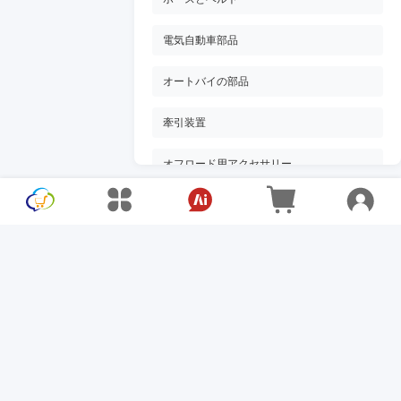
電気自動車部品
オートバイの部品
牽引装置
オフロード用アクセサリー
車のフロアマット
車のシートカバー
自動車用保護カバー
車載充電器
車のバッテリー