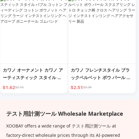
ブテスト 1年無料
ション
カワノ オーナメント カワノ ア
カワノ フレンチスタイル ブラ
ーティスティック スタイル バ
ックベルベット ボウ パール ス
ブル コットン フィーディング
クエアリング レトロ チェック
$1.62
$2.51
$2.16
$3.34
コットン ボウノット ヘアリン
柄 クロス ヘアリング ラージ イ
グ ラージ インテストインリン
ンテストインリング ヘアアクセ
グ ヘアロープ ポニーテール ゴ
サリー 新品
テスト用計測ツール Wholesale Marketplace
ムバンド
XOOBAY offers a wide range of テスト用計測ツール at
factory-direct wholesale prices through its AI-powered