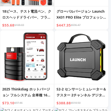
18ピース、テスト電流ペン、ク
グローバルバージョン Launch
ロスヘッドドライバー、フラッ
X431 PRO Elite プロフェッシ
トヘッドドライバー、安全ハン
ョナル自動車スキャナー 全シス
$55.68
$447.35
$108.03
$596.47
マー、6インチコンビネーショ
テム CANFD/DOIP アクティブ
ンプライヤー、アレンレンチ、
テスト 32 リセット ECUコーデ
アルミ製懐中電灯、多機能ハサ
ィング
ミ、黒絶縁テープ、ホーム＆
2025 Thinkdiag ホットバージ
S2-2 センサーシミュレーター＆
ョン フルシステム 全車種 16リ
テスター 2チャンネル デジタル
セットサービス OBD2診断ツー
センサーボックス 広範囲の車両
$73.10
$388.88
$97.46
$518.50
ル ECUコーディング アクティ
センサーのテストとシミュレー