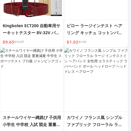
Kingbolen ECT200 自動車用サ
ピロー ラージインテスト ヘア
ーキットテスター 8V-32V バッ
リング キッチュ コットンパッ
テリーテスター オートモーティ
ド入り スリープ サテン シルク
$9.65
$1.02
$12.87
$1.36
ブ パワー プローブ キット 電気
ヘアリング 女性用 ファンシー
システム テスト
バン ヘッドドレス
スチールワイヤー縄跳び 子供用
カワイノ フランス風 シンプル
小学生 中学校 入試 競走 重量減
ファブリック フローラル ラー