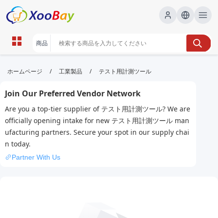
テスト用計測ツール | XOOBAY
/
/
ホームページ
工業製品
テスト用計測ツール
B2B/B2C Marketplace
Join Our Preferred Vendor Network
計測ツール,テスト,ウェブ解析,デバッグ, wholesale テ
Are you a top-tier supplier of テスト用計測ツール? We are
スト用計測ツール, XOOBAY
officially opening intake for new テスト用計測ツール man
テスト用計測ツールのSEO最適化ポイントを解説。Google検索時の可
ufacturing partners. Secure your spot in our supply chai
視性を高め、関連ワードからの流入を促進します。
n today.
Partner With Us