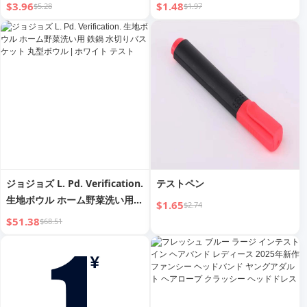
量 中学生 スポーツテスト プロ
ジ インテストイン ヘアバンド
$3.96
$1.48
$5.28
$1.97
級 ジャンピングゴッド
女性用 エラスティック ラバー
バンド ボール ヘッドロープ ヘ
ッドドレス ヘアロープ
ジョジョズ L. Pd. Verification.
テストペン
生地ボウル ホーム野菜洗い用
$1.65
$2.74
鉄鍋 水切りバスケット 丸型ボ
$51.38
$68.51
ウル | ホワイト テスト