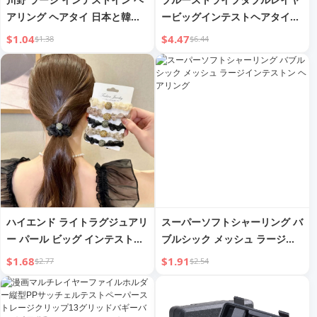
アリング ヘアタイ 日本と韓国
ービッグインテストヘアタイヘ
模造パール
ッドウェア汎用ヘアアクセサリ
$1.04
$4.47
$1.38
$6.44
ー
ハイエンド ライトラグジュアリ
スーパーソフトシャーリング バ
ー パール ビッグ インテストイ
ブルシック メッシュ ラージイ
ン オーガンザネット バイラル
ンテストン ヘアリング
$1.68
$1.91
$2.77
$2.54
ハイエラスティック ヘアタイ
ヘッドウェア ホローアウト ラ
インストーン スモール インテ