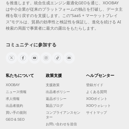
を推進します。統合生成エンジン最適化GEOを通じ、XOOBAY
は中小企業が従来のプラットフォームの独占を打破し、データ主
権を取り戻すのを支援します。この“SaaS + マーケットプレイ
ス”モデルは、貿易の効率性と検証性を保証し、進化を続ける AI
検索の局面で事業者に最大の露出をもたらします。
コミュニティに参加する
私たちについて
政策支援
ヘルプセンター
XOOBAY
支援政策
登録ガイド
ニュース情報
出品者ポリシー
よくある質問
求人情報
返品ポリシー
XOOポイント
出品者規約
製品ブログ
XOOウォレット
買い手の規則
コンプライアンスセン
サイトマップ
ター
GEO & SEO
お問い合わせを送信