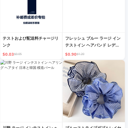
テストおよび配送料チャージリ
フレッシュ ブルー ラージ イン
ンク
テストイン ヘアバンド レディ
ース 2025年新作 ファンシー ヘ
$0.03
$0.90
$0.05
$1.20
ッドバンド ヤングアダルト ヘ
アロープ クラッシー ヘッドド
レス
川野 ラージ インテストイン ヘ
ブルーストライプダブルレイヤ