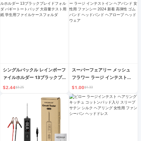
ック
フォルダー
シングルバックル レインボーフ
スーパーフェアリー メッシュ
ァイルホルダー 13ブラックプ
フラワー ラージ インテストイ
レイドフォルダ バギートートバ
ン ヘアバンド 女性用 ファンシ
$2.44
$1.00
$3.25
$1.33
ッグ 大容量テスト用紙 学生用
ー 2024 新着 高弾性 ゴムバン
ファイルケースフォルダ
ド ヘッドバンド ヘアロープ ヘ
ッドウェア