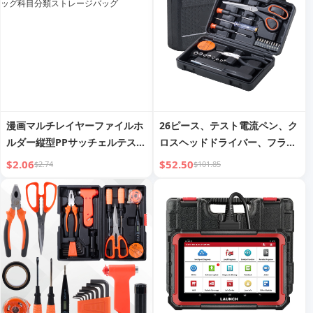
ストイン ヘアリング
漫画マルチレイヤーファイルホ
26ピース、テスト電流ペン、ク
ルダー縦型PPサッチェルテスト
ロスヘッドドライバー、フラッ
ペーパーストレージクリップ13
トヘッドドライバー、安全ハン
$2.06
$52.50
$2.74
$101.85
グリッドバギーバッグ科目分類
マー、6インチコンビネーショ
ストレージバッグ
ンプライヤー、アレンレンチ、
アルミ製懐中電灯、多機能ハサ
ミ、黒絶縁テープ、ホーム＆