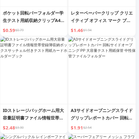
ポケット回転バーフォルダー学
レターペーパークリップ クリエ
生テスト用紙収納クリップA4回
イティブ オフィス マーク ブッ
転スライドグリップレポートカ
クマーク 学生 かわいい カラー
$0.59
$1.46
$0.79
$1.94
バーサイドオープニングフォル
イングリッシュ テスト用紙 金
ダーファイルバインダー
属 安全ピン
IDストレージバッグホーム用大
A3サイドオープニングスライド
容量証明書ファイル情報世帯登
グリップレポートカバー 回転サ
録簿収納ボックスサッチェル付
イドオープニング PP 大容量テ
$2.48
$1.91
$3.30
$2.54
きテスト用紙カードホルダーブ
スト用紙保管 中性保管ファイル