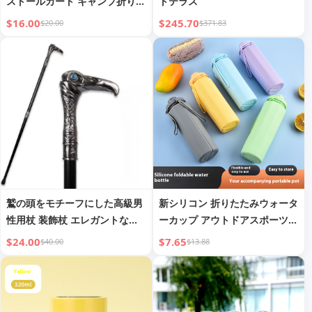
ストールカート キャンプ折りた
トテラス
たみピクニックトロリートレー
$16.00
$245.70
$20.00
$371.83
ラー 大容量トロリー キャンプ
バン
鷲の頭をモチーフにした高級男
新シリコン 折りたたみウォータ
性用杖 装飾杖 エレガントなフ
ーカップ アウトドアスポーツ
ァッション ヴィンテージ ハン
ウォーターボトル ポータブルカ
$24.00
$7.65
$40.00
$13.88
ドケーン 93cm
ップ 落下防止 旅行 マウスウォ
ッシュカップ 卸売