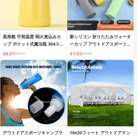
高美観 可視温度 弱火煮込みカ
新シリコン 折りたたみウォータ
ップ ポケット式魔法瓶 304ステ
ーカップ アウトドアスポーツ
ンレス製煮込みポット 小型スマ
ウォーターボトル ポータブルカ
$8.97
$7.65
$22.16
$13.88
ート煮込み缶
ップ 落下防止 旅行 マウスウォ
ッシュカップ 卸売
アウトドアスポーツキャンプラ
10x20フィート アウトドアテン