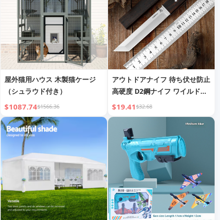
屋外猫用ハウス 木製猫ケージ
アウトドアナイフ 待ち伏せ防止
（シュラウド付き）
高硬度 D2鋼ナイフ ワイルドサ
バイバル ポケットナイフ スト
$1087.74
$19.41
$1566.36
$32.68
レートナイフ ミリタリーナイフ