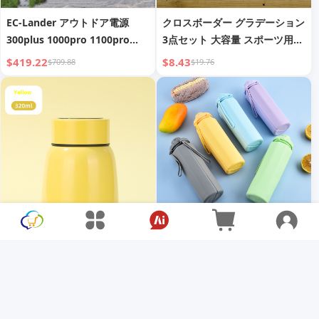
EC-Lander アウトドア電源
クロスボーダー グラデーション
300plus 1000pro 1100pro
3点セット 大容量 スポーツ用コ
1500pro
ールドケトル アウトドア ポー
$419.22
$8.43
$709.88
$19.76
タブル スペースカップ ウォー
ターボトル
高美観 可視温度 弱火煮込みカ
新シリコン 折りたたみウォータ
ップ ポケット式魔法瓶 304ステ
ーカップ アウトドアスポーツ
ンレス製煮込みポット 小型スマ
ウォーターボトル ポータブルカ
$8.97
$7.65
$22.16
$13.88
ート煮込み缶
ップ 落下防止 旅行 マウスウォ
ッシュカップ 卸売