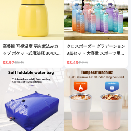
高美観 可視温度 弱火煮込みカ
クロスボーダー グラデーション
ップ ポケット式魔法瓶 304ステ
3点セット 大容量 スポーツ用コ
ンレス製煮込みポット 小型スマ
ールドケトル アウトドア ポー
$8.97
$8.43
$22.16
$19.76
ート煮込み缶
タブル スペースカップ ウォー
ターボトル