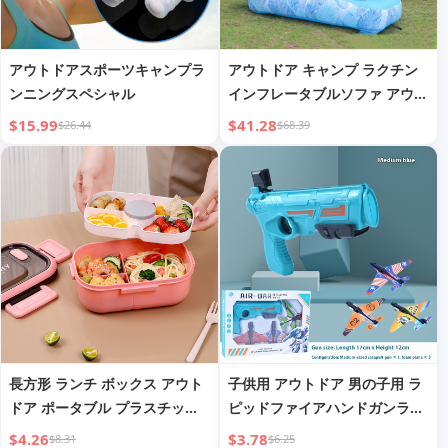
アウトドアスポーツキャンプラ
アウトドア キャンプ ラクチン
ンニングスペシャル
インフレータブルソファ アウト
ドア インフレータブルベッド
$15.99
$41.28
$26.44
$68.39
長方形 ランチ ボックス アウト
子供用 アウトドア 男の子用 ラ
ドア ポータブル プラスチック
ピッドファイアハンドガンラン
ダイエット ミール コンテナ
チャー グライダーモデル
$4.26
$3.78
$8.31
$6.25