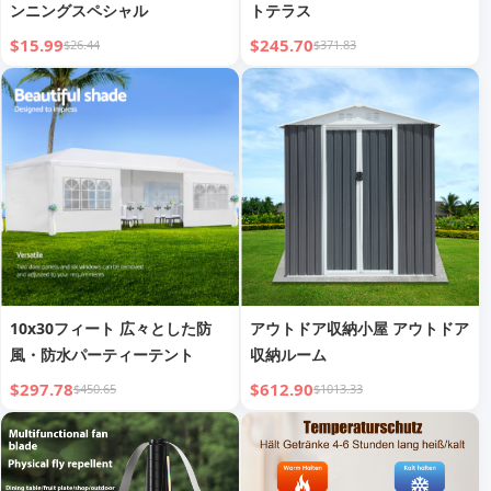
ンニングスペシャル
トテラス
$15.99
$245.70
$26.44
$371.83
10x30フィート 広々とした防
アウトドア収納小屋 アウトドア
風・防水パーティーテント
収納ルーム
$297.78
$612.90
$450.65
$1013.33