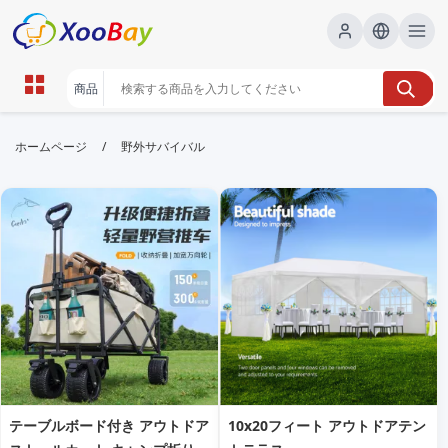
野外サバイバル | XOOBAY B2B/B2C
/
ホームページ
野外サバイバル
Marketplace
野外サバイバル,アウトドア安全,サバイバル技術,
wholesale 野外サバイバル, XOOBAY
野外サバイバルの基本から実践までを解説。装備選び、火起こし、水の
確保、避難経路の判断、緊急時の行動計画を分かりやすく学べる完全版
ガイド。初心者にも役立つヒントを紹介。
テーブルボード付き アウトドア
10x20フィート アウトドアテン