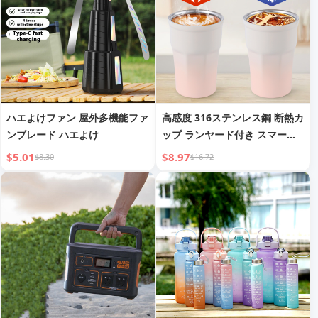
ハエよけファン 屋外多機能ファ
高感度 316ステンレス鋼 断熱カ
ンブレード ハエよけ
ップ ランヤード付き スマート
温度表示 コーヒーカップ 車載
$5.01
$8.97
$8.30
$16.72
ポータブル 学生用ウォーターカ
ップ