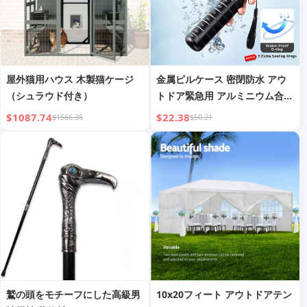
屋外猫用ハウス 木製猫ケージ
金属ピルケース 密閉防水 アウ
（シュラウド付き）
トドア緊急用 アルミニウム合金
ピルボトル
$1087.74
$22.38
$1566.36
$50.21
鷲の頭をモチーフにした高級男
10x20フィート アウトドアテン