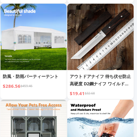
防風・防雨パーティーテント
アウトドアナイフ 待ち伏せ防止
高硬度 D2鋼ナイフ ワイルドサ
$286.56
$459.46
バイバル ポケットナイフ スト
$19.41
$32.68
レートナイフ ミリタリーナイフ