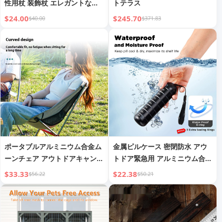
性用杖 装飾杖 エレガントなフ
トテラス
ァッション ヴィンテージ ハン
$24.00
$245.70
$40.00
$371.83
ドケーン 93cm
ポータブルアルミニウム合金ム
金属ピルケース 密閉防水 アウ
ーンチェア アウトドアキャンプ
トドア緊急用 アルミニウム合金
レジャーチェア ポータブルビー
ピルボトル
$33.33
$22.38
$56.22
$50.21
チチェア