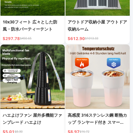
10x30フィート 広々とした防
アウトドア収納小屋 アウトドア
風・防水パーティーテント
収納ルーム
$297.78
$612.90
$450.65
$1013.33
ハエよけファン 屋外多機能ファ
高感度 316ステンレス鋼 断熱カ
ンブレード ハエよけ
ップ ランヤード付き スマート
温度表示 コーヒーカップ 車載
$5.01
$8.97
$8.30
$16.72