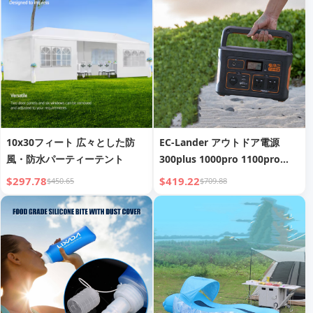
10x30フィート 広々とした防
EC-Lander アウトドア電源
風・防水パーティーテント
300plus 1000pro 1100pro
1500pro
$297.78
$419.22
$450.65
$709.88