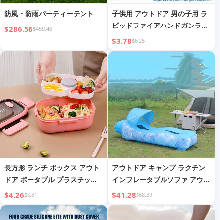
防風・防雨パーティーテント
子供用 アウトドア 男の子用 ラ
ピッドファイアハンドガンラン
$286.56
$459.46
チャー グライダーモデル
$3.78
$6.25
長方形 ランチ ボックス アウト
アウトドア キャンプ ラクチン
ドア ポータブル プラスチック
インフレータブルソファ アウト
ダイエット ミール コンテナ
ドア インフレータブルベッド
$4.26
$41.28
$8.31
$68.39