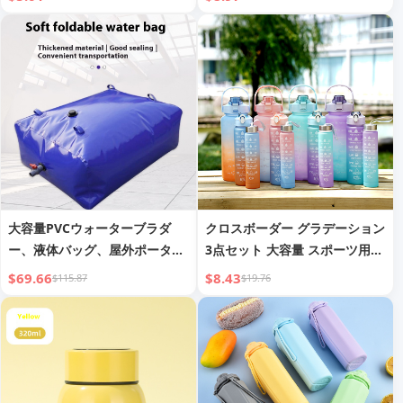
ポータブル 学生用ウォーターカ
ップ
大容量PVCウォーターブラダ
クロスボーダー グラデーション
ー、液体バッグ、屋外ポータブ
3点セット 大容量 スポーツ用コ
ル折りたたみ式農業用水貯蔵バ
ールドケトル アウトドア ポー
$69.66
$8.43
$115.87
$19.76
ッグ、下水収集バッグ、耐旱火
タブル スペースカップ ウォー
用水バッグ
ターボトル