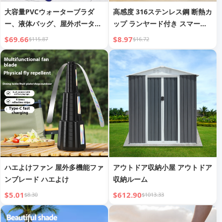
大容量PVCウォーターブラダ
高感度 316ステンレス鋼 断熱カ
ー、液体バッグ、屋外ポータブ
ップ ランヤード付き スマート
ル折りたたみ式農業用水貯蔵バ
温度表示 コーヒーカップ 車載
$69.66
$8.97
$115.87
$16.72
ッグ、下水収集バッグ、耐旱火
ポータブル 学生用ウォーターカ
用水バッグ
ップ
ハエよけファン 屋外多機能ファ
アウトドア収納小屋 アウトドア
ンブレード ハエよけ
収納ルーム
$5.01
$612.90
$8.30
$1013.33