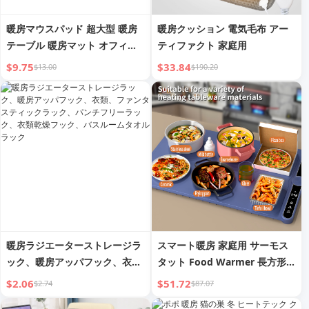
暖房マウスパッド 超大型 暖房
暖房クッション 電気毛布 アー
テーブル 暖房マット オフィス
ティファクト 家庭用
コンピューター デスクトップ
$9.75
$33.84
$13.00
$190.20
キーボード ハンドウォーマー
ライティング 学生 冬
暖房ラジエーターストレージラ
スマート暖房 家庭用 サーモス
ック、暖房アッパフック、衣
タット Food Warmer 長方形
類、ファンタスティックラッ
多機能 加熱プレート 加熱
$2.06
$51.72
$2.74
$87.07
ク、パンチフリーラック、衣類