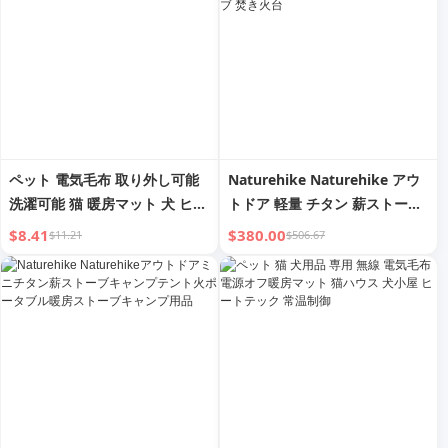
ペット 電気毛布 取り外し可能
Naturehike Naturehike アウ
洗濯可能 猫 暖房マット 犬 ヒー
トドア 軽量 チタン 薪ストーブ
ター 温度制御 恒温 タイミング
ポータブル 暖房 キャンプ スト
$8.41
$380.00
$11.21
$506.67
小型 暖房巣
ーブ キャンプ 燃焼 ストーブ 焚
き火台