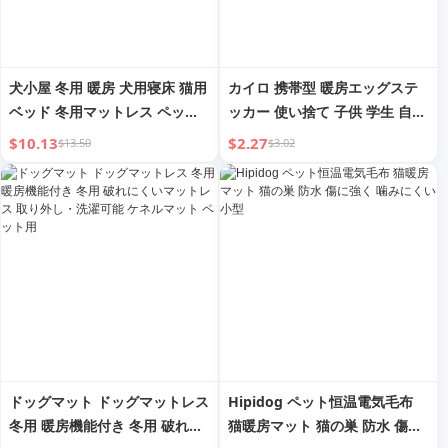
犬小屋 冬用 暖房 犬用寝床 猫用
カイロ 携帯型 暖房エッグステ
ベッド 冬用マットレス ペット
ッカー 使い捨て 子供 学生 自己
ソファ テディベア 小型犬用 犬
発熱バッグ 暖房パッド 冬用 暖
$10.13
$2.27
$13.50
$3.02
用ベッド
房器具
ドッグマット ドッグマットレス
Hipidog ペット恒温電気毛布
冬用 暖房機能付き 冬用 破れに
猫暖房マット 猫の巣 防水 傷に