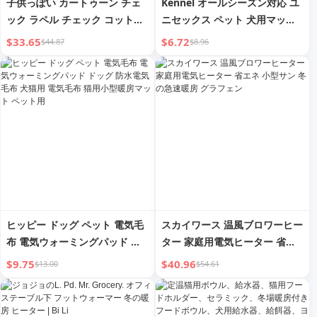
子供っぽい カートゥーン チェ
Kennel オールシーズン対応 ユ
ック ラペル チェック コットン
ニセックス ペット 犬用マット
パデッド クローズ レディース
大型犬 小型犬 猫の巣 冬用 暖房
$33.65
$6.72
$44.87
$8.96
2025年新作 ゆったり マッチし
ヒートテック 猫の巣
やすい 学生 暖房 冬 厚手コート
ヒッピー ドッグ ペット 電気毛
スカイワース 温風ブロワーヒー
布 電気ウォーミングパッド ド
ター 家庭用電気ヒーター 省エ
ッグ 防水電気毛布 犬猫用 電気
ネ 小型サン 冬の急速暖房 グラ
$9.75
$40.96
$13.00
$54.61
毛布 猫用小型暖房マット ペッ
フェン
ト用