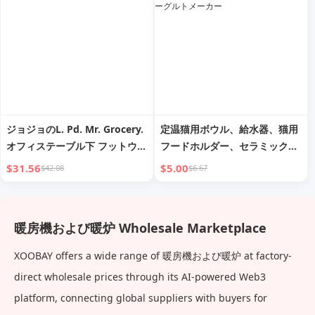
ジョジョのL. Pd. Mr. Grocery.
定温猫用ボウル、給水器、猫用
オフィステーブル下 フットウォ
フードホルダー、セラミック、
ーマー 冬の暖房 ヒーター | Bi
冬場暖房付きフードボウル、犬
$31.56
$5.00
$42.08
$6.67
Li
用給水器、給餌器、ヨーグルト
メーカー
暖房機および暖炉 Wholesale Marketplace
XOOBAY offers a wide range of 暖房機および暖炉 at factory-
direct wholesale prices through its AI-powered Web3
platform, connecting global suppliers with buyers for