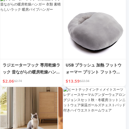
ル生徒 フリース裏地 厚手 セー
ター
ラジエーターフック 専用乾燥ラ
USB プラッシュ 加熱 フットウ
ック 昔ながらの暖房乾燥ハンガ
ォーマー プリント フットウォ
ー 衣類 素晴らしいラック 暖房
ーマー 充電式 フットウォーマ
$2.06
$13.59
$2.74
$22.34
パイプハンガー
ー 迅速加熱 ホーム暖房 冬