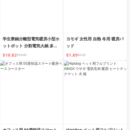
学生寮鍋分離型電気暖房小型ホ
ヨモギ 女性用 自熱 冬用 暖房パ
ットポット 分割電気火鍋 多機
ッド
能ミニシングルインスタントヌ
$10.82
$1.89
$14.43
$2.52
ードルポット
オフィス用 55度恒温スマート
Hipidog ペット用フルプリント