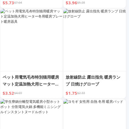
くいマットレス 取り外し・洗濯
強く 噛みにくい 小型
$5.73
$3.96
$7.64
$5.28
可能 ケネルマット ペット用
ペット用電気毛布特別猫用暖房
放射線防止 露出指先 暖房ラン
マット定温加熱犬用ヒーター冬
プ 日焼けグローブ
用暖房プレート暖房器具
$3.52
$1.75
$4.69
$2.33