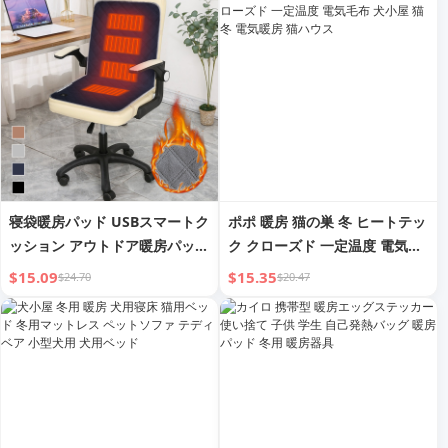
乾燥フック、バスルームタオル
ラック
寝袋暖房パッド USBスマートク
ポポ 暖房 猫の巣 冬 ヒートテッ
ッション アウトドア暖房パッド
ク クローズド 一定温度 電気毛
グラフェン寝袋 ペット用暖房ブ
布 犬小屋 猫 冬 電気暖房 猫ハ
$15.09
$15.35
$24.70
$20.47
ランケット
ウス