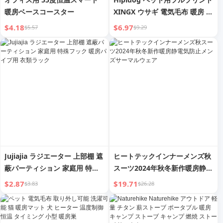
暖房ベースコースター
XINGX ウサギ 電気毛布 暖房 ヒ
ートテックマット 犬 猫
$4.18
$6.97
$5.57
$9.29
Jujiajia ラジエーター 上部棚 遮
ヒートテックインナーメンズ秋
蔽パーティション 家庭用 特殊
スーツ2024年秋冬新作暖房静電
フック 暖房パイプ用 衣類ラッ
気防止メンズサーマルウェア
$2.87
$19.71
$3.83
$26.28
ク