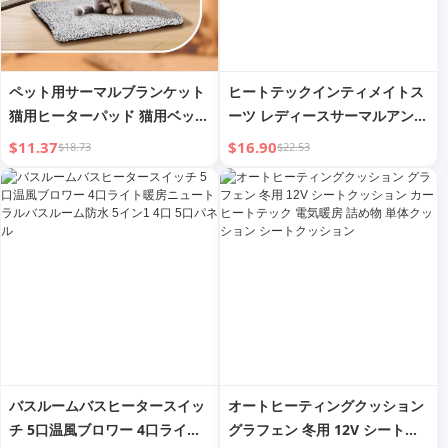
ペット用サーマルブランケット
ヒートテックインティメイトス
猫用ヒーターパッド 猫用ベッド
ーツ レディースサーマルアンダ
小型犬用 暖房 小動物用 定温 防
ーウェアロングジョンスセット
$11.37
$16.90
$18.73
$22.53
水 防漏 ペットマット
秋・冬暖房コットンニットウェ
ア保温ガールズチェストパッド
付きハイウエストホームウェア
バスルームバスヒータースイッ
オートヒーティングクッション
チ 5口温風ブロワー 4口ライト
グラフェン 冬用 12V シートク