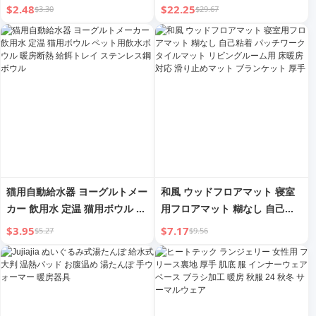
暖房ニュートラルバスルーム防
ッション カーヒートテック 電
$2.48
$22.25
$3.30
$29.67
水 5イン1 4口 5口パネル
気暖房 詰め物 単体クッション
シートクッション
猫用自動給水器 ヨーグルトメー
和風 ウッドフロアマット 寝室
カー 飲用水 定温 猫用ボウル ペ
用フロアマット 糊なし 自己粘
ット用飲水ボウル 暖房断熱 給
着 パッチワークタイルマット
$3.95
$7.17
$5.27
$9.56
餌トレイ ステンレス鋼ボウル
リビングルーム用 床暖房対応
滑り止めマット ブランケット
厚手