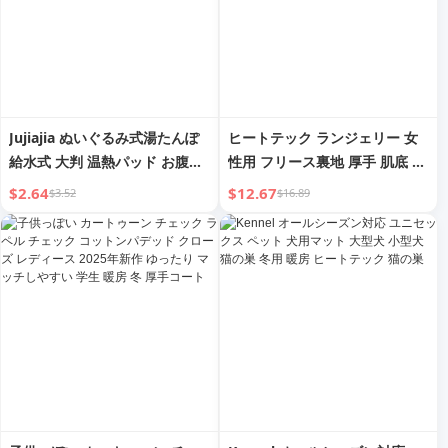
Jujiajia ぬいぐるみ式湯たんぽ
ヒートテック ランジェリー 女
給水式 大判 温熱パッド お腹温
性用 フリース裏地 厚手 肌底 服
め 湯たんぽ 手ウォーマー 暖房
インナーウェア ベース ブラシ
$2.64
$12.67
$3.52
$16.89
器具
加工 暖房 秋服 24 秋冬 サーマ
ルウェア