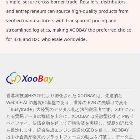
simple, secure cross-border trade. Retailers, distributors,
and entrepreneurs can source high-quality products from
verified manufacturers with transparent pricing and
streamlined logistics, making XOOBAY the preferred choice
for B2B and B2C wholesale worldwide.
香港科技園HKSTPにより孵化された XOOBAY は、先進的な
Web3 + AI の越境EC基盤であり、世界の B2B の先駆けである
「Busytrade」大経贸のデジタル化と法的継承者です。20年にわ
たる貿易データの蓄積を土台に、XOOBAY は分散型技術と PayFi
ペイファイ、決済金融を通じて即時決済を実現し、貿易の近代化
を推進します。統合生成エンジン最適化GEOを通じ、XOOBAY
は中小企業が従来のプラットフォームの独占を打破し、データ主