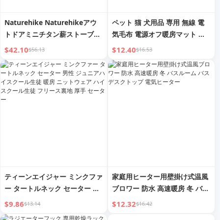
Naturehike Naturehikeアウ
ペット 猫 犬用品 専用 無線 電
トドアミニチタン薪ストーブキ
気毛布 電源オフ暖房マット 猫
ャンプテント火ポータブル暖房
ハウス 犬小屋 ヒートテック 常
$42.10
$12.40
$56.13
$16.53
ストーブキャンプ用品
温制御
ティーンエイジャー ミンクファ
家庭用ヒーター用壁掛け式温風
ー タートルネック セーター 男
ブロワー 防水 高速暖房 冬 バス
性 ジュニアハイスクール生徒
ルーム バス デスクトップ 電気
$9.86
$12.32
$13.14
$16.42
暖房 ニットウェア ハイスクー
ヒーター