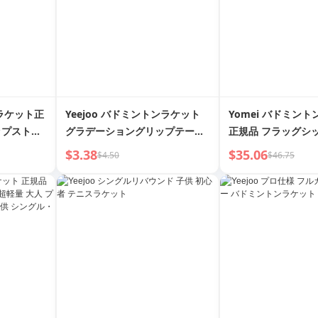
ンラケット正
Yeejoo バドミントンラケット
Yomei バドミン
ップストア
グラデーショングリップテープ
正規品 フラッグシ
ットフルカ
ノンスリップ アンチスウェット
ルカーボン 超軽量
$3.38
$35.06
$4.50
$46.75
軽量ショッ
フラット粘着包帯 テニスラケッ
男女兼用 プロフェ
ト 釣り竿グリップ巻きテープ
レーニング シング
ケット