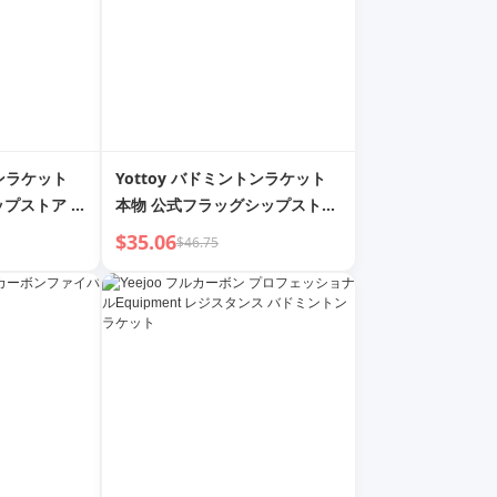
トンラケット
Yottoy バドミントンラケット
ップストア フ
本物 公式フラッグシップストア
 攻撃に強い
セット 大人 プロフェッショナル
$35.06
$46.75
ッショナル ト
フルカーボン 超軽量 耐久性 ラ
ル・ダブルラ
ケット