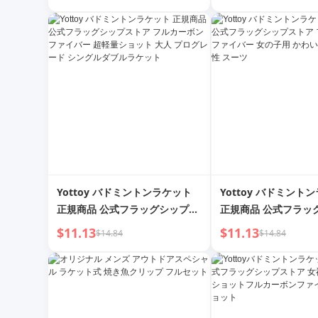
レームステッカー 耐摩耗性 外れ
ト
防止 塗装防止 シリコンケース
Yottoy バドミントンラケット
Yottoy バドミント
正規商品 公式フラッグシップス
正規商品 公式フラッ
トア フルカーボンファイバー 超
トア フルカーボンフ
$11.13
$11.13
$14.84
$14.84
軽量ショット 大人 プログレード
の子用 かわいい 超軽
シングルダブルラケット
スーツ