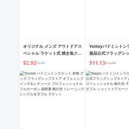
オリジナル メンズ アウトドアス
Yottoyバドミント
ペシャル ラケット式 焼き魚クリ
規品公式フラッグシ
ップ フルセット
女神限定ダブルショ
$2.92
$11.13
$3.89
$14.84
ーボンファイバー超
ト