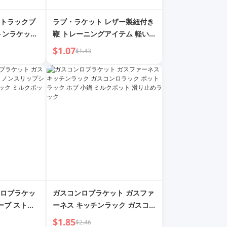
トラックブ
ラブ・ラケット レザー製紐付き
トンラケット
鞭 トレーニングアイテム 軽い犬
フリー バドミ
用打棒
$1.07
$1.43
ドミントン収
ロブラケッ
ガスコンロブラケット ガスファ
ーブ ストー
ーネス キッチンラック ガスコン
ェルフ キッチ
ロラック ポットラック ホブ 小
$1.85
$2.46