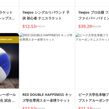
ンラケット
Yeejoo シングルリバウンド 子
Yeejoo プロ仕様
シップスト
供 初心者 テニスラケット
ファイバー バドミ
フェッショ
ト
$12.53
$39.29
$16.71
$52.38
ングル・ダ
ーツ
バレーボール
RED DOUBLE HAPPINESS キッ
ピーク大学生本物フ
学生 試合 ラ
ズ学生専用スター卓球ラケット
プストアカーボンテ
ト
$13.52
$11.13
$18.03
$14.84