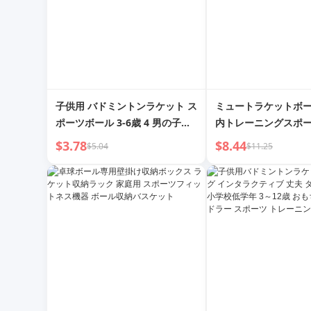
子供用 バドミントンラケット ス
ミュートラケットボー
ポーツボール 3-6歳 4 男の子と
内トレーニングスポ
女の子 ベビー 本格テニス 親子
No. 7 No. 5 幼稚
$3.78
$8.44
$5.04
$11.25
インタラクション トイ 幼稚園
ドボール スポンジボ