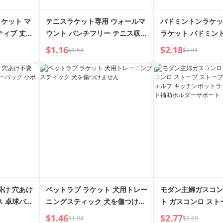
ケット マ
テニスラケット専用 ウォールマ
バドミントンラケッ
ティブ 丈夫
ウント パンチフリー テニス収納
ラケット バドミン
低学年 3
ボックス テニスバギーバッグ 小
収納ラック パンチ
$1.16
$2.18
$1.54
$2.91
ット トドラ
ボール収納 収納バスケット
ントンラケット バ
ング
納ボックス
掛け 穴あけ
ペットラブ ラケット 犬用トレー
モダン主婦ガスコン
ス 卓球バギ
ニングスティック 犬を傷つけま
ト ガスコンロ スト
納バスケッ
せん
ブ ノンスリップシ
$1.46
$2.77
$1.94
$3.69