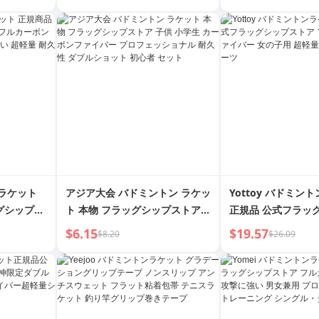
ンポットラック ミ
助ホルダーサポート
ンラケット
アジア大会 バドミントン ラケッ
Yottoy バドミン
グシップス
ト 本物 フラッグシップストア
正規品 公式フラッ
ァイバー 女
子供 小学生 カーボンファイバー
ア フルカーボンフ
$6.15
$19.57
$8.20
$26.09
量 耐久性
プロフェッショナル 耐久性 ダブ
子用 超軽量 大人用
ルショット 初心者 セット
ツ