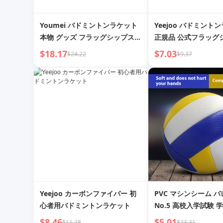
Youmei バドミントンラケット
Yeejoo バドミント
本物 グッズ フラッグシップスト
正規品 公式フラッグ
ア オフェンシブ メンズ＆レディ
ア 超軽量 大人 プロ
$18.17
$7.03
$24.22
$9.37
ース プロフェッショナル フルカ
ナル 耐久性 子供 シ
ーボン 超軽量 耐久性 トレーニ
ブル ショットドアス
ング シングル＆ダブル ラケット
Yeejoo カーボンファイバー 初
PVC マシンシーム 
心者用バドミントンラケット
No.5 高校入学試験 
ケット
$8.46
$5.01
$11.28
$23.31