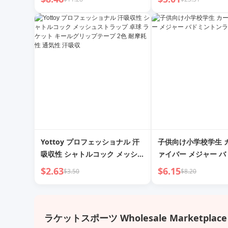
Yottoy プロフェッショナル 汗
子供向け小学校学生 
吸収性 シャトルコック メッシュ
ァイバー メジャー 
ストラップ 卓球 ラケット キー
ラケット
$2.63
$6.15
$3.50
$8.20
ルグリップテープ 2色 耐摩耗性
通気性 汗吸収
ラケットスポーツ Wholesale Marketplace