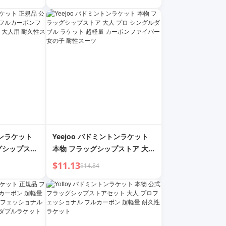
ルクポット補
鍋 ミルクポット 滑り止めラック
トンラケット
Yeejoo バドミントンラケット
グシップスト
本物 フラッグシップストア 大人
ァイバー 女の
プロ シングルダブル ラケット
$11.13
$14.84
 耐久性スー
超軽量 カーボンファイバー 女の
子 耐性スーツ