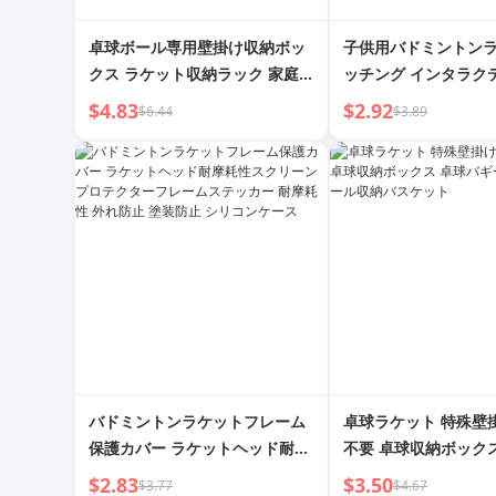
卓球ボール専用壁掛け収納ボッ
子供用バドミントンラ
クス ラケット収納ラック 家庭用
ッチング インタラク
スポーツフィットネス機器 ボー
ダブルラケット 小学校
$4.83
$2.92
$6.44
$3.89
ル収納バスケット
～12歳 おもちゃ セ
ー スポーツ トレーニ
バドミントンラケットフレーム
卓球ラケット 特殊壁
保護カバー ラケットヘッド耐摩
不要 卓球収納ボック
耗性スクリーンプロテクターフ
ーバッグ 小ボール収
$2.83
$3.50
$3.77
$4.67