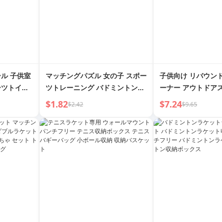
ル 子供室
マッチングパズル 女の子 スポー
子供向け リバウン
ーツトイ
ツトレーニング バドミントンラ
ーナー アウトドア
園 軽量サウン
ケット
チングインタラクテ
$1.82
$7.24
$2.42
$9.65
ール
トセット 6～8歳 9
トイ