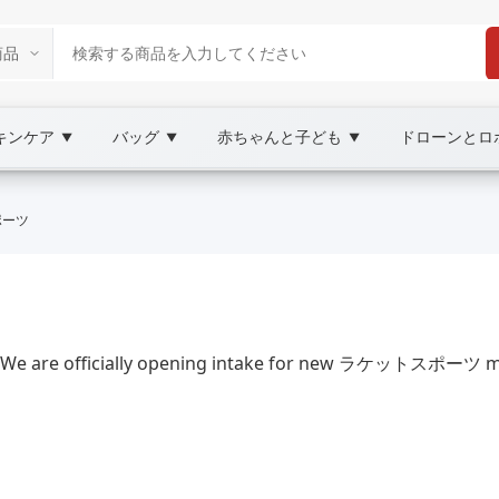
キンケア
バッグ
赤ちゃんと子ども
ドローンとロ
▼
▼
▼
2C Marketplace
ポーツ
XOOBAY
e are officially opening intake for new ラケットスポーツ manu