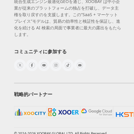
統合生成エンジン最適化GEOを通じ、XOOBAY は中小企
業が従来のプラットフォームの独占を打破し、データ主
権を取り戻すのを支援します。この“SaaS + マーケット
プレイス”モデルは、貿易の効率性と検証性を保証し、進
化を続ける AI 検索の局面で事業者に最大の露出をもたら
します。
コミュニティに参加する
戦略的パートナー
© 2024-2026 XOOBAY GLOBAL LTD. All Rights Reserved.