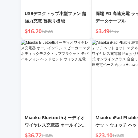
USBデスクトップ小型ファン 超
両端 PD 高速充電 
強力充電 首振り機能
データケーブル
$16.20
$3.49
$21.60
$4.65
Miaoku Bluetoothオーディオ
Miaoku iPad Pha
ワイヤレス充電器 オールインワ
ケット ウォッチ ヘ
ン スピーカー マグネティックデ
マグネット式 3-in-1
$36.72
$23.10
$48.96
$30.80