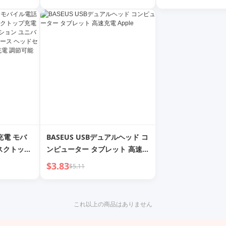
み式 回転式
ベース アンビエントライト
ップトップなどを急
金 デスクト
Bluetoothスピーカー 5-in-1
pple
Apple Huawei Xiaomi Phone
Qixi Gift
ス充電 モバ
BASEUS USBデュアルヘッド コ
スクトップ
ンピューター タブレット 高速充
タンド マ
電 Apple
$3.83
$5.11
ユニバーサ
ベース ヘ
1 15W 高
これ以上の商品はありません
式