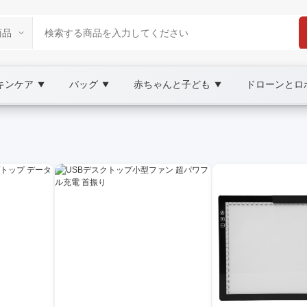
キンケア
バッグ
赤ちゃんと子ども
ドローンとロ
▼
▼
▼
tplace
器, XOOBAY
の比較、最新情報をまとめた総合ガイドです。