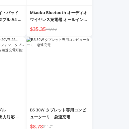
ライトパッド
Miaoku Bluetooth オーディオ
ブル A4 ト
ワイヤレス充電器 オールインワ
ード ライトボ
ン スピーカー デスクトップ マ
$35.35
$47.13
 スケッチ用
グネティックブラケット 携帯電
話 ヘッドセット 時計 充電
ブル
BS 30W タブレット専用コンピ
w 出力対応 モ
ューターミニ急速充電
レット、ラ
$8.78
$11.71