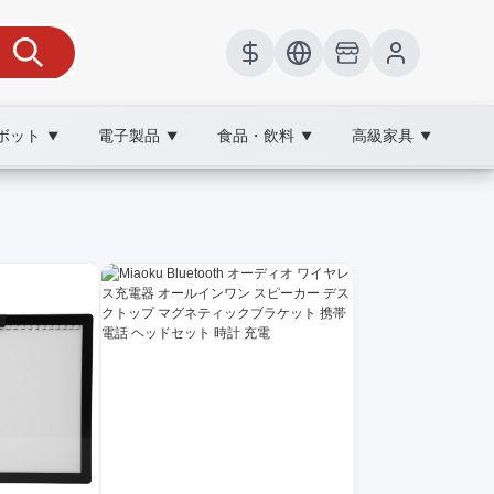
ボット
電子製品
食品・飲料
高級家具
▼
▼
▼
▼