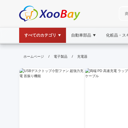
すべてのカテゴリ
自動車部品
化粧品・ス
▼
▼
充電器 | XOOBAY B2B/B2C Marke
/
/
ホームページ
電子製品
充電器
充電器,急速充電,USB-C充電器, wholesale 充電
本ページは充電器の選び方、購入時のポイント、人気モデル