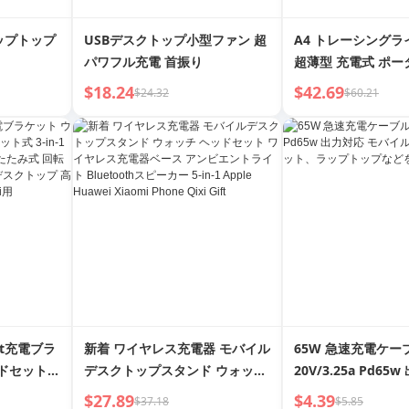
ラップトップ
USBデスクトップ小型ファン 超
A4 トレーシング
パワフル充電 首振り
超薄型 充電式 ポータ
レーシング LEDボ
$18.24
$42.69
$24.32
$60.21
ックス アート 描画
blet充電ブラ
新着 ワイヤレス充電器 モバイル
65W 急速充電ケー
ッドセット
デスクトップスタンド ウォッチ
20V/3.25a Pd65
 ワイヤレス
ヘッドセット ワイヤレス充電器
バイルフォン、タブ
$27.89
$4.39
$37.18
$5.85