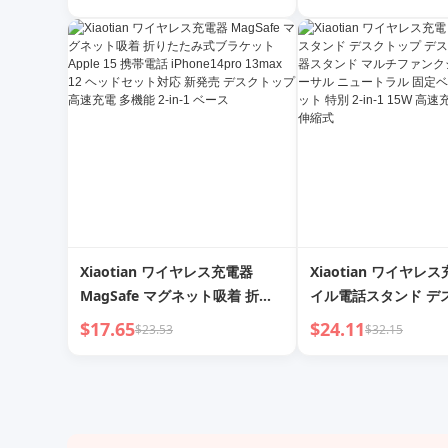
スクトップブラケット モバイル
充電器 Pro 折りたた
フォン ヘッドセット ウォッチ充
オンラインクラス 合
電
ップ 高速充電ベース A
Huawei用
Xiaotian ワイヤレス充電器
Xiaotian ワイヤレ
MagSafe マグネット吸着 折り
イル電話スタンド デ
たたみ式ブラケット Apple 15
デスクトップ充電器ス
$17.65
$24.11
$23.53
$32.15
携帯電話 iPhone14pro 13max
ルチファンクション 
12 ヘッドセット対応 新発売 デ
ル ニュートラル 固定
スクトップ 高速充電 多機能 2-
ッドセット 特別 2-in-
in-1 ベース
速充電 調節可能 伸縮