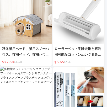
秋冬猫用ベッド、猫用スノーハ
ローラーペット毛除去剤と再利
ウス、猫用ベッド、猫用ハウ
用可能なコットンぬいぐるみロ
ス、半密閉型温かみのある犬用
ーラー 猫と犬の毛除去剤、家
$22.60
$5.65
$30.28
$7.56
ハウス、犬用ベッド、ペット用
具、ソファ、カーペット、衣
ユルト
類、寝具に適しています