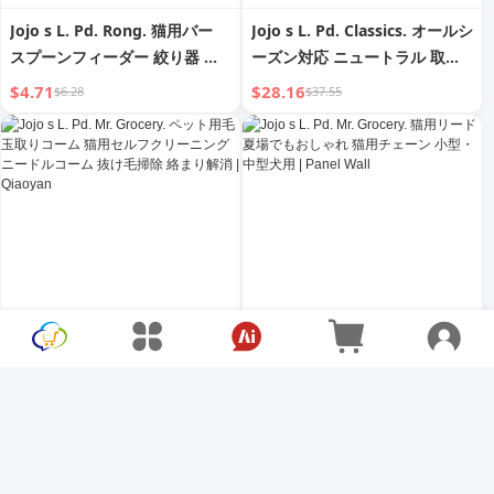
Jojo s L. Pd. Rong. 猫用バー
Jojo s L. Pd. Classics. オールシ
スプーンフィーダー 絞り器 猫
ーズン対応 ニュートラル 取り
用バー スナックスプーン 猫用
外し可能・洗濯可能 ドッグベッ
$4.71
$28.16
$6.28
$37.55
給餌 | Yourong
ド 小型・中型犬用 | Reading
Scriptures
Jojo s L. Pd. Mr. Grocery. ペッ
Jojo s L. Pd. Mr. Grocery. 猫用
ト用毛玉取りコーム 猫用セルフ
リード 夏場でもおしゃれ 猫用
クリーニングニードルコーム 抜
チェーン 小型・中型犬用 |
$6.02
$6.02
$8.03
$8.03
け毛掃除 絡まり解消 |
Panel Wall
Qiaoyan