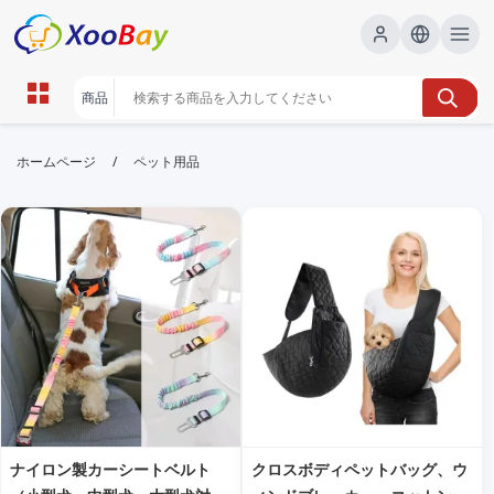
ペット用品 | XOOBAY B2B/B2C
/
ホームページ
ペット用品
Marketplace
ペット用品, ペットグッズ, ランキング, 購入ガイド, 情
報, wholesale ペット用品, XOOBAY
最新のペット用品ランキングと購入ガイド。選び方のポイントやおすす
め商品を紹介します。
ナイロン製カーシートベルト
クロスボディペットバッグ、ウ