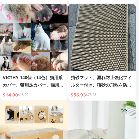
付き、お手入れ簡単、食器洗い
機対応、42oz
VICTHY 140個（14色）猫用爪
猫砂マット、漏れ防止強化フィ
カバー、猫用足カバー、猫用爪
ルター付き、猫砂の飛散を防
カバー（接着剤とアプリケータ
ぎ、掃除と猫砂の管理を容易に
$14.00
$56.93
$18.00
$76.28
ー付き）
する二層式猫砂マット