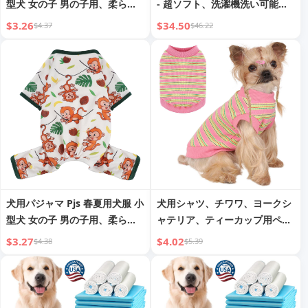
型犬 女の子 男の子用、柔らか
- 超ソフト、洗濯機洗い可能＆
く伸縮性のあるチワワ ヨークシ
持ち運び可能（ハンドル付
$3.26
$34.50
$4.37
$46.22
ャーテリア 子犬用服、ドギーロ
き）、滑り止め底で安全
ンパース 猫 ペット用パジャ
マ、マーメイド
犬用パジャマ Pjs 春夏用犬服 小
犬用シャツ、チワワ、ヨークシ
型犬 女の子 男の子用、柔らか
ャテリア、ティーカップ用ペッ
く伸縮性のあるチワワ ヨークシ
ト服 ストライプ柄、小型犬用タ
$3.27
$4.02
$4.38
$5.39
ャーテリア 子犬用服、ドギーロ
ンクトップ ベスト、通気性コッ
ンパース 猫 ペット用パジャ
トン製子犬Tシャツ、猫用コス
マ、ブラウンモンキー
チューム