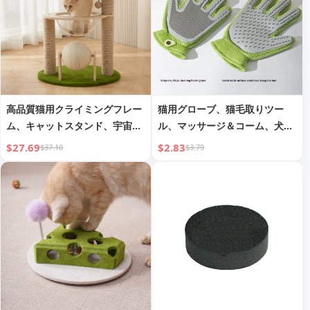
高品質猫用クライミングフレー
猫用グローブ、猫毛取りツー
ム、キャットスタンド、宇宙カ
ル、マッサージ＆コーム、犬用
プセル、猫用ベッド、キャット
毛玉取りブラシ、猫用コーム、
$27.69
$2.83
$37.10
$3.79
ツリー一体型、猫用爪とぎポー
猫用ペットブラシ
ル、子猫用おもちゃ