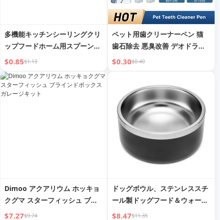
多機能キッチンシーリングクリ
ペット用歯クリーナーペン 猫
ップフードホーム用スプーンシ
歯石除去 悪臭改善 デオドラン
リアルスクープライススプーン
ト 歯垢軽減 犬用オーラルケア
$0.85
$0.30
$1.13
$0.40
プラスチックロングハンドルス
ペン
クープキャットフードスプーン
Dimoo アクアリウム ホッキョ
ドッグボウル、ステンレススチ
クグマ スターフィッシュ ブラ
ール製ドッグフード＆ウォータ
インドボックス ガレージキット
ーボウル、滑り止め静音ボトム
$7.27
$8.47
$9.74
$11.35