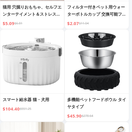
猫用 穴掘りおもちゃ、セルフエ
フィルター付きペット用ウォー
ンターテイメント＆ストレス解
ターボトルカップ 交換可能フィ
消グッズ、猫じゃらし、ペット
ルターエレメント
$5.09
$2.07
$6.81
$11.04
用知育フェルト、ベルボール、
猫のエネルギー消費
スマート給水器 猫・犬用
多機能ペットフードボウル タイ
ヤタイプ
$104.40
$551.25
$45.90
$278.64