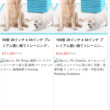
50枚 28インチ x 34インチ プレ
100枚 28インチ x 34インチ プ
ミアム使い捨てトレーニングパ
レミアム使い捨てトレーニング
ッド、おしっこパッド、トレー
パッド、おしっこパッド、トレ
$11.90
$24.80
$15.87
$33.06
ニングパッド、使い捨て子犬お
ーニングパッド、使い捨て子犬
しっこパッド、素早い吸収と臭
おしっこパッド、素早い吸収と
いコントロール
臭いコントロール