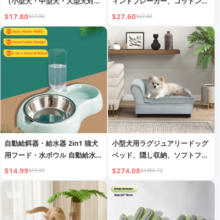
（小型犬・中型犬・大型犬対
ィンドブレーカー、コットン、
応、調節可能）
軽量アウトドア猫用バッグ、ナ
$17.80
$27.60
$17.80
$27.60
イロン犬用バッグ、ペットポー
チ
自動給餌器・給水器 2in1 猫犬
小型犬用ラグジュアリードッグ
用フード・水ボウル 自動給水
ベッド、隠し収納、ソフトフォ
ペット用品卸売
ームソファ、モダンペット家
$14.99
$274.08
$19.99
$1356.72
具、グレー