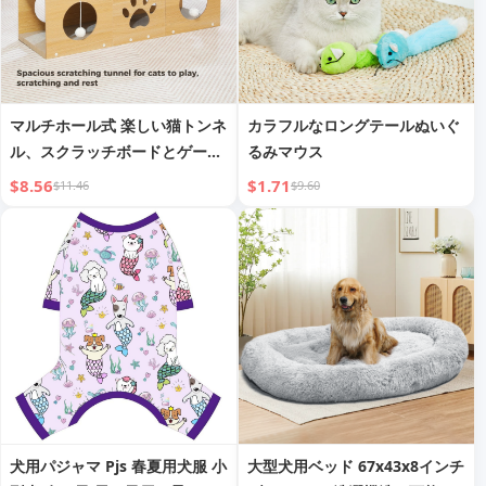
マルチホール式 楽しい猫トンネ
カラフルなロングテールぬいぐ
ル、スクラッチボードとゲーム
るみマウス
ポンポン付き 猫トンネルハウ
$8.56
$1.71
$11.46
$9.60
ス、インタラクティブ 猫スクラ
ッチハウス、自己改善 ドリルホ
ールティーザー、多頭飼いファ
ミリーの必需品
犬用パジャマ Pjs 春夏用犬服 小
大型犬用ベッド 67x43x8インチ