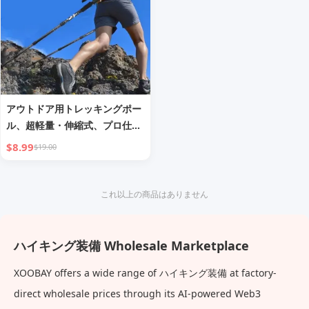
アウトドア用トレッキングポー
ル、超軽量・伸縮式、プロ仕
様。品質保証付きの工場直送。
$8.99
$19.00
省力化・衝撃吸収性に優れ、耐
久性のあるトレッキングポール
これ以上の商品はありません
ハイキング装備 Wholesale Marketplace
XOOBAY offers a wide range of ハイキング装備 at factory-
direct wholesale prices through its AI-powered Web3