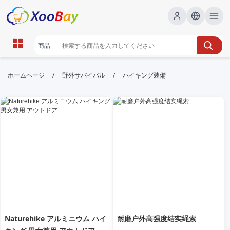
ハイキング装備 | XOOBAY B2B/B2C
/
/
ホームページ
野外サバイバル
ハイキング装備
Marketplace
ハイキング,装備,登山, wholesale ハイキング装備,
XOOBAY
ハイキング装備の選び方と使い方を詳説必携
Naturehike アルミニウム ハイ
耐磨户外高强度结实绳索