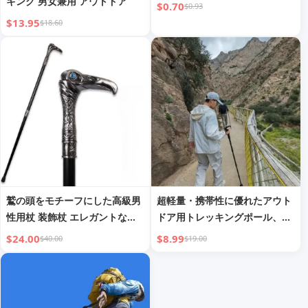
キング 男女兼用 アウトドア
$0.70
$0.93
$13.95
$18.60
鷲の頭をモチーフにした高級男
超軽量・携帯性に優れたアウト
性用杖 装飾杖 エレガントなフ
ドア用トレッキングポール、ス
ァッション ヴィンテージ ハン
トレートハンドルのウォーキン
$24.00
$8.99
$40.00
$19.00
ドケーン 93cm
グスティック、合金製ハイキン
グスティック、多機能伸縮式登
山杖